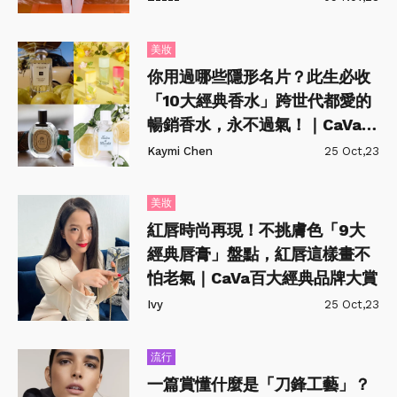
美妝
你用過哪些隱形名片？此生必收
「10大經典香水」跨世代都愛的
暢銷香水，永不過氣！｜CaVa百
大經典品牌大賞
Kaymi Chen
25 Oct,23
美妝
紅唇時尚再現！不挑膚色「9大
經典唇膏」盤點，紅唇這樣畫不
怕老氣｜CaVa百大經典品牌大賞
Ivy
25 Oct,23
流行
一篇賞懂什麼是「刀鋒工藝」？