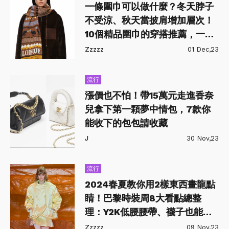
一條圍巾可以做什麼？冬天脖子
不受涼、秋天當披肩增加層次！
10個精品圍巾的穿搭推薦，一巾
多用CP值超高
Zzzzz
01 Dec,23
流行
漲價也不怕！帶15萬元走進香奈
兒拿下第一顆夢中情包，7款你
能收下的包包請收藏
J
30 Nov,23
流行
2024春夏教你用2樣東西畫龍點
睛！巴黎時裝周8大看點總整
理：Y2K低腰腰帶、襪子也能小
兵立大功
Zzzzz
09 Nov,23