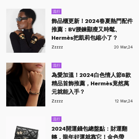
流行
飾品櫃更新！2024春夏熱門配件
推薦：BV腰鍊顯瘦又時髦、
Hermès把凱莉包縮小了？
Zzzzz
20 Mar,24
流行
為愛加溫！2024白色情人節8款
精品首飾推薦，Hermès竟然萬
元就能入手？
Zzzzz
12 Mar,24
流行
2024開運錢包總盤點：財運翻
轉，龍年好運就靠它！金色帶