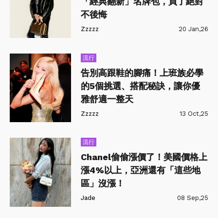
「經典翻新」名牌包，買了絕對
不後悔
Zzzzz
20 Jan,26
流行
告別高跟鞋的腳痛！上班族必學
的5個挑選、搭配秘訣，讓你優
雅舒適一整天
Zzzzz
13 Oct,25
流行
Chanel偷偷漲價了！美國價格上
漲4%以上，亞洲還有「這些地
區」沒漲！
Jade
08 Sep,25