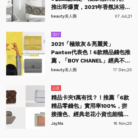
推出即爆賣，2021年香氛沐浴保
養清單總整理！
beauty美人圈
07 Jul,21
流行
2021「極致灰＆亮麗黃」
Panton代表色！6款精品錢包推
薦，「BOY CHANEL」經典不能
錯過！
beauty美人圈
17 Dec,20
話題
精品卡夾1萬有找？！推薦「6款
精品零錢包」實用率100%，拼
接撞色、經典老花小資也能犒賞
自己～
JayMa
16 Nov,20