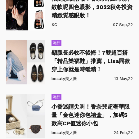
紋軟呢四色眼影，2022秋冬投資
精緻質感眼妝！
KC
07 Sep,22
流行
顯腿長必收不後悔！7雙超百搭
「精品樂福鞋」推薦，Lisa同款
穿上你就是時髦精！
beauty美人圈
13 May,22
流行
小香迷請尖叫！香奈兒超奢華限
量「金色迷你包禮盒」，加碼5
款高CP值迷你小包
beauty美人圈
24 Feb,22