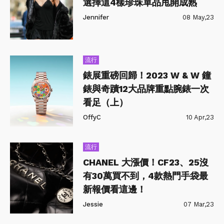
選擇這4樣珍珠單品甩開成熟
Jennifer
08 May,23
流行
錶展重磅回歸！2023 W & W 鐘
錶與奇蹟12大品牌重點腕錶一次
看足（上）
OffyC
10 Apr,23
流行
CHANEL 大漲價！CF23、25沒
有30萬買不到，4款熱門手袋最
新報價看這邊！
Jessie
07 Mar,23