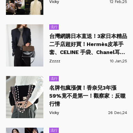
Vicky
12 Feb,25
流行
台灣網購日本直送！3家日本精品
二手店超好買！Hermès皮革手
套、CELINE 手袋、Chanel耳環
兩萬入手超值得
Zzzzz
10 Jan,25
流行
名牌包瘋漲價！香奈兒3年漲
59%竟不是第一！觀察家：反噬
行情
Vicky
26 Dec,24
流行