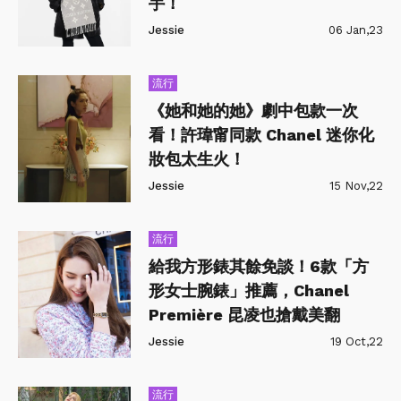
手！
Jessie
06 Jan,23
流行
《她和她的她》劇中包款一次
看！許瑋甯同款 Chanel 迷你化
妝包太生火！
Jessie
15 Nov,22
流行
給我方形錶其餘免談！6款「方
形女士腕錶」推薦，Chanel
Première 昆凌也搶戴美翻
Jessie
19 Oct,22
流行