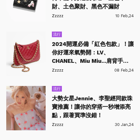
財、土色聚財、黑色不漏財
Zzzzz
10 Feb,24
流行
2024開運必備「紅色包款」！讓
你好運來氣勢開：LV、
CHANEL、Miu Miu...肩背手提
多種用途一次滿足
Zzzzz
08 Feb,24
流行
大勢女星Jennie、李聖經同款珠
寶推薦！讓你的穿搭一秒增添亮
點，跟著買準沒錯！
Zzzzz
30 Jan,24