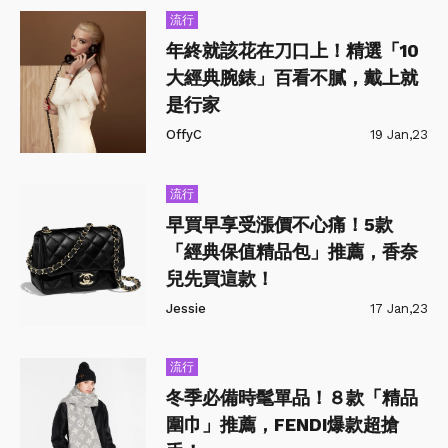
流行
年終就該花在刀口上！精選「10
大經典腕錶」百看不膩，戴上就
是行家
OffyC
19 Jan,23
流行
早買早享受漲價不心痛！5款
「經典保值精品包」推薦，香奈
兒先買這款！
Jessie
17 Jan,23
流行
冬季必備時髦單品！８款「精品
圍巾」推薦，FENDI爆款超搶