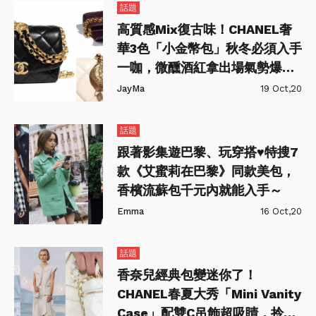
話題
高質感Mix復古味！CHANEL奢
華3色「小金幣包」秋冬必須入手
一咖，微醺酒紅拿出場氣勢爆棚
～
JayMa
19 Oct,20
話題
跟著影集遊巴黎、玩穿搭♥特搜7
款《艾蜜莉在巴黎》同款美包，
香檳流蘇包千元內就能入手～
Emma
16 Oct,20
話題
香奈兒經典包變迷你了！
CHANEL春夏大秀「Mini Vanity
Case」配雙C吊飾超吸睛，拎在