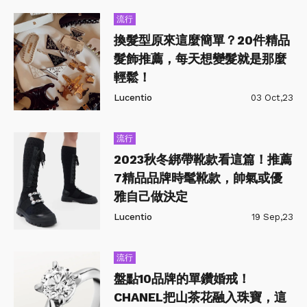
流行
換髮型原來這麼簡單？20件精品
髮飾推薦，每天想變髮就是那麼
輕鬆！
Lucentio
03 Oct,23
流行
2023秋冬綁帶靴款看這篇！推薦
7精品品牌時髦靴款，帥氣或優
雅自己做決定
Lucentio
19 Sep,23
流行
盤點10品牌的單鑽婚戒！
CHANEL把山茶花融入珠寶，這