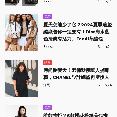
飾可愛感爆棚
Zzzzz
24 Jun,24
流行
夏天怎能少了它？2024夏季這些
編織包你一定要有！Dior海水藍
色清爽有活力、Fendi草編包環
保還能做公益
Zzzzz
13 Jun,24
話題
時尚圈變天！老佛爺接班人提離
職，CHANEL設計總監再度換人
河馬
06 Jun,24
流行
誰能抗拒？6款櫻花粉精品包推