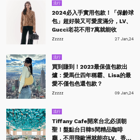
流行
2024必入手實用包款！「保齡球
包」超好裝又可愛度滿分，LV、
Gucci老花不用7萬就能收
Zzzzz
27 Jan,24
流行
買到賺到！2023最保值包款出
爐：愛馬仕四年稱霸、Lisa的最
愛不僅包色還包款？
Zzzzz
09 Jan,24
流行
Tiffany Cafe開來台北必須朝
聖！盤點台日韓5間精品咖啡
廳，不用飛歐洲就能在LV、香奈