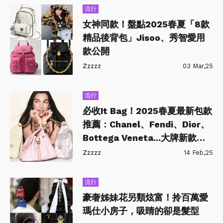
流行
女神同款！盤點2025春夏「8款
精品後背包」Jisoo、秀智愛用
款公開
Zzzzz
03 Mar,25
流行
必收It Bag！2025春夏最新包款
推薦：Chanel、Fendi、Dior、
Bottega Veneta...大牌新款搶
先看
Zzzzz
14 Feb,25
流行
豪奢姊妹花另類炫富！拎百萬愛
瑪仕小房子，吸睛的卻是髮型