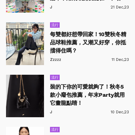
兒享受奢華
J
21 Dec,23
流行
每雙都好想帶回家！10雙秋冬精
品球鞋推薦，又潮又好穿，你抵
擋得住嗎？
Zzzzz
11 Dec,23
流行
裝的下你的可愛就夠了！秋冬5
款小廢包推薦，年末Party就用
它畫龍點睛！
J
10 Dec,23
流行