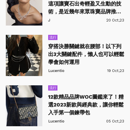
這項讓寶石出奇輕盈又生動的技
術，是近幾年來眾珠寶品牌推出
絕美作品相爭使用的超難工藝
J
20 Oct,23
流行
穿搭決勝關鍵就在腰部！以下列
出3大關鍵配件，懶人也可以輕鬆
學會如何運用
Lucentio
19 Oct,23
流行
12款精品品牌WOC圖鑑來了！精
選2023新款與經典款，讓你輕鬆
入手第一個鍊帶包
Lucentio
05 Oct,23