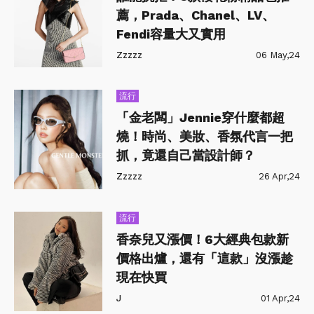
薦，Prada、Chanel、LV、
Fendi容量大又實用
Zzzzz
06 May,24
流行
「金老闆」Jennie穿什麼都超
燒！時尚、美妝、香氛代言一把
抓，竟還自己當設計師？
Zzzzz
26 Apr,24
流行
香奈兒又漲價！6大經典包款新
價格出爐，還有「這款」沒漲趁
現在快買
J
01 Apr,24