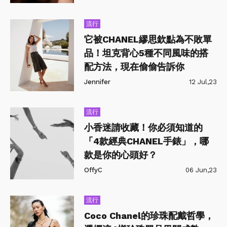
流行
它被CHANEL繆思欽點為不敗單
品！坦克背心5種不同風味的搭
配方法，現在偷偷告訴你
Jennifer
12 Jul,23
流行
小香迷請收藏！你必須知道的
「4款經典CHANEL手錶」，哪
款是你的心頭好？
OffyC
06 Jun,23
流行
Coco Chanel的珍珠配戴哲學，