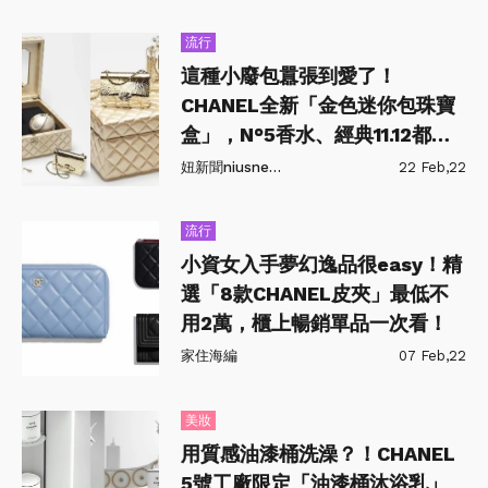
流行
這種小廢包囂張到愛了！
CHANEL全新「金色迷你包珠寶
盒」，N°5香水、經典11.12都變
小包！
妞新聞niusnews
22 Feb,22
流行
小資女入手夢幻逸品很easy！精
選「8款CHANEL皮夾」最低不
用2萬，櫃上暢銷單品一次看！
家住海編
07 Feb,22
美妝
用質感油漆桶洗澡？！CHANEL
5號工廠限定「油漆桶沐浴乳」