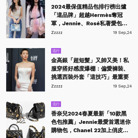
2024最保值精品包排行榜出爐
「這品牌」超越Hermès奪冠
軍，Jennie、Rosé私著愛包也
上榜
Zzzzz
19 Sep,24
流行
金高銀「超短髮」又帥又美！私
服穿搭好感度爆棚：偏愛褲裝、
挑選西裝外套「這技巧」最重要
Zzzzz
19 Sep,24
流行
香奈兒2024春夏最新「10款黑
色包推薦」Jennie最愛首選迷你
購物包，Chanel 22加上俏皮吊