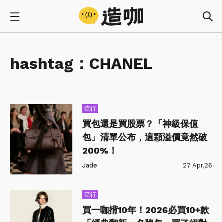
hashtag：
CHANEL
流行
買包還是買股票？「神級保值
包」清單公布，這顆溢價竟然破
200%！
Jade
27 Apr,26
流行
買一咖揹10年！2026必買10+款