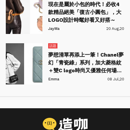
現在是屬於小包的時代！必收4
款精品絕美「復古小圓包」，大
LOGO設計時髦好看又好搭～
JayMa
20 Aug,20
話題
夢想清單再添上一筆！Chanel夢
幻「青瓷綠」系列，加大菱格紋
＋雙C logo時尚又優雅任何場合
都完勝！
Emma
08 Jul,20