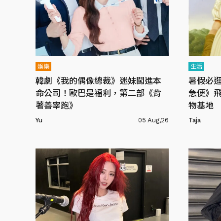
娛樂
生活
韓劇《我的偶像總裁》迷妹闖進本
暑假必
命公司！歐巴是福利，第二部《背
急便》飛
著善宰跑》
物基地
Yu
05 Aug,26
Taja