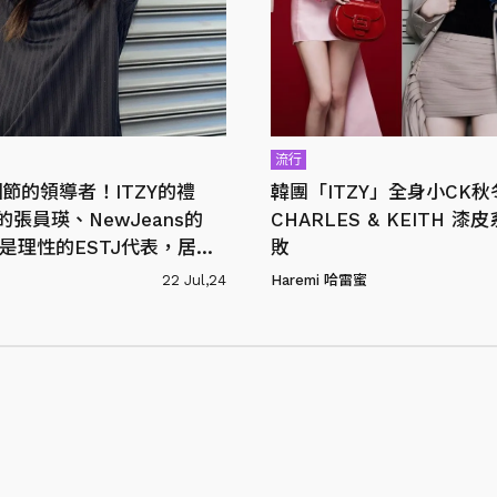
流行
節的領導者！ITZY的禮
韓團「ITZY」全身小CK
的張員瑛、NewJeans的
CHARLES & KEITH 
I都是理性的ESTJ代表，居然
敗
級控制狂？
22 Jul,24
Haremi 哈雷蜜