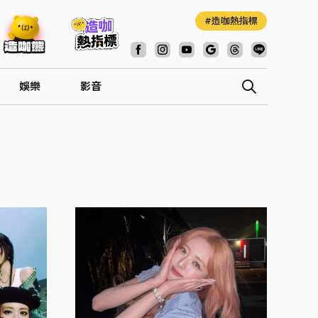
造咖熱指標
娛樂
影音