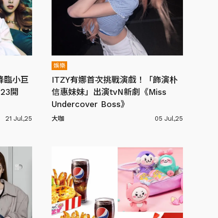
娛樂
司降臨小巨
ITZY有娜首次挑戰演戲！「飾演朴
23開
信惠妹妹」出演tvN新劇《Miss
Undercover Boss》
21 Jul,25
大咖
05 Jul,25