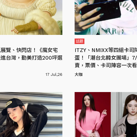
話題
逛展覽、快閃店！《魔女宅
ITZY、NMIXX等四組卡
進台灣，勤美打造200坪選
蛋！「潮台北韓女團場」7/
賣，票價、卡司陣容一次看
17 Jul,26
大咖