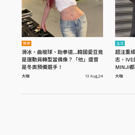
娛樂
生活
滑冰、曲棍球、跆拳道...韓國愛豆竟
超注重細
是運動員轉型當偶像？「他」還曾
志、IVE
是冬奧預備選手！
MINJ
還是超
大咖
13 Aug,24
大咖