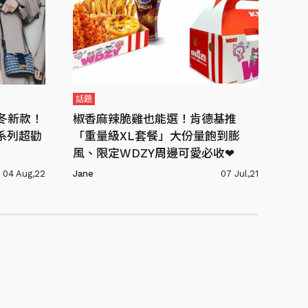
話題
秋冬新款！
椒香麻辣脆雞也能選！肯德基推
漆皮系列超勸
「重量級XL套餐」大份量飽到膨
風、限定WDZY周邊可愛必收❤
04 Aug,22
Jane
07 Jul,21