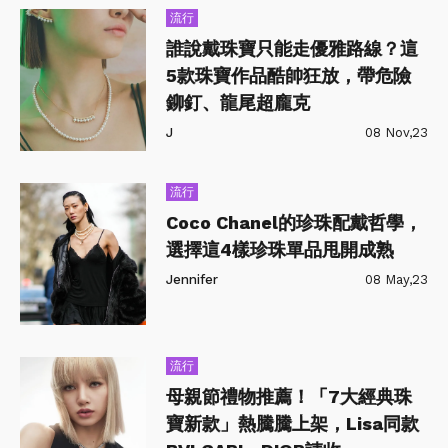
流行
誰說戴珠寶只能走優雅路線？這
5款珠寶作品酷帥狂放，帶危險
鉚釘、龍尾超龐克
J
08 Nov,23
流行
Coco Chanel的珍珠配戴哲學，
選擇這4樣珍珠單品甩開成熟
Jennifer
08 May,23
流行
母親節禮物推薦！「7大經典珠
寶新款」熱騰騰上架，Lisa同款