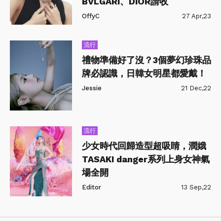
BVLGARI、DIOR請收
OffyC
27 Apr,23
流行
禮物準備好了沒？3個夢幻珍珠品
牌必認識，日韓女明星都愛戴！
Jessie
21 Dec,22
流行
少女時代回歸造型超吸睛，潤娥
TASAKI danger系列上身女神氣
場全開
Editor
13 Sep,22