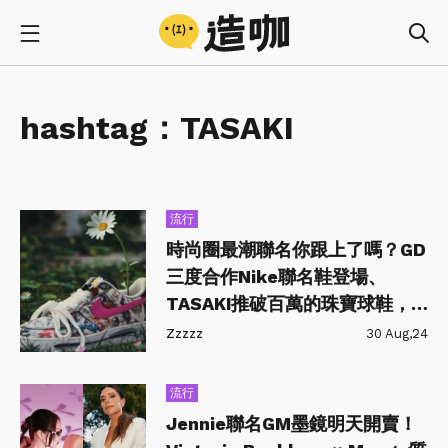
hashtag：
TASAKI
流行
時尚圈最潮聯名你跟上了嗎？GD
三度合作Nike聯名鞋登場、
TASAKI推破百萬的珠寶球鞋，
連無印粉最愛的小白鞋都推聯名
Zzzzz
30 Aug,24
系列
流行
Jennie聯名GM墨鏡明天開賣！