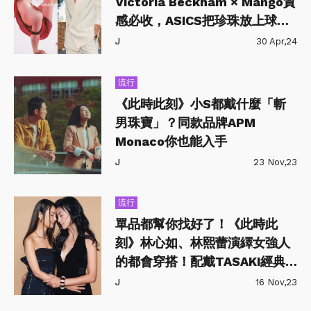
Victoria Beckham × Mango質
感必收，ASICS把珍珠放上球
鞋？
J
30 Apr,24
流行
《此時此刻》小S都戴什麼「斬
男珠寶」？同款品牌APM
Monaco你也能入手
J
23 Nov,23
流行
單品都幫你找好了！《此時此
刻》林心如、林熙蕾演繹女強人
的都會穿搭！配戴TASAKI經典
珠寶，詮釋女女禁忌戀
J
16 Nov,23