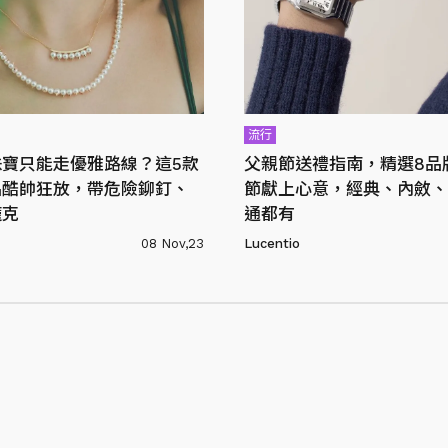
流行
珠寶只能走優雅路線？這5款
父親節送禮指南，精選8品
品酷帥狂放，帶危險鉚釘、
節獻上心意，經典、內斂、
龐克
通都有
08 Nov,23
Lucentio