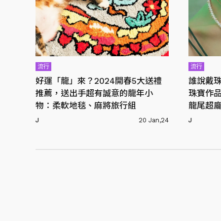
流行
流行
好運「龍」來？2024開春5大送禮
誰說戴
推薦，送出手超有誠意的龍年小
珠寶作
物：柔軟地毯、麻將旅行組
龍尾超
J
20 Jan,24
J