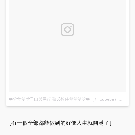
❤️💛💚💙💜千山與屎行 務必相伴💜💙💚💛❤️（@foubebe）分享的貼文
［有一個全部都能做到的好像人生就圓滿了］