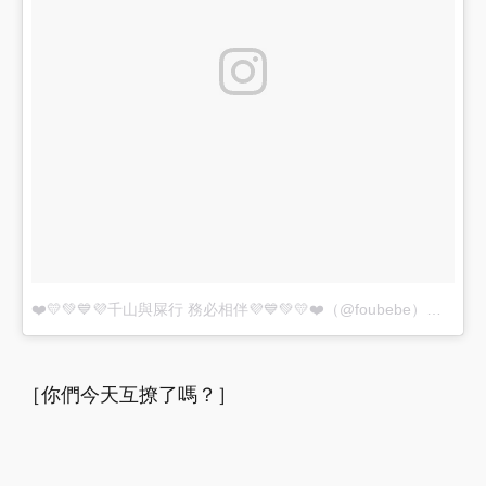
❤️💛💚💙💜千山與屎行 務必相伴💜💙💚💛❤️（@foubebe）分享的貼文
［你們今天互撩了嗎？］