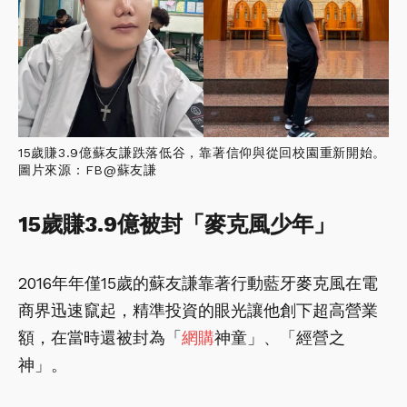
15歲賺3.9億蘇友謙跌落低谷，靠著信仰與從回校園重新開始。
圖片來源：FB@蘇友謙
15歲賺3.9億被封「麥克風少年」
2016年年僅15歲的蘇友謙靠著行動藍牙麥克風在電
商界迅速竄起，精準投資的眼光讓他創下超高營業
額，在當時還被封為「
網購
神童」、「經營之
神」。