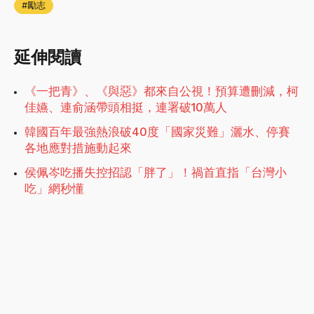
勵志
延伸閱讀
《一把青》、《與惡》都來自公視！預算遭刪減，柯
佳嬿、連俞涵帶頭相挺，連署破10萬人
韓國百年最強熱浪破40度「國家災難」灑水、停賽
各地應對措施動起來
侯佩岑吃播失控招認「胖了」！禍首直指「台灣小
吃」網秒懂