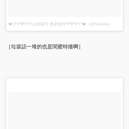
❤️💛💚💙💜千山與屎行 務必相伴💜💙💚💛❤️（@foubebe）分享的貼文
［垃圾話一堆的也是閨蜜特徵啊］