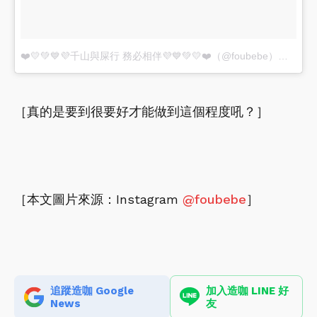
❤️💛💚💙💜千山與屎行 務必相伴💜💙💚💛❤️（@foubebe）分享的貼文
［真的是要到很要好才能做到這個程度吼？］
［本文圖片來源：Instagram
@foubebe
］
追蹤造咖 Google
加入造咖 LINE 好
News
友