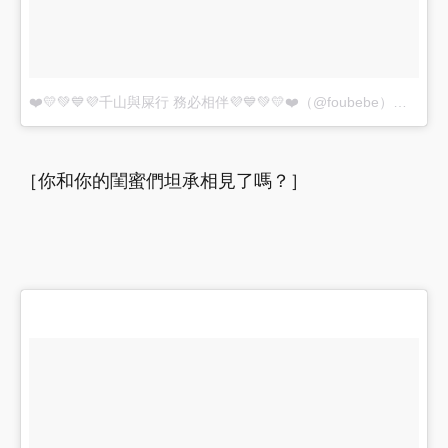
❤️💛💚💙💜千山與屎行 務必相伴💜💙💚💛❤️（@foubebe）分享的貼文
［你和你的閨蜜們坦承相見了嗎？］