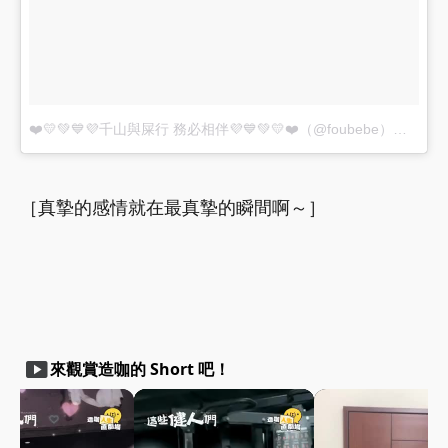
❤️💛💚💙💜千山與屎行 務必相伴💜💙💚💛❤️（@foubebe）分享的貼文
［真摯的感情就在最真摯的瞬間啊～］
smart_display
來觀賞造咖的 Short 吧！