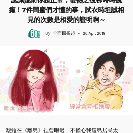
認識她前你超正常，變熟之後卻時時瘋
癲！7件閨蜜們才懂的事，試衣時坦誠相
見的次數是相愛的證明啊～
全面四折起
20 Apr, 2018
馥甄在《離島》裡曾唱過「不擔心我這島居民太