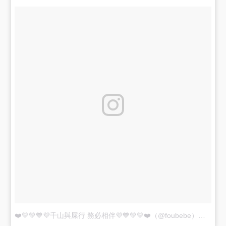
❤️💛💚💙💜千山與屎行 務必相伴💜💙💚💛❤️（@foubebe）分享的貼文