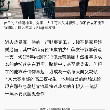
昔日的「網購神童」分享，人生可以跌得很深，但不代表不能重
新開始。圖片來源：FB@蘇友謙
過去曾風靡一時的「行動麥克風」，幾乎是家戶娛
樂必備，其中當時有位15歲的少年蘇友謙就靠著這
一支，短短5年內創下3.9億元營業額！然後年少成
名的他卻迷失在酒店、賭博中，甚至還染毒。但現
在的他靠著信仰再起，還成為一名每天向父親領
700元零用錢的高二夜校生，他用自己的經驗送給
現在那些急著想靠流量快速成功的年輕人一句話：
千萬不要跟魔鬼合作！
廣告 - 請繼續往下閱讀