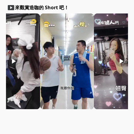
smart_display
來觀賞造咖的 Short 吧！
play_arrow
play_arrow
play_arrow