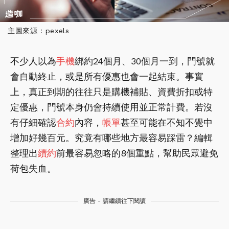
主圖來源：pexels
不少人以為
手機
綁約24個月、30個月一到，門號就
會自動終止，或是所有優惠也會一起結束。事實
上，真正到期的往往只是購機補貼、資費折扣或特
定優惠，門號本身仍會持續使用並正常計費。若沒
有仔細確認
合約
內容，
帳單
甚至可能在不知不覺中
增加好幾百元。究竟有哪些地方最容易踩雷？編輯
整理出
續約
前最容易忽略的8個重點，幫助民眾避免
荷包失血。
廣告 - 請繼續往下閱讀