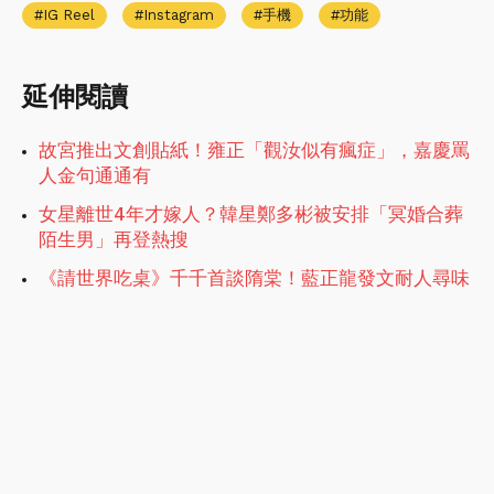
IG Reel
Instagram
手機
功能
延伸閱讀
故宮推出文創貼紙！雍正「觀汝似有瘋症」，嘉慶罵
人金句通通有
女星離世4年才嫁人？韓星鄭多彬被安排「冥婚合葬
陌生男」再登熱搜
《請世界吃桌》千千首談隋棠！藍正龍發文耐人尋味