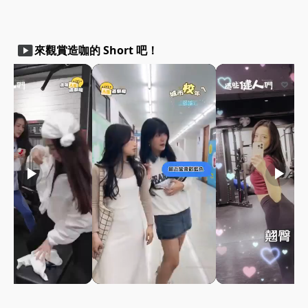
smart_display
來觀賞造咖的 Short 吧！
play_arrow
play_arrow
play_arrow