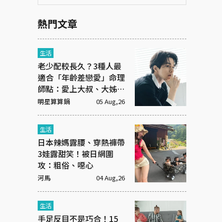
熱門文章
生活
老少配較長久？3種人最
適合「年齡差戀愛」命理
師點：愛上大叔、大姊有
原因
明星算算鍋
05 Aug,26
生活
日本辣媽露腰、穿熱褲帶
3娃露甜笑！被日網圍
攻：粗俗、噁心
河馬
04 Aug,26
生活
手足反目不是巧合！15