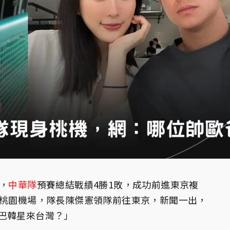
，
中華隊
預賽總結戰績4勝1敗，成功前進東京複
身桃園機場，隊長陳傑憲領隊前往東京，新聞一出，
巴韓星來台灣？」