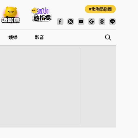
造咖熱指標
娛樂
影音