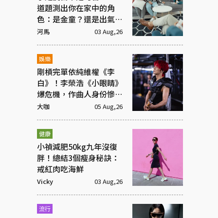
道題測出你在家中的角
色：是金童？還是出氣
筒？
河馬
03 Aug,26
娛樂
剛槓完單依純維權《李
白》！李榮浩《小眼睛》
爆危機，作曲人身份慘遭
抹去
大咖
05 Aug,26
健康
小禎減肥50kg九年沒復
胖！總結3個瘦身秘訣：
戒紅肉吃海鮮
Vicky
03 Aug,26
流行