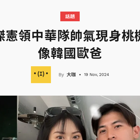
話題
傑憲領中華隊帥氣現身桃
像韓國歐爸
大咖
19 Nov, 2024