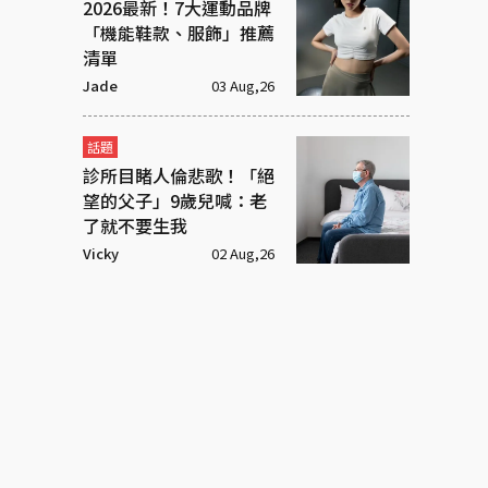
2026最新！7大運動品牌
「機能鞋款、服飾」推薦
清單
Jade
03 Aug,26
話題
診所目睹人倫悲歌！「絕
望的父子」9歲兒喊：老
了就不要生我
Vicky
02 Aug,26