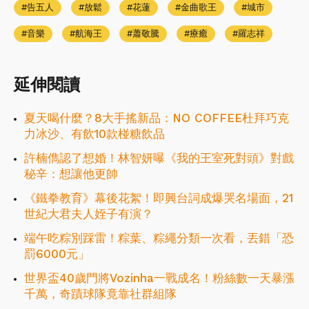
告五人
放鬆
花蓮
金曲歌王
城市
音樂
航海王
蕭敬騰
療癒
羅志祥
延伸閱讀
夏天喝什麼？8大手搖新品：NO COFFEE杜拜巧克
力冰沙、有飲10款椪糖飲品
許楠儁認了想婚！林智妍曝《我的王室死對頭》對戲
秘辛：想讓他更帥
《鐵拳教育》幕後花絮！即興台詞成爆哭名場面，21
世紀大君夫人姪子有演？
端午吃粽別踩雷！粽葉、粽繩分類一次看，丟錯「恐
罰6000元」
世界盃40歲門將Vozinha一戰成名！粉絲數一天暴漲
千萬，奇蹟球隊竟靠社群組隊