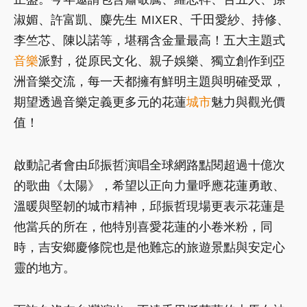
淑媚、許富凱、麋先生 MIXER、千田愛紗、持修、
李竺芯、陳以諾等，堪稱含金量最高！五大主題式
音樂
派對，從原民文化、親子娛樂、獨立創作到亞
洲音樂交流，每一天都擁有鮮明主題與明確受眾，
期望透過音樂定義更多元的花蓮
城市
魅力與觀光價
值！
啟動記者會由邱振哲演唱全球網路點閱超過十億次
的歌曲《太陽》，希望以正向力量呼應花蓮勇敢、
溫暖與堅韌的城市精神，邱振哲現場更表示花蓮是
他當兵的所在，他特別喜愛花蓮的小卷米粉，同
時，吉安鄉慶修院也是他難忘的旅遊景點與安定心
靈的地方。