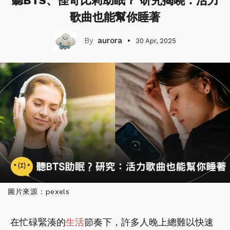
聽BTS、怪奇比莉助眠？ 研究揭曉：活力
歌曲也能幫你睡著
aurora
30 Apr, 2025
圖片來源：pexels
在忙碌緊湊的
生活
節奏下，許多人晚上總難以快速