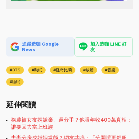
追蹤造咖 Google
加入造咖 LINE 好
News
友
BTS
助眠
怪奇比莉
放鬆
音樂
睡眠
延伸閱讀
務農被女友媽嫌棄、逼分手？他曝年收400萬真相：
誰要回去當上班族
夫妻分房成婚姻常態？網友共鳴：「分開睡更舒服」