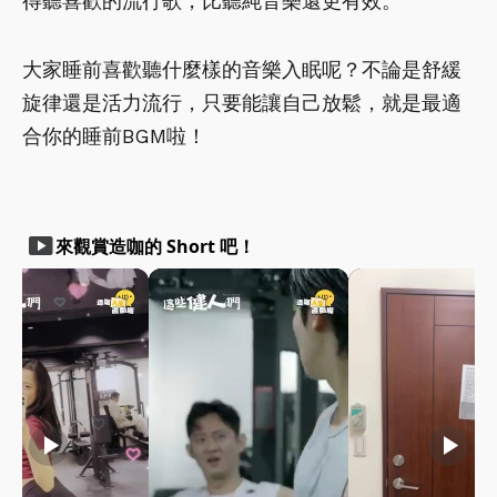
得聽喜歡的流行歌，比聽純音樂還更有效。
大家睡前喜歡聽什麼樣的音樂入眠呢？不論是舒緩
旋律還是活力流行，只要能讓自己放鬆，就是最適
合你的睡前BGM啦！
smart_display
來觀賞造咖的 Short 吧！
play_arrow
play_arrow
play_arrow