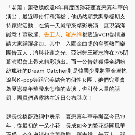
「老蕭」蕭敬騰睽違6年再度回歸花蓮夏戀嘉年華的
演出，最近即使行程滿檔，他仍然願意調整檔期支
持家鄉活動，在第一天就帶來精彩表演，展現滿滿
誠意！蕭敬騰、
告五人
、
羅志祥
都透過VCR熱情邀
請大家踴躍參加。其中，入圍金曲獎的奪獎熱門樂
團告五人，將與花蓮之光、亞洲舞王羅志祥在7/5閉
幕演唱會上帶來精彩演出。而一公告就獲得全網粉
絲瘋狂的Dream Catcher則是韓國少見將重金屬搖
滾與K-pop舞蹈完美結合的個性女團，她們究竟會
為夏戀嘉年華帶來怎樣的表演，也引發大量的話
題，團員們透露將在近日公布謎底！
縣長徐榛蔚致詞中表示，夏戀嘉年華舉辦至今已19
年，從最初的一朵小花，長成如今的繁花盛開風華
正盛。今年邀請包含蕭敬騰、羅志祥、告五人、孫