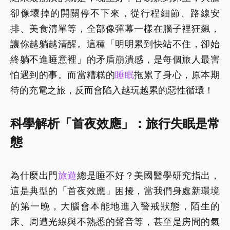
卻像壞掉的開關停不下來，從行程細節、路線安
排、美食清單等，全部像彈幕一樣在腦子裡狂飆，
讓你越躺越清醒。這種「明明累到快站不住，卻始
終躺不進睡意裡」的矛盾崩潰感，是每個旅人最害
怕遇到的事。而當糟糕的
睡眠
拖累了身心，原本期
待的充電之旅，反而會陷入越玩越累的惡性循環！
科學解析「首夜效應」：旅行失眠是常
態
為什麼出門
旅遊
總是睡不好？美國醫學研究指出，
這是典型的「首夜效應」困擾，當我們身處新環境
的第一晚，大腦會本能地進入警戒狀態，陌生的
床、周遭光線與不熟悉的聲音等，甚至是房間的氣