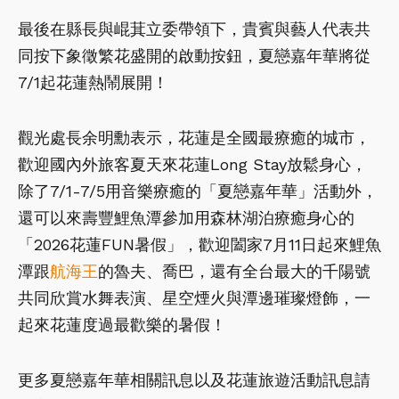
最後在縣長與崐萁立委帶領下，貴賓與藝人代表共
同按下象徵繁花盛開的啟動按鈕，夏戀嘉年華將從
7/1起花蓮熱鬧展開！
觀光處長余明勳表示，花蓮是全國最療癒的城市，
歡迎國內外旅客夏天來花蓮Long Stay放鬆身心，
除了7/1-7/5用音樂療癒的「夏戀嘉年華」活動外，
還可以來壽豐鯉魚潭參加用森林湖泊療癒身心的
「2026花蓮FUN暑假」，歡迎闔家7月11日起來鯉魚
潭跟
航海王
的魯夫、喬巴，還有全台最大的千陽號
共同欣賞水舞表演、星空煙火與潭邊璀璨燈飾，一
起來花蓮度過最歡樂的暑假！
更多夏戀嘉年華相關訊息以及花蓮旅遊活動訊息請