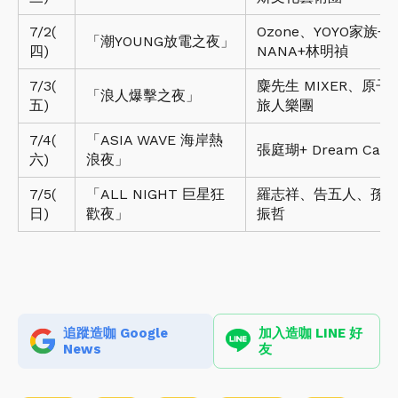
7/2(
Ozone、YOYO家族+
「潮YOUNG放電之夜」
四)
NANA+林明禎
7/3(
麋先生 MIXER、原子邦
「浪人爆擊之夜」
五)
旅人樂團
7/4(
「ASIA WAVE 海岸熱
張庭瑚+ Dream Ca
六)
浪夜」
7/5(
「ALL NIGHT 巨星狂
羅志祥、告五人、孫淑
日)
歡夜」
振哲
追蹤造咖 Google
加入造咖 LINE 好
News
友