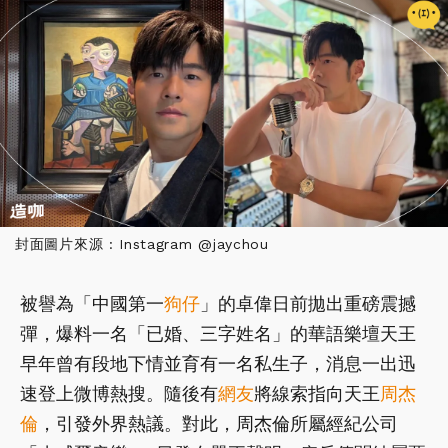
封面圖片來源 : Instagram @jaychou
被譽為「中國第一
狗仔
」的卓偉日前拋出重磅震撼
彈，爆料一名「已婚、三字姓名」的華語樂壇天王
早年曾有段地下情並育有一名私生子，消息一出迅
速登上微博熱搜。隨後有
網友
將線索指向天王
周杰
倫
，引發外界熱議。對此，周杰倫所屬經紀公司