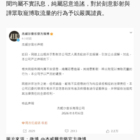
聞均屬不實訊息，純屬惡意造謠，對於刻意影射與
譁眾取寵博取流量的行為予以嚴厲譴責。
圖片來源 : 微博 @杰威爾音樂官方微博