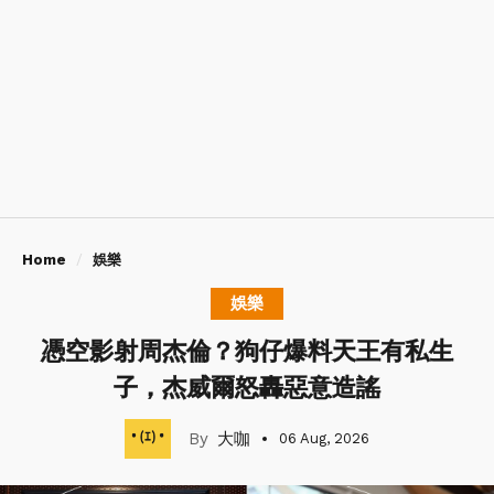
Home
娛樂
娛樂
憑空影射周杰倫？狗仔爆料天王有私生
子，杰威爾怒轟惡意造謠
大咖
06 Aug, 2026