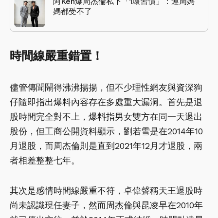
阿Ken爆周杰倫私下「1壞習慣」：連周媽
媽都受不了
時間線嚴重錯置！
儘管傳聞鬧得沸沸揚揚，但不少理性網友與資深狗
仔隨即指出爆料內容存在多處重大漏洞。首先是退
股時間完全對不上，爆料指男女雙方在同一天退出
股份，但工商公開資料顯示，劉若雪是在2014年10
月退股，而周杰倫則是直到2021年12月才退股，兩
者相差整整七年。
其次是感情時間線嚴重不符，卓偉聲稱天王退股時
尚未認識現任妻子，然而周杰倫與昆凌早在2010年