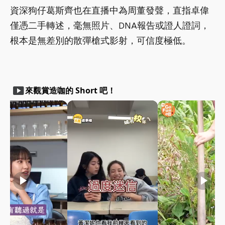
資深狗仔葛斯齊也在直播中為周董發聲，直指卓偉
僅憑二手轉述，毫無照片、DNA報告或證人證詞，
根本是無差別的散彈槍式影射，可信度極低。
smart_display
來觀賞造咖的 Short 吧！
play_arrow
play_arrow
play_arrow