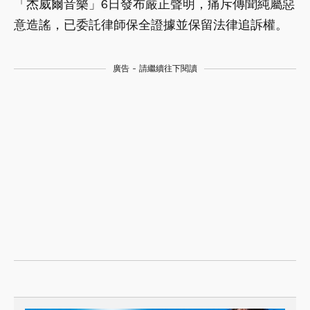
「杰威爾音樂」6日發布嚴正聲明，痛斥傳聞純屬惡
意造謠，已委託律師保全證據並保留法律追訴權。
廣告 - 請繼續往下閱讀