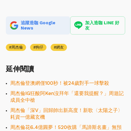
追蹤造咖 Google
加入造咖 LINE 好
News
友
周杰倫
狗仔
網友
延伸閱讀
周杰倫登澳網僅100秒！被24歲對手一球擊殺
周杰倫IG狂酸阿Ken沒拜年「還要我提醒？」周遊記
成員全中槍
周杰倫「深V」回歸帥出新高度！新歌〈太陽之子〉
耗資一億藏玄機
周杰倫花6.4億圓夢！520收購「馬諦斯名畫」無預