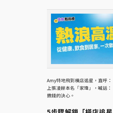
Amy特地飛到橫店追星，直呼
上張凌赫本名「家瑋」，喊話：
撒錢的決心。
5步驟解鎖「橫店追