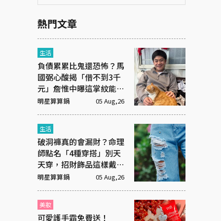
熱門文章
生活
負債累累比鬼還恐怖？馬
國弼心酸揭「借不到3千
元」詹惟中曝這掌紋能救
命！
明星算算鍋
05 Aug,26
生活
破洞褲真的會漏財？命理
師點名「4種穿搭」別天
天穿，招財飾品這樣戴才
有效
明星算算鍋
05 Aug,26
美妝
可愛護手霜免費送！