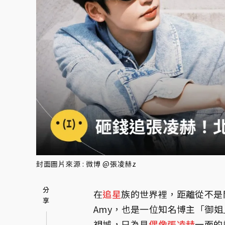
封面圖片來源 : 微博 @張凌赫z
在
追星
族的世界裡，距離從不是
Amy，也是一位知名博主「御
視城，只為見
偶像
張凌赫
一面的