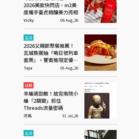
2026美妝快閃店，m2美
度攜手臺虎精釀美力亮相
Vicky
06 Aug,26
生活
2026父親節聚餐推薦！
瓦城集團抽「鳴日號列車
套票」，饗賓推限定優惠
一次看
Taja
05 Aug,26
話題
羊編遇勁敵！故宮南院小
編「2關鍵」抓住
Threads流量密碼
河馬
31 Jul,26
生活