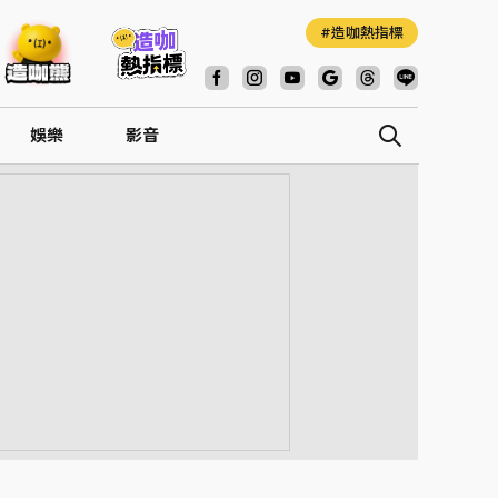
造咖熱指標
娛樂
影音