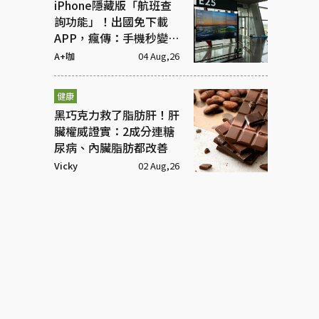
iPhone隱藏版「航班查
詢功能」！出國免下載
APP，瘋傳：手機秒變機
場看板
A+咖
04 Aug,26
健康
黑巧克力救了脂肪肝！肝
臟權威證實：2成分連糖
尿病、內臟脂肪都改善
Vicky
02 Aug,26