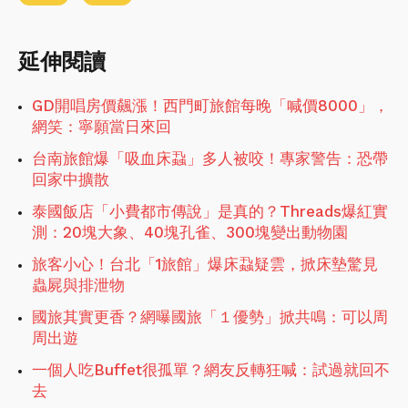
延伸閱讀
GD開唱房價飆漲！西門町旅館每晚「喊價8000」，
網笑：寧願當日來回
台南旅館爆「吸血床蝨」多人被咬！專家警告：恐帶
回家中擴散
泰國飯店「小費都市傳說」是真的？Threads爆紅實
測：20塊大象、40塊孔雀、300塊變出動物園
旅客小心！台北「1旅館」爆床蝨疑雲，掀床墊驚見
蟲屍與排泄物
國旅其實更香？網曝國旅「１優勢」掀共鳴：可以周
周出遊
一個人吃Buffet很孤單？網友反轉狂喊：試過就回不
去