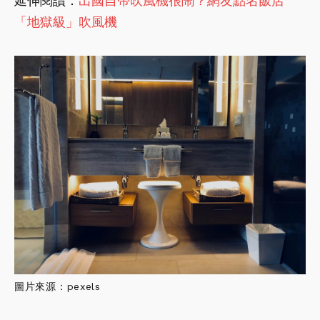
延伸閱讀：
出國自帶吹風機很鬧？網友點名飯店
「地獄級」吹風機
圖片來源：pexels