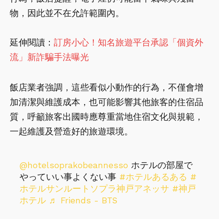
物，因此並不在允許範圍內。
延伸閱讀：
訂房小心！知名旅遊平台承認「個資外
流」新詐騙手法曝光
飯店業者強調，這些看似小動作的行為，不僅會增
加清潔與維護成本，也可能影響其他旅客的住宿品
質，呼籲旅客出國時應尊重當地住宿文化與規範，
一起維護及營造好的旅遊環境。
@hotelsoprakobeannesso
ホテルの部屋で
やっていい事よくない事
#ホテルあるある
#
ホテルサンルートソプラ神戸アネッサ
#神戸
ホテル
♬ Friends - BTS