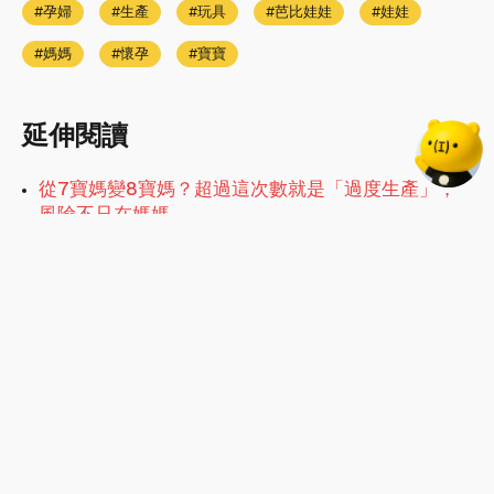
孕婦
生產
玩具
芭比娃娃
娃娃
媽媽
懷孕
寶寶
延伸閱讀
從7寶媽變8寶媽？超過這次數就是「過度生產」，
風險不只在媽媽
懷孕照樣拍片！29歲AV女優認當單親媽，「特殊癖
好」讓她年收直逼2000萬
3年沒月經卻懷孕！洗腎婦腹部隆起才知懷胎5月，
長庚助順產
孕婦拍AV賺8百萬！拍到一半緊急生產，驕傲喊：
「跟女兒一起工作」