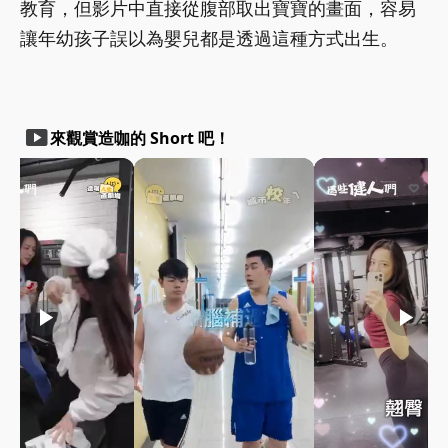
教育，但影片中直接從腹部取出寶寶的畫面，容易
讓年幼孩子誤以為嬰兒都是透過這種方式出生。
smart_display
來觀賞造咖的 Short 吧！
play_arrow
play_arrow
play_arrow