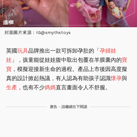
封面圖片來源：IG@smythstoys
英國
玩具
品牌推出一款可拆卸孕肚的「
孕婦
娃
娃
」，孩童能從娃娃腹中取出包覆在羊膜囊內的
寶
寶
，模擬迎接新生命的過程。產品上市後因高度擬
真的設計掀起熱議，有人認為有助孩子認識
懷孕
與
生產
，也有不少
媽媽
直言畫面令人不舒服。
廣告 - 請繼續往下閱讀