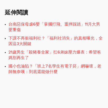
延伸閱讀
台南惡保母虐6嬰「掌摑打飛、重摔踩踏」11月大男
嬰重傷
下課不再衝福利社？「福利社消失」的真相曝光，全
因這3大關鍵
21歲男生「殺豬養全家」扛6弟妹壓力爆表：希望爸
媽別再生了
國小也淪陷？「班上7名學生有電子菸」網嚇壞，老
師無奈嘆：到底還能做什麼