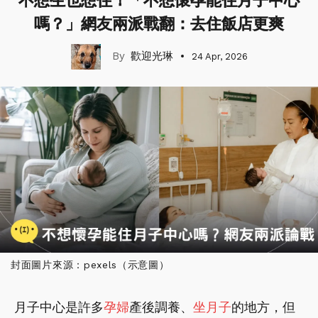
不想生也想住！「不想懷孕能住月子中心
嗎？」網友兩派戰翻：去住飯店更爽
歡迎光琳
24 Apr, 2026
封面圖片來源：pexels（示意圖）
月子中心是許多
孕婦
產後調養、
坐月子
的地方，但