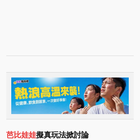
芭比娃娃
擬真玩法掀討論