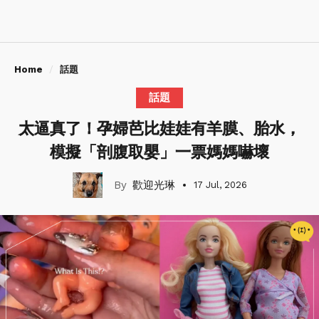
Home
話題
話題
太逼真了！孕婦芭比娃娃有羊膜、胎水，
模擬「剖腹取嬰」一票媽媽嚇壞
歡迎光琳
17 Jul, 2026