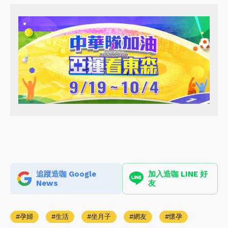
追蹤造咖 Google
加入造咖 LINE 好
News
友
孕婦
生活
坐月子
網友
懷孕