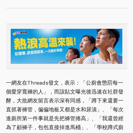
一網友在Threads發文，表示：「公廁會懲罰每一
個愛穿寬褲的人」，而該貼文曝光後迅速在社群發
酵，大批網友留言表示深有同感，「蹲下來還要一
直抓著褲管，偏偏地板又都是水和尿漬」、「每次
進廁所第一件事就是先把褲管捲高」、「我還曾經
為了顧褲子，包包直接掉進馬桶」、「學校蹲式廁