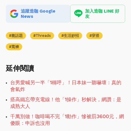
追蹤造咖 Google
加入造咖 LINE 好
News
友
脆話題
Threads
生活妙招
穿搭
寬褲
延伸閱讀
台男愛喊另一半「1稱呼」！日本妹一聽嚇壞：真的
會氣炸
搭高鐵忘帶充電線！他「1操作」秒解決，網讚：是
成熟大人
千萬別做！咖啡喝不完「1動作」慘被罰3600元，網
傻眼：申訴也沒用