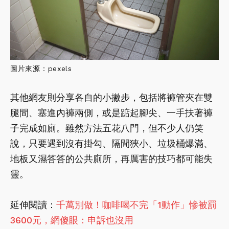
圖片來源：pexels
其他網友則分享各自的小撇步，包括將褲管夾在雙
腿間、塞進內褲兩側，或是踮起腳尖、一手扶著褲
子完成如廁。雖然方法五花八門，但不少人仍笑
說，只要遇到沒有掛勾、隔間狹小、垃圾桶爆滿、
地板又濕答答的公共廁所，再厲害的技巧都可能失
靈。
延伸閱讀：
千萬別做！咖啡喝不完「1動作」慘被罰
3600元，網傻眼：申訴也沒用