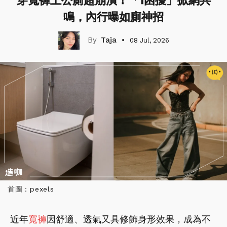
穿寬褲上公廁超崩潰！「1困擾」掀網共
鳴，內行曝如廁神招
Taja
08 Jul, 2026
首圖：pexels
近年
寬褲
因舒適、透氣又具修飾身形效果，成為不