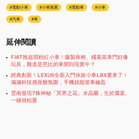
電動小車
小車推薦
電動車
小車
汽車
車
延伸閱讀
FIAT推超萌粉紅小車！藤製座椅、繩索當車門好像
玩具，難道是芭比的車開到現實中？
經典創新！LEXUS全新入門休旅小車LBX要來了！
滿滿科技感座艙氛圍，手機就能當車鑰匙
雲南發現7株神秘「冥界之花」水晶蘭，生於腐葉、
一碰就枯萎