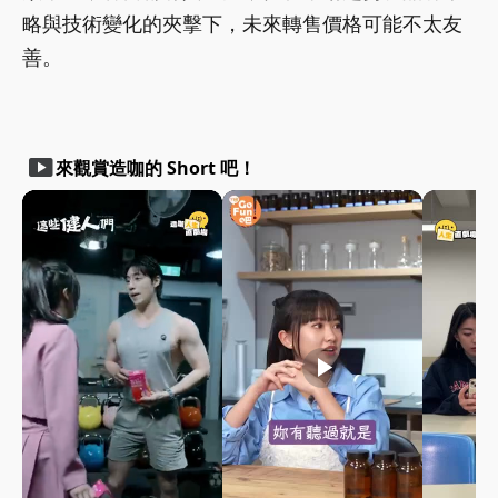
略與技術變化的夾擊下，未來轉售價格可能不太友
善。
smart_display
來觀賞造咖的 Short 吧！
play_arrow
play_arrow