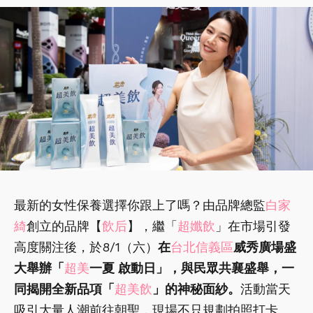
最新的女性保養選擇你跟上了嗎？由品牌總監
白家
綺
創立的品牌【
飲后
】，繼「
超孅飲
」在市場引發
高度關注後，於8/1（六）
在
台北信義區
威秀廣場盛
大舉辦「
超美
一夏 啟動日」，與民眾共襄盛舉，一
同揭開全新品項「
超美飲
」的神秘面紗。
活動當天
吸引大量人潮前往朝聖，現場不只規劃拍照打卡