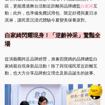
區，更能透過舞台活動近距離與品牌總監
白家綺
互
動；此外，也準備免費試用包、限定好禮與夏日冰
淇淋，讓民眾沉浸式體驗今夏變美保養派對。
白家綺閃耀現身！「逆齡神采」驚豔全
場
從演藝圈跨足品牌經營，身兼四寶媽的品牌總監白
家綺親自現身新品活動！除了與現場民眾近距離互
動，也大方分享品牌創立理念及新品誕生的故事。