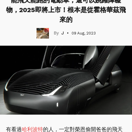
能飛又能跑的電動車，還可以跳躍障礙
物，2025即將上市！根本是從霍格華茲飛
來的
J
09 Aug, 2023
有看過
哈利波特
的人，一定對榮恩偷開爸爸的飛天