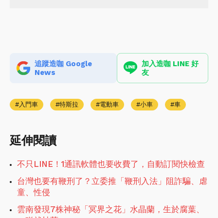
追蹤造咖 Google
加入造咖 LINE 好
News
友
入門車
特斯拉
電動車
小車
車
延伸閱讀
不只LINE！1通訊軟體也要收費了，自動訂閱快檢查
台灣也要有鞭刑了？立委推「鞭刑入法」阻詐騙、虐
童、性侵
雲南發現7株神秘「冥界之花」水晶蘭，生於腐葉、