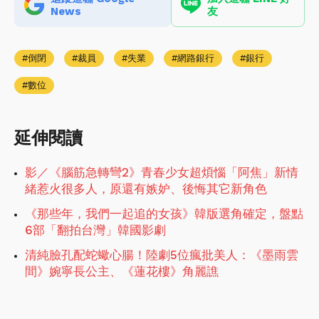
News
友
倒閉
裁員
失業
網路銀行
銀行
數位
延伸閱讀
影／《腦筋急轉彎2》青春少女超煩惱「阿焦」新情
緒惹火很多人，原還有嫉妒、後悔其它新角色
《那些年，我們一起追的女孩》韓版選角確定，盤點
6部「翻拍台灣」韓國影劇
清純臉孔配蛇蠍心腸！陸劇5位瘋批美人：《墨雨雲
間》婉寧長公主、《蓮花樓》角麗譙