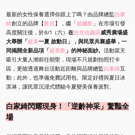
最新的女性保養選擇你跟上了嗎？由品牌總監
白家
綺
創立的品牌【
飲后
】，繼「
超孅飲
」在市場引發
高度關注後，於8/1（六）
在
台北信義區
威秀廣場盛
大舉辦「
超美
一夏 啟動日」，與民眾共襄盛舉，一
同揭開全新品項「
超美飲
」的神秘面紗。
活動當天
吸引大量人潮前往朝聖，現場不只規劃拍照打卡
區，更能透過舞台活動近距離與品牌總監
白家綺
互
動；此外，也準備免費試用包、限定好禮與夏日冰
淇淋，讓民眾沉浸式體驗今夏變美保養派對。
白家綺閃耀現身！「逆齡神采」驚豔全
場