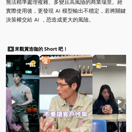
無法精準處理複雜、多變且高風險的商業場景。經
實際使用後，更發現 AI 模型輸出不穩定，若將關鍵
決策權交給 AI ，恐造成更大的風險。
smart_display
來觀賞造咖的 Short 吧！
play_arrow
play_arrow
play_arrow