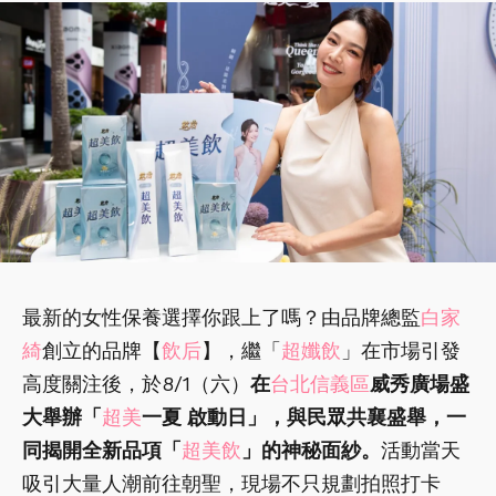
最新的女性保養選擇你跟上了嗎？由品牌總監
白家
綺
創立的品牌【
飲后
】，繼「
超孅飲
」在市場引發
高度關注後，於8/1（六）
在
台北信義區
威秀廣場盛
大舉辦「
超美
一夏 啟動日」，與民眾共襄盛舉，一
同揭開全新品項「
超美飲
」的神秘面紗。
活動當天
吸引大量人潮前往朝聖，現場不只規劃拍照打卡