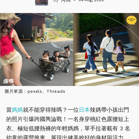
圖片來源：pexels、Threads
當
媽媽
就不能穿得辣嗎？一位
日本
辣媽帶小孩出門
的照片引爆跨國輿論戰！一名身穿桃紅色露腰短上
衣、極短低腰熱褲的年輕媽媽，單手拉著載有 3 名
幼童的露營推車，展現出健美姣好的身材與活力。