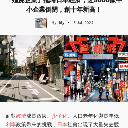
「殭屍企業」拖垮日本經濟，近5000家中
小企業倒閉，創十年新高！
lily
15 Jul, 2024
面對
經濟
成長放緩、
少子化
、人口老年化與長年低
利率
政策帶來的挑戰，
日本
社會出現了大量失去競