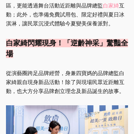
區，更能透過舞台活動近距離與品牌總監
白家綺
互
動；此外，也準備免費試用包、限定好禮與夏日冰
淇淋，讓民眾沉浸式體驗今夏變美保養派對。
白家綺閃耀現身！「逆齡神采」驚豔全
場
從演藝圈跨足品牌經營，身兼四寶媽的品牌總監白
家綺親自現身新品活動！除了與現場民眾近距離互
動，也大方分享品牌創立理念及新品誕生的故事。