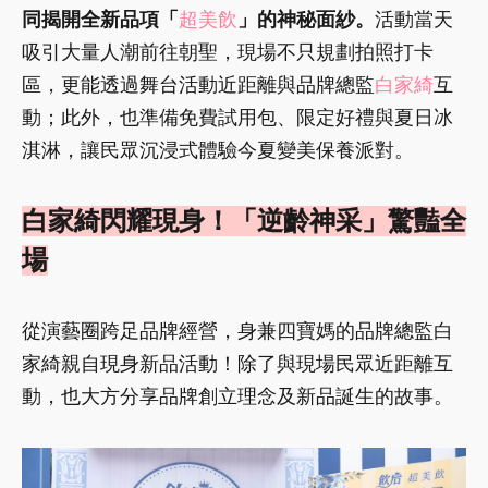
同揭開全新品項「
超美飲
」的神秘面紗。
活動當天
吸引大量人潮前往朝聖，現場不只規劃拍照打卡
區，更能透過舞台活動近距離與品牌總監
白家綺
互
動；此外，也準備免費試用包、限定好禮與夏日冰
淇淋，讓民眾沉浸式體驗今夏變美保養派對。
白家綺閃耀現身！「逆齡神采」驚豔全
場
從演藝圈跨足品牌經營，身兼四寶媽的品牌總監白
家綺親自現身新品活動！除了與現場民眾近距離互
動，也大方分享品牌創立理念及新品誕生的故事。