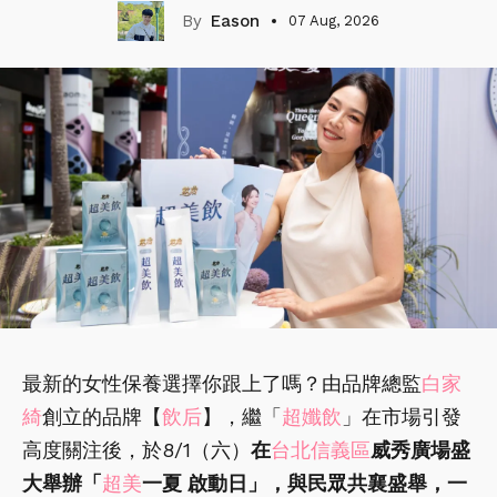
Eason
07 Aug, 2026
最新的女性保養選擇你跟上了嗎？由品牌總監
白家
綺
創立的品牌【
飲后
】，繼「
超孅飲
」在市場引發
高度關注後，於8/1（六）
在
台北信義區
威秀廣場盛
大舉辦「
超美
一夏 啟動日」，與民眾共襄盛舉，一