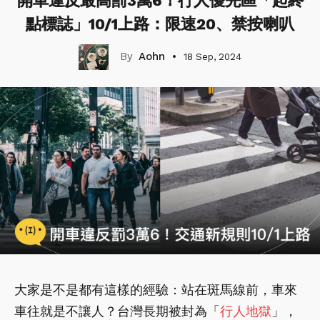
開車違反最高罰3萬6！行人優先區「起終
點標誌」10/1上路：限速20、禁按喇叭
Aohn
18 Sep, 2024
大家是不是都有這樣的經驗：站在斑馬線前，車來
車往就是不讓人？台灣長期被封為「
行人地獄
」，