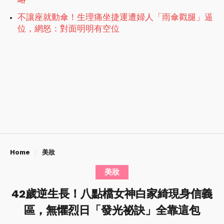
不讓座就動傘！生理痛坐捷運遭婦人「雨傘戳腿」逼
位，網怒：對面明明有空位
Home
美妝
美妝
42歲逆生長！八點檔女神白家綺現身信義
區，無懼烈日「發光祕訣」全靠這包