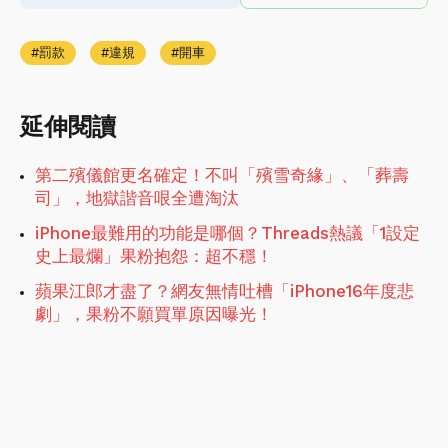
罰款
違規
開車
延伸閱讀
第二殯儀館更名確定！不叫「殯雪奇緣」、「葬壽
司」，地獄諧音哏全遭淘汰
iPhone最難用的功能是哪個？Threads熱議「1設定
史上最爛」果粉抱怨：超不穩！
蘋果江郎才盡了？網友無情吐槽「iPhone16年度悲
劇」，果粉不願買單原因曝光！