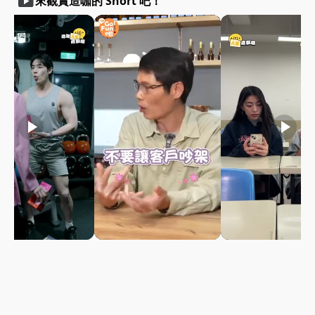
smart_display
來觀賞造咖的 Short 吧！
play_arrow
play_arrow
play_arrow