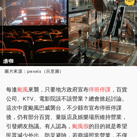
圖片來源：pexels（示意圖）
每逢
颱風
來襲，只要地方政府宣布
停班停課
，百貨
公司、KTV、電影院該不該營業？總會掀起討論。
這次中度颱風巴威襲台，不少縣市宣布停班停課
後，仍有部分百貨、量販店及娛樂場所維持營業，
引發網友熱議。有人認為，
颱風假
的目的就是希望
民眾減少外出、防災避險，若商場照常營業，不僅