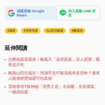
追蹤造咖 Google
加入造咖 LINE 好
News
友
風雨
停班停課
山陀兒颱風
颱風假
延伸閱讀
怎麼搞蔬菜霸凌！颱風天「這些蔬菜」沒人想買：餓
死也不吃
颱風山陀兒逼近！預測罕見17級強風有多恐怖？過來
人親身經歷揭露可怕真相
雲南發現7株神秘「冥界之花」水晶蘭，生於腐葉、
一碰就枯萎