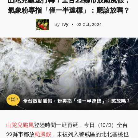
山陀兒龜速打轉！全台22縣市放颱風假，
氣象粉專指「僅一半達標」：應該放嗎？
Ivy
02 Oct, 2024
山陀兒颱風
登陸時間一延再延，今日（10/2）全台
22縣市都放
颱風假
，未被列入警戒區的北北基桃也