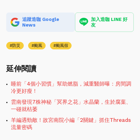
追蹤造咖 Google
加入造咖 LINE 好
News
友
防災
颱風
颱風假
延伸閱讀
睡前「4個小習慣」幫助燃脂，減重醫師曝：房間調
冷更好瘦！
雲南發現7株神秘「冥界之花」水晶蘭，生於腐葉、
一碰就枯萎
羊編遇勁敵！故宮南院小編「2關鍵」抓住Threads
流量密碼