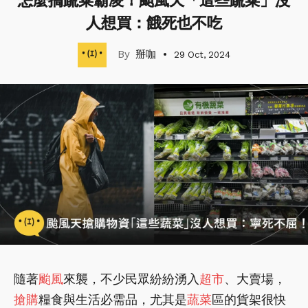
怎麼搞蔬菜霸凌！颱風天「這些蔬菜」沒
人想買：餓死也不吃
掰咖
29 Oct, 2024
隨著
颱風
來襲，不少民眾紛紛湧入
超市
、大賣場，
搶購
糧食與生活必需品，尤其是
蔬菜
區的貨架很快