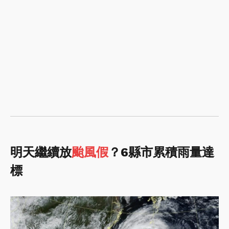
明天繼續放
颱風假
？6縣市累積雨量達
標