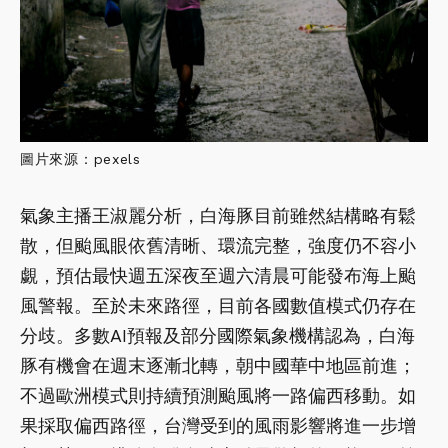
圖片來源：pexels
氣象主播王淑麗分析，白海豚目前雖然結構略有鬆
散，但颱風眼依舊清晰、環流完整，強度仍不容小
覷，預估最快週五深夜至週六清晨可能發布海上颱
風警報。至於未來路徑，目前各國數值模式仍存在
分歧。多數AI預報及部分國際氣象機構認為，白海
豚有機會在週末逐漸北轉，朝中國華中地區前進；
不過歐洲模式則持續預測颱風將一路偏西移動。如
果採取偏西路徑，台灣受到的風雨影響將進一步增