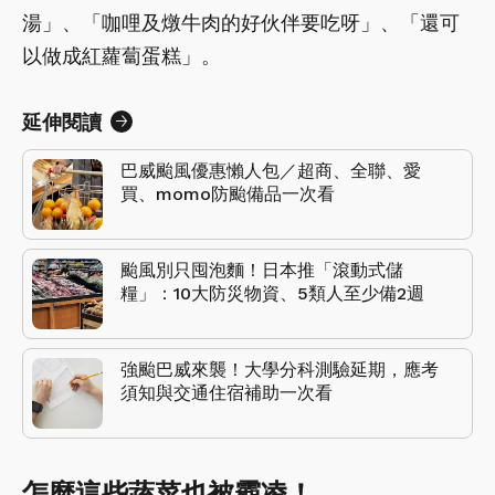
湯」、「咖哩及燉牛肉的好伙伴要吃呀」、「還可
以做成紅蘿蔔蛋糕」。
延伸閱讀
巴威颱風優惠懶人包／超商、全聯、愛
買、momo防颱備品一次看
颱風別只囤泡麵！日本推「滾動式儲
糧」：10大防災物資、5類人至少備2週
強颱巴威來襲！大學分科測驗延期，應考
須知與交通住宿補助一次看
怎麼這些蔬菜也被霸凌！