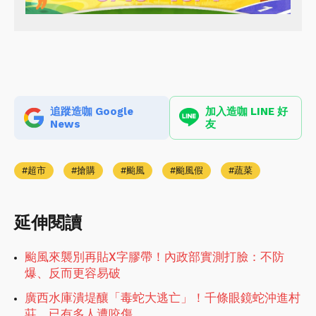
追蹤造咖 Google
加入造咖 LINE 好
News
友
超市
搶購
颱風
颱風假
蔬菜
延伸閱讀
颱風來襲別再貼X字膠帶！內政部實測打臉：不防
爆、反而更容易破
廣西水庫潰堤釀「毒蛇大逃亡」！千條眼鏡蛇沖進村
莊，已有多人遭咬傷