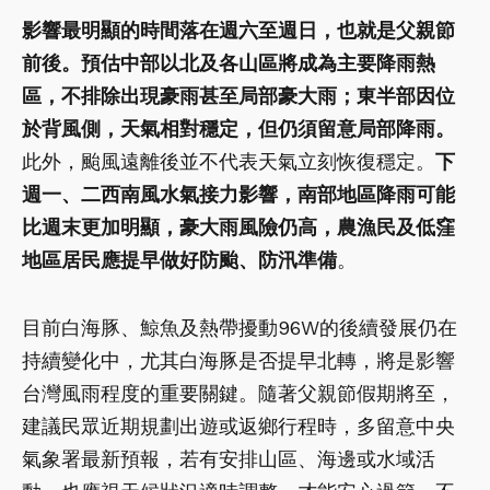
影響最明顯的時間落在週六至週日，也就是父親節
前後。預估中部以北及各山區將成為主要降雨熱
區，不排除出現豪雨甚至局部豪大雨；東半部因位
於背風側，天氣相對穩定，但仍須留意局部降雨。
此外，颱風遠離後並不代表天氣立刻恢復穩定。
下
週一、二西南風水氣接力影響，南部地區降雨可能
比週末更加明顯，豪大雨風險仍高，農漁民及低窪
地區居民應提早做好防颱、防汛準備
。
目前白海豚、鯨魚及熱帶擾動96W的後續發展仍在
持續變化中，尤其白海豚是否提早北轉，將是影響
台灣風雨程度的重要關鍵。隨著父親節假期將至，
建議民眾近期規劃出遊或返鄉行程時，多留意中央
氣象署最新預報，若有安排山區、海邊或水域活