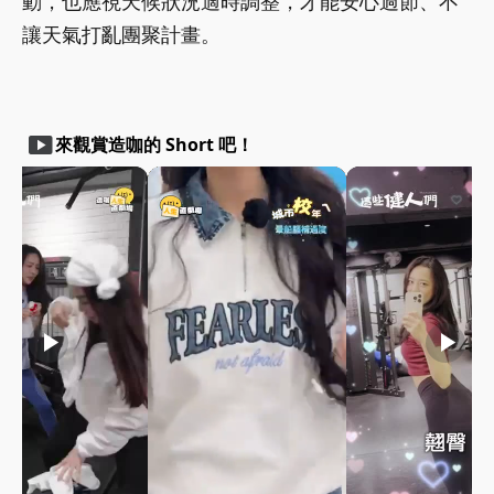
動，也應視天候狀況適時調整，才能安心過節、不
讓天氣打亂團聚計畫。
smart_display
來觀賞造咖的 Short 吧！
play_arrow
play_arrow
play_arrow