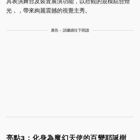
具表演舞台及裝置展演功能，以壯觀的規模結合燈
光，，帶來絢麗震撼的視覺主秀。
廣告 - 請繼續往下閱讀
亮點3：化身為魔幻天使的百變耶誕樹