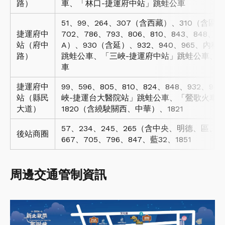
路）
車、「林口-捷運府中站」跳蛙公車
51、99、264、307（含西藏）、310（含區）、
捷運府中
702、786、793、806、810、843、848、
站（府中
A）、930（含延）、932、940、965、內
路）
跳蛙公車、「三峽-捷運府中站」跳蛙公車、「
車
捷運府中
99、596、805、810、824、848、932、9
站（縣民
峽-捷運台大醫院站」跳蛙公車、「鶯歌火車站
大道）
1820（含繞駛關西、中華）、1821
57、234、245、265（含中央、明德、區、
後站商圈
667、705、796、847、藍32、1851
周邊交通管制資訊