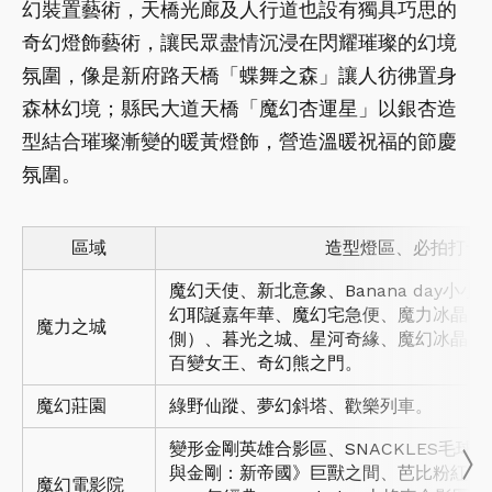
幻裝置藝術，天橋光廊及人行道也設有獨具巧思的
奇幻燈飾藝術，讓民眾盡情沉浸在閃耀璀璨的幻境
氛圍，像是新府路天橋「蝶舞之森」讓人彷彿置身
森林幻境；縣民大道天橋「魔幻杏運星」以銀杏造
型結合璀璨漸變的暖黃燈飾，營造溫暖祝福的節慶
氛圍。
區域
造型燈區、必拍打卡
魔幻天使、新北意象、Banana day小
幻耶誕嘉年華、魔幻宅急便、魔力冰晶（
魔力之城
側）、暮光之城、星河奇緣、魔幻冰晶、
百變女王、奇幻熊之門。
魔幻莊園
綠野仙蹤、夢幻斜塔、歡樂列車。
變形金剛英雄合影區、SNACKLES毛球
與金剛：新帝國》巨獸之間、芭比粉紅耶
魔幻電影院