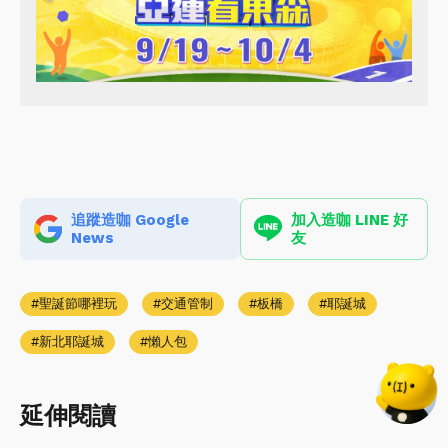
追蹤造咖 Google
加入造咖 LINE 好
News
友
聖誕節哪裡玩
交通管制
板橋
耶誕城
新北耶誕城
懶人包
延伸閱讀