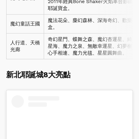
2011年經典Bone Shaker火焰車合影
耶誕寶盒。
魔法花朵、麋幻森林、深海奇幻、歡樂耶
魔幻童話王國
盒。
奇幻星門、蝶舞之森、魔幻杏運星、綺麗
人行道、天橋
星海、魔力之泉、無敵幸運星、幻夢槲寄
光廊
心手相連、魔力光毯、星星圓舞曲。
新北耶誕城8大亮點