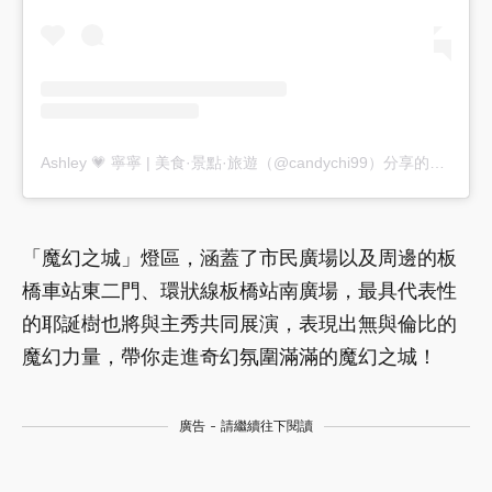
Ashley 💗 寧寧 | 美食·景點·旅遊（@candychi99）分享的貼文
「魔幻之城」燈區，涵蓋了市民廣場以及周邊的板
橋車站東二門、環狀線板橋站南廣場，最具代表性
的耶誕樹也將與主秀共同展演，表現出無與倫比的
魔幻力量，帶你走進奇幻氛圍滿滿的魔幻之城！
廣告 - 請繼續往下閱讀