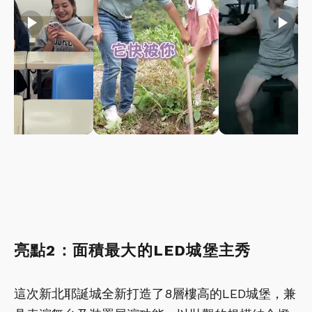
play_arrow
play_arrow
play_arrow
亮點2：面積最大的LED城堡主秀
這次新北耶誕城全新打造了8層樓高的LED城堡，兼