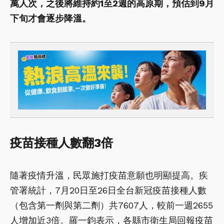
萬人次，之後將維持約1至2週的高原期，預估到9月
下旬才會逐步降溫。
疫苗接種人數翻3倍
隨著疫情升溫，民眾施打疫苗意願也明顯提高。疾
管署統計，7月20日至26日全台新冠疫苗接種人數
（包含第一劑與第二劑）共7607人，較前一週2655
人增加近3倍。羅一鈞表示，各縣市衛生局回報疫苗