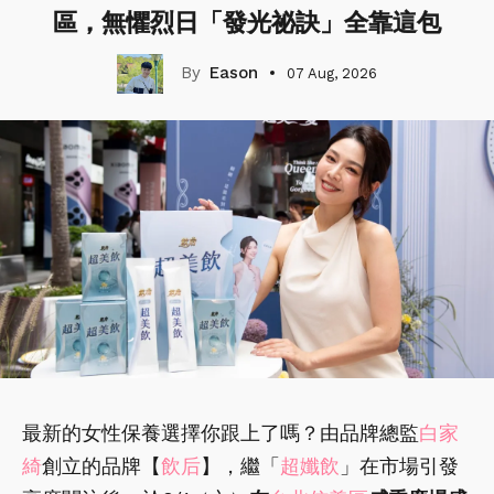
區，無懼烈日「發光祕訣」全靠這包
Eason
07 Aug, 2026
最新的女性保養選擇你跟上了嗎？由品牌總監
白家
綺
創立的品牌【
飲后
】，繼「
超孅飲
」在市場引發