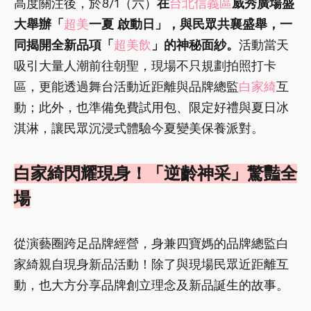
高度關注後，於8/1（六）
在
台北信義區
威秀廣場盛
大舉辦「
超美
一夏 啟動日」，與民眾共襄盛舉，一
同揭開全新品項「
超美飲
」的神秘面紗。
活動當天
吸引大量人潮前往朝聖，現場不只規劃拍照打卡
區，更能透過舞台活動近距離與品牌總監
白家綺
互
動；此外，也準備免費試用包、限定好禮與夏日冰
淇淋，讓民眾沉浸式體驗今夏變美保養派對。
白家綺閃耀現身！「逆齡神采」驚豔全
場
從演藝圈跨足品牌經營，身兼四寶媽的品牌總監白
家綺親自現身新品活動！除了與現場民眾近距離互
動，也大方分享品牌創立理念及新品誕生的故事。