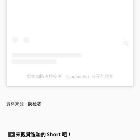
動植物防疫檢疫署（@aphia.tw）分享的貼文
資料來源：
防檢署
smart_display
來觀賞造咖的 Short 吧！