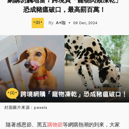
網購勿觸地雷！跨境買「寵物肉類凍乾」
恐成豬瘟破口，最高罰百萬！
A+咖
09 Dec, 2024
封面圖片來源：pexels
隨著感恩節、黑五
購物節
等網購熱潮的到來，大家