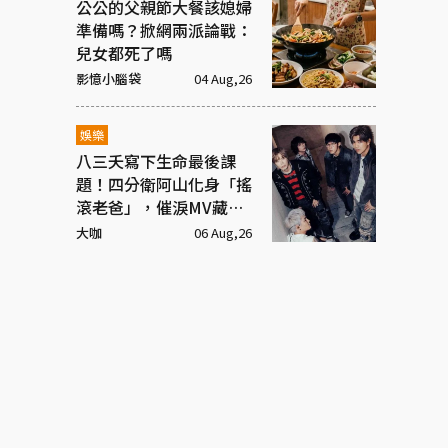
公公的父親節大餐該媳婦
準備嗎？掀網兩派論戰：
兒女都死了嗎
影憶小腦袋
04 Aug,26
娛樂
八三夭寫下生命最後課
題！四分衛阿山化身「搖
滾老爸」，催淚MV藏大
洋蔥
大咖
06 Aug,26