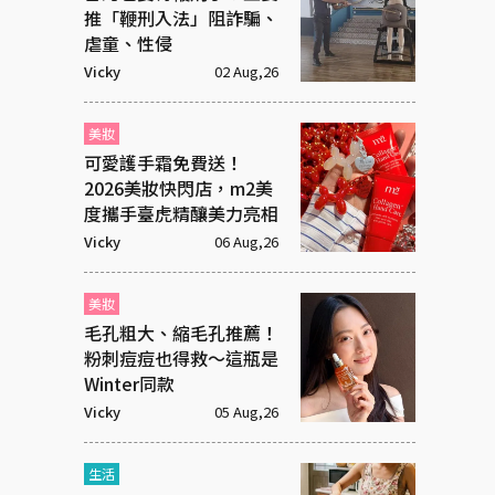
推「鞭刑入法」阻詐騙、
虐童、性侵
Vicky
02 Aug,26
美妝
可愛護手霜免費送！
2026美妝快閃店，m2美
度攜手臺虎精釀美力亮相
Vicky
06 Aug,26
美妝
毛孔粗大、縮毛孔推薦！
粉刺痘痘也得救～這瓶是
Winter同款
Vicky
05 Aug,26
生活