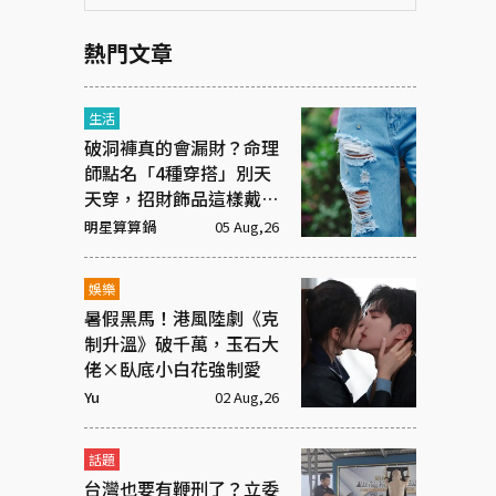
熱門文章
生活
破洞褲真的會漏財？命理
師點名「4種穿搭」別天
天穿，招財飾品這樣戴才
有效
明星算算鍋
05 Aug,26
娛樂
暑假黑馬！港風陸劇《克
制升溫》破千萬，玉石大
佬×臥底小白花強制愛
Yu
02 Aug,26
話題
台灣也要有鞭刑了？立委