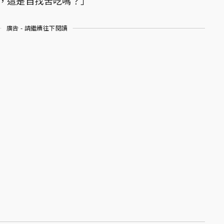
，這是自找苦吃嗎？」
廣告 - 請繼續往下閱讀