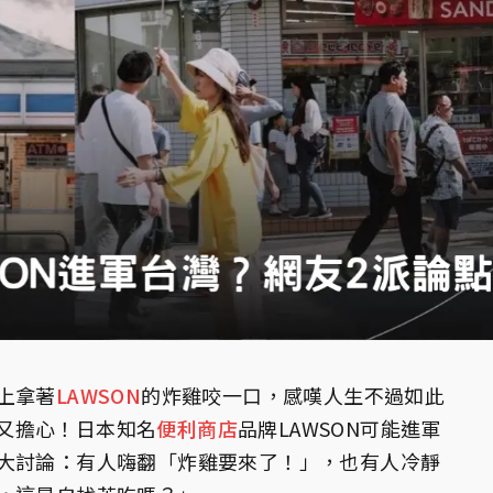
上拿著
LAWSON
的炸雞咬一口，感嘆人生不過如此
又擔心！日本知名
便利商店
品牌LAWSON可能進軍
大討論：有人嗨翻「炸雞要來了！」，也有人冷靜