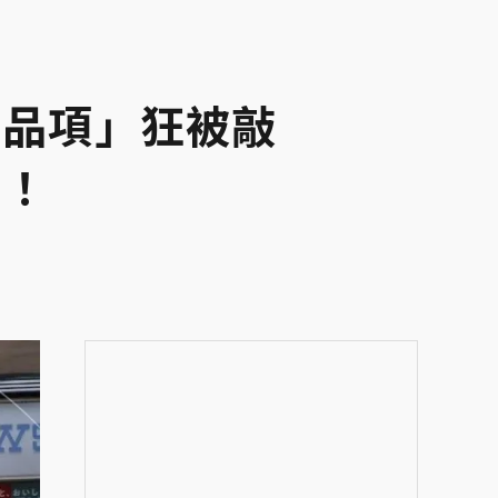
賣品項」狂被敲
津！