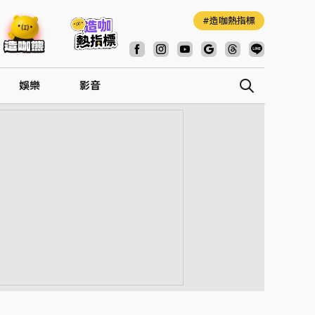
造咖熱指標
娛樂
影音