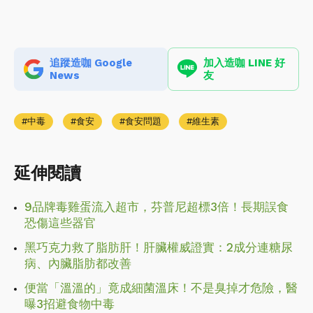
追蹤造咖 Google
加入造咖 LINE 好
News
友
中毒
食安
食安問題
維生素
延伸閱讀
9品牌毒雞蛋流入超市，芬普尼超標3倍！長期誤食
恐傷這些器官
黑巧克力救了脂肪肝！肝臟權威證實：2成分連糖尿
病、內臟脂肪都改善
便當「溫溫的」竟成細菌溫床！不是臭掉才危險，醫
曝3招避食物中毒