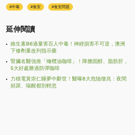
中毒
食安
食安問題
延伸閱讀
維生素B6過量害百人中毒！神經損害不可逆，澳洲
下修劑量改列指示藥
腎臟名醫強推「橄欖油咖啡」！降膽固醇、脂肪肝，
5大好處勝過防彈咖啡
力積電黃崇仁睡夢中辭世！醫曝8大危險徵兆：夜間
頻尿、喘醒都別輕忽