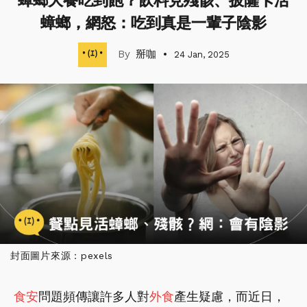
蟑螂大餐吃到飽？飲料見殘骸、披薩卡活
蟑螂，網怒：吃到真是一輩子陰影
掰咖
24 Jan, 2025
封面圖片來源：pexels
食安
問題頻傳讓許多人對
外食
產生疑慮，而近日，