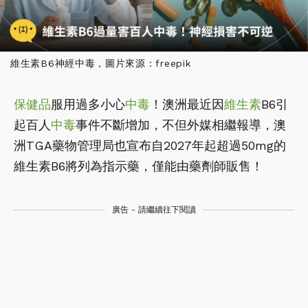
維生素B6神經中毒，圖片來源：freepik
保健品
服用過多小心
中毒
！澳洲最近因
維生素
B6引
起百人
中毒
事件不斷增加，不但外媒相繼報導，澳
洲TGA藥物管理局也宣布自2027年起超過50mg的
維生素B6將列為指示藥，僅能由藥劑師販售！
廣告 - 請繼續往下閱讀