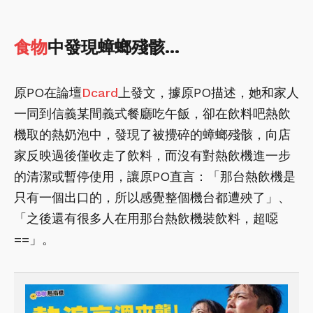
食物
中發現蟑螂殘骸…
原PO在論壇
Dcard
上發文，據原PO描述，她和家人
一同到信義某間義式餐廳吃午飯，卻在飲料吧熱飲
機取的熱奶泡中，發現了被攪碎的蟑螂殘骸，向店
家反映過後僅收走了飲料，而沒有對熱飲機進一步
的清潔或暫停使用，讓原PO直言：「那台熱飲機是
只有一個出口的，所以感覺整個機台都遭殃了」、
「之後還有很多人在用那台熱飲機裝飲料，超噁
==」。