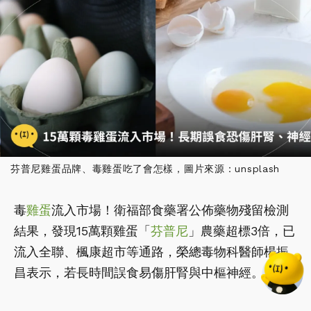
芬普尼雞蛋品牌、毒雞蛋吃了會怎樣，圖片來源：unsplash
毒
雞蛋
流入市場！衛福部食藥署公佈藥物殘留檢測
結果，發現15萬顆雞蛋「
芬普尼
」農藥超標3倍，已
流入全聯、楓康超市等通路，榮總毒物科醫師楊振
昌表示，若長時間誤食易傷肝腎與中樞神經。