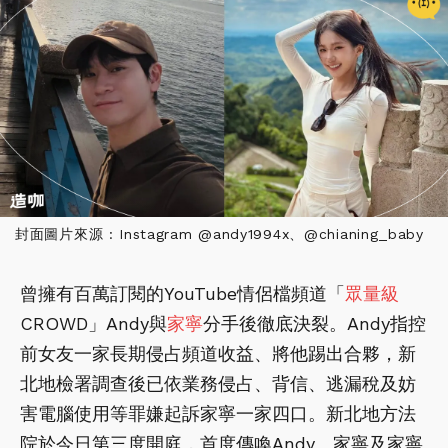
封面圖片來源 : Instagram @andy1994x、@chianing_baby
曾擁有百萬訂閱的YouTube情侶檔頻道「
眾量級
CROWD」Andy與
家寧
分手後徹底決裂。Andy指控
前女友一家長期侵占頻道收益、將他踢出合夥，新
北地檢署調查後已依業務侵占、背信、逃漏稅及妨
害電腦使用等罪嫌起訴家寧一家四口。新北地方法
院於今日第三度開庭，首度傳喚Andy、家寧及家寧