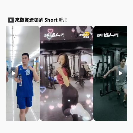
smart_display
來觀賞造咖的 Short 吧！
play_arrow
play_arrow
play_arrow