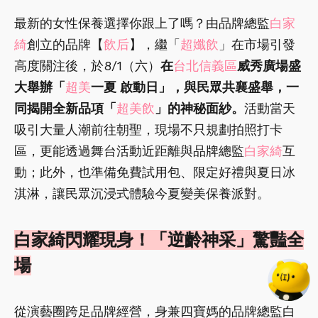
最新的女性保養選擇你跟上了嗎？由品牌總監
白家
綺
創立的品牌【
飲后
】，繼「
超孅飲
」在市場引發
高度關注後，於8/1（六）
在
台北信義區
威秀廣場盛
大舉辦「
超美
一夏 啟動日」，與民眾共襄盛舉，一
同揭開全新品項「
超美飲
」的神秘面紗。
活動當天
吸引大量人潮前往朝聖，現場不只規劃拍照打卡
區，更能透過舞台活動近距離與品牌總監
白家綺
互
動；此外，也準備免費試用包、限定好禮與夏日冰
淇淋，讓民眾沉浸式體驗今夏變美保養派對。
白家綺閃耀現身！「逆齡神采」驚豔全
場
從演藝圈跨足品牌經營，身兼四寶媽的品牌總監白