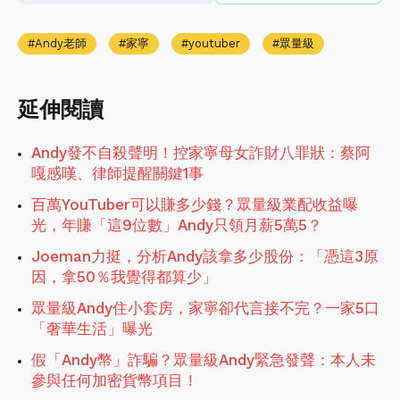
Andy老師
家寧
youtuber
眾量級
延伸閱讀
Andy發不自殺聲明！控家寧母女詐財八罪狀：蔡阿
嘎感嘆、律師提醒關鍵1事
百萬YouTuber可以賺多少錢？眾量級業配收益曝
光，年賺「這9位數」Andy只領月薪5萬5？
Joeman力挺，分析Andy該拿多少股份：「憑這3原
因，拿50％我覺得都算少」
眾量級Andy住小套房，家寧卻代言接不完？一家5口
「奢華生活」曝光
假「Andy幣」詐騙？眾量級Andy緊急發聲：本人未
參與任何加密貨幣項目！