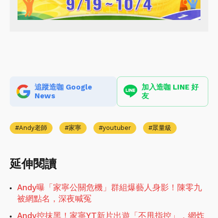
追蹤造咖 Google
加入造咖 LINE 好
News
友
Andy老師
家寧
youtuber
眾量級
延伸閱讀
Andy曝「家寧公關危機」群組爆藝人身影！陳零九
被網點名，深夜喊冤
Andy控抹黑！家寧YT新片出遊「不甩指控」，網炸