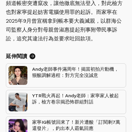
頻道帳密突遭竄改，讓他徹底無法登入，對此檢方
也對家寧提起妨害電腦使用罪的起訴。而家寧在
2025年9月曾宣稱拿到帳本要大義滅親，以群海公
司監察人身分對母親曾淑惠提起刑事附帶民事訴
訟，追究其違法行為並要求吐回款項。
延伸閱讀
Andy老師事件滿周年！揭當初拍片動機，
狠酸調解過程：對方完全沒誠意
YTR戰火再起！Andy老師：家寧家人被起
訴，檢方卷宗揭恐怖群組對話
家寧IG帳號回來了！新片遭酸「訂閱剩7萬
還發片」，釣出本人霸氣回應