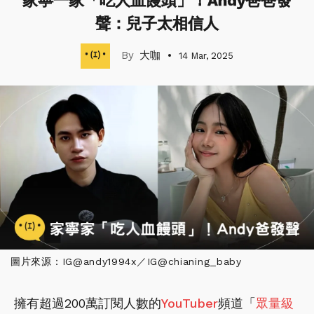
家寧一家「吃人血饅頭」！Andy爸爸發
聲：兒子太相信人
大咖
14 Mar, 2025
圖片來源：IG@andy1994x／IG@chianing_baby
擁有超過200萬訂閱人數的
YouTuber
頻道「
眾量級