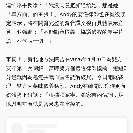
連忙舉手反嗆：「我沒同意把頻道給她，那是她
『單方面』的主張！」Andy的委任律師也在庭後淡
定表示，將在閱覽完整的錄音譯文後再具體表示意
見，並強調：「不能斷章取義，協議過程的隻字片
語，不代表一切。」
事實上，新北地方法院曾在2026年4月10日為雙方
安排第三次調解，當時雙方僅透過律師協商，短短5
分鐘就因為毫無共識而宣告調解破局。今日開庭審
理，雙方火藥味依舊猛烈。Andy在離開法院時更向
媒體撂下狠話：「根據張家寧、張家芸的供詞，足
以證明群海就是曾淑惠在掌控的。」