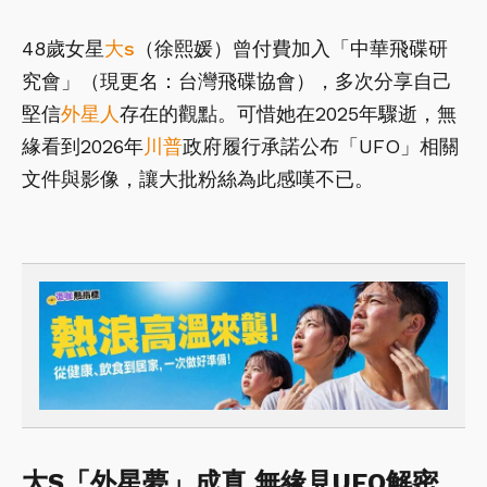
48歲女星
大s
（徐熙媛）曾付費加入「中華飛碟研
究會」（現更名：台灣飛碟協會），多次分享自己
堅信
外星人
存在的觀點。可惜她在2025年驟逝，無
緣看到2026年
川普
政府履行承諾公布「UFO」相關
文件與影像，讓大批粉絲為此感嘆不已。
大S「外星夢」成真 無緣見UFO解密