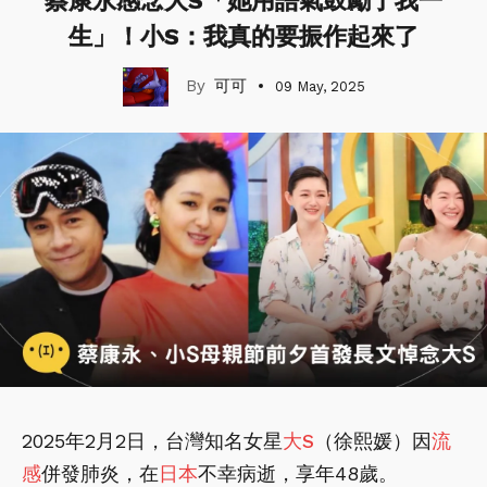
蔡康永感念大S「她用語氣鼓勵了我一
生」！小S：我真的要振作起來了
可可
09 May, 2025
2025年2月2日，台灣知名女星
大S
（徐熙媛）因
流
感
併發肺炎，在
日本
不幸病逝，享年48歲。