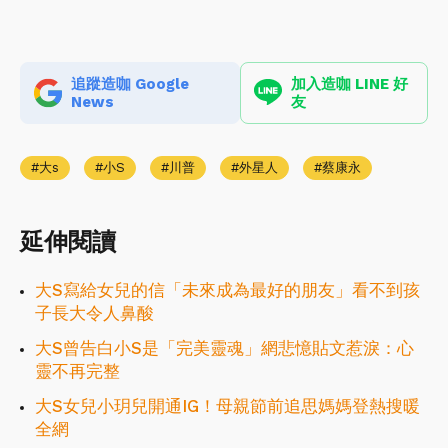
追蹤造咖 Google
加入造咖 LINE 好
News
友
大s
小S
川普
外星人
蔡康永
延伸閱讀
大S寫給女兒的信「未來成為最好的朋友」看不到孩
子長大令人鼻酸
大S曾告白小S是「完美靈魂」網悲憶貼文惹淚：心
靈不再完整
大S女兒小玥兒開通IG！母親節前追思媽媽登熱搜暖
全網