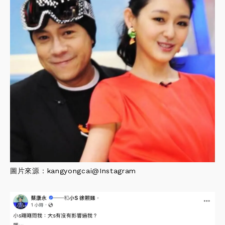
圖片來源：
kangyongcai@Instagram