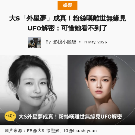
娛樂
大S「外星夢」成真！粉絲嘆離世無緣見
UFO解密：可惜她看不到了
影憶小腦袋
11 May, 2026
圖片來源：FB@大S 徐熙媛、IG@hsushiyuan