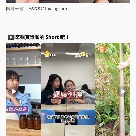
圖片來源：ASOS＠Instagram
smart_display
來觀賞造咖的 Short 吧！
play_arrow
play_arrow
play_arrow