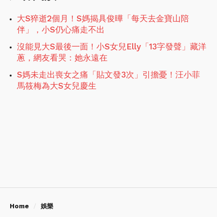
大S猝逝2個月！S媽揭具俊曄「每天去金寶山陪
伴」，小S仍心痛走不出
沒能見大S最後一面！小S女兒Elly「13字發聲」藏洋
蔥，網友看哭：她永遠在
S媽未走出喪女之痛「貼文發3次」引擔憂！汪小菲
馬筱梅為大S女兒慶生
Home
娛樂