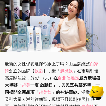
最新的女性保養選擇你跟上了嗎？由品牌總監
白家
綺
創立的品牌【
飲后
】，繼「
超孅飲
」在市場引發
高度關注後，於8/1（六）
在
台北信義區
威秀廣場盛
大舉辦「
超美
一夏 啟動日」，與民眾共襄盛舉，一
同揭開全新品項「
超美飲
」的神秘面紗。
活動當天
吸引大量人潮前往朝聖，現場不只規劃拍照打卡