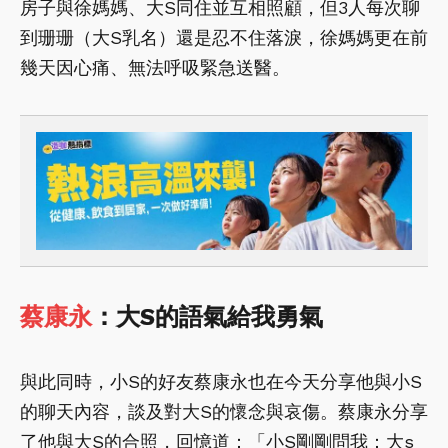
房子與徐媽媽、大S同住並互相照顧，但3人每次聊
到珊珊（大S乳名）還是忍不住落淚，徐媽媽更在前
幾天因心痛、無法呼吸緊急送醫。
蔡康永
：大S的語氣給我勇氣
與此同時，小S的好友蔡康永也在今天分享他與小S
的聊天內容，談及對大S的懷念與哀傷。蔡康永分享
了他與大S的合照，回憶道：「小S剛剛問我：大s