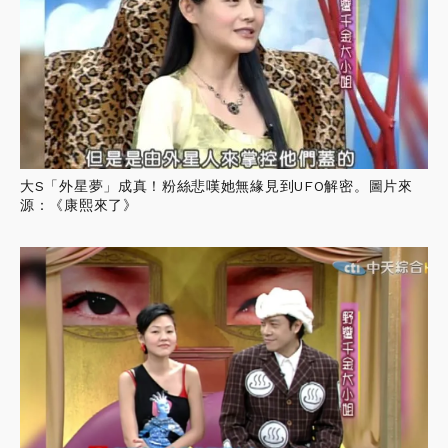
大S「外星夢」成真！粉絲悲嘆她無緣見到UFO解密。圖片來
源：《康熙來了》