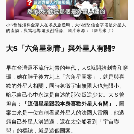
小S曾經爆料全家人在埃及旅遊時，大S因堅信金字塔是外星人
的產物，與當地導遊激烈辯論。圖片來源：《康熙來了》
大S「六角星刺青」與外星人有關?
早在台灣還不流行刺青的年代，大S就開始刺青和穿
環，她在脖子後方刺上「六角星圖案」，就是與喜
歡的外星人相關，同時象徵宇宙無限大也無限小、
暗示自己心中永遠是自述的那位叛逆少女。大Ｓ曾
坦言：
「這個星星跟我本身喜歡外星人有關」
，圖
案由來是一位宣稱看過外星人的法國人雷爾，他透
露自己外星人溝通過，還在太空船看到「宇宙聯
盟」的標誌，就是這個圖案。