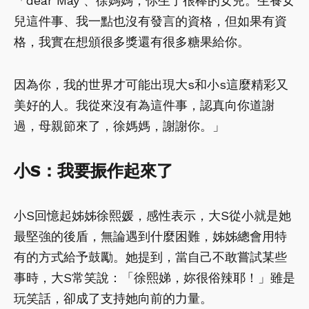
「dear May 、徐媽媽，你生了很棒的女兒。生養女
兒這件事、我一點也沒有發言的資格，但如果有資
格，我實在想頒很多獎還有很多糖果給你。
因為你，我的世界才可能出現大s和小s這麼精彩又
美好的人。我從來沒有為這件事，認真向你道謝
過，母親節來了，徐媽媽，謝謝你。」
小S：我要振作起來了
小S回憶起姊姊徐熙媛，感性表示，大S從小就是她
最堅強的後盾，無論遇到什麼困難，姊姊總會用特
有的方式給予鼓勵。她提到，當自己不敢嘗試某些
事時，大S常笑說：「徐熙娣，妳很俗辣耶！」雖是
玩笑話，卻成了支持她向前的力量。