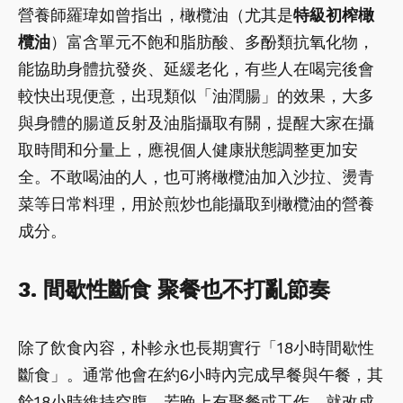
營養師羅瑋如曾指出，橄欖油（尤其是
特級初榨橄
欖油
）富含單元不飽和脂肪酸、多酚類抗氧化物，
能協助身體抗發炎、延緩老化，有些人在喝完後會
較快出現便意，出現類似「油潤腸」的效果，大多
與身體的腸道反射及油脂攝取有關，提醒大家在攝
取時間和分量上，應視個人健康狀態調整更加安
全。不敢喝油的人，也可將橄欖油加入沙拉、燙青
菜等日常料理，用於煎炒也能攝取到橄欖油的營養
成分。
3. 間歇性斷食 聚餐也不打亂節奏
除了飲食內容，朴軫永也長期實行「18小時間歇性
斷食」。通常他會在約6小時內完成早餐與午餐，其
餘18小時維持空腹。若晚上有聚餐或工作，就改成