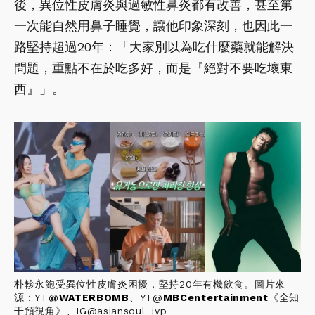
後，異位性皮膚炎與過敏性鼻炎都有改善，甚至第
一次能自然用鼻子睡覺，讓他印象深刻，也因此一
路堅持超過20年：「大家別以為吃什麼藥就能解決
問題，重點不在於吃多好，而是『絕對不要吃壞東
西』」。
朴軫永飽受異位性皮膚炎困擾，堅持20年有機飲食。圖片來
源：YT
@
WATERBOMB
、YT@
MBCentertainment
《全知
干預視角》、IG@asiansoul_jyp