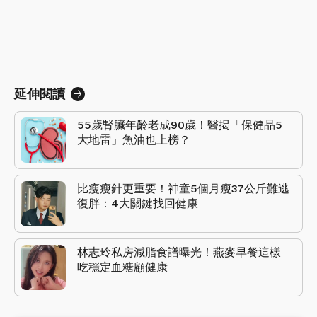
延伸閱讀
55歲腎臟年齡老成90歲！醫揭「保健品5
大地雷」魚油也上榜？
比瘦瘦針更重要！神童5個月瘦37公斤難逃
復胖：4大關鍵找回健康
林志玲私房減脂食譜曝光！燕麥早餐這樣
吃穩定血糖顧健康