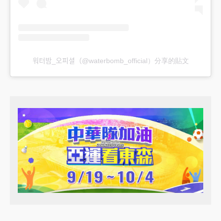
워터밤_오피셜（@waterbomb_official）分享的貼文