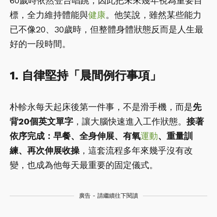
60歲時依然登台唱跳，因此把未來幾年視為重要目
標，全力維持體能與
健康
。他笑說，雖然某些能力
已不像20、30歲時，但整體身體狀態反而是人生最
好的一段時間。
1. 自律堅持「晨間例行事項」
朴軫永每天起床後第一件事，不是滑手機，而是
先
背20個英文單字
，讓大腦快速進入工作狀態。
接著
依序完成：早餐、全身伸展、有氧
運動
、重量訓
練、再次伸展收操
，這套流程多年來幾乎沒有改
變，也成為他每天最重要的固定儀式。
廣告 - 請繼續往下閱讀