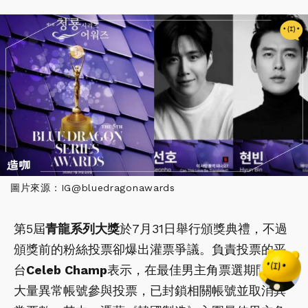
圖片來源：IG@bluedragonawards
第5屆
青龍系列大獎
於7月31日舉行頒獎典禮，不過
頒獎前的粉絲投票卻爆出灌票爭議。負責投票的平
台
Celeb Champ
表示，在最佳男主角票選期間發現
大量異常帳號參與投票，已封鎖相關帳號並取消異