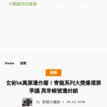
大關鍵找回健康
Home
娛樂
娛樂
玄彬14萬票遭作廢！青龍系列大獎爆灌票
爭議 異常帳號遭封鎖
影憶小腦袋
29 Jul, 2026