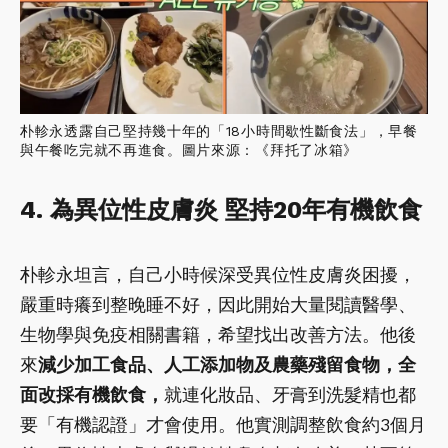
朴軫永透露自己堅持幾十年的「18小時間歇性斷食法」，早餐
與午餐吃完就不再進食。圖片來源：《拜托了冰箱》
4. 為異位性皮膚炎 堅持20年有機飲食
朴軫永坦言，自己小時候深受異位性皮膚炎困擾，
嚴重時癢到整晚睡不好，因此開始大量閱讀醫學、
生物學與免疫相關書籍，希望找出改善方法。他後
來
減少加工食品、人工添加物及農藥殘留食物，全
面改採有機飲食，
就連化妝品、牙膏到洗髮精也都
要「有機認證」才會使用。他實測調整飲食約3個月