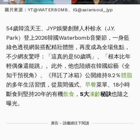
圖片來源：YT@WATERBOMB、IG@asiansoul_jyp
54歲韓流天王、JYP娛樂創辦人朴軫永（J.Y.
Park）登上2026韓國Waterbomb音樂節，一身藍
綠色透視網裝搭配精壯體態，再度成為全場焦點，
不少網友驚呼：「這真的是50歲嗎」、「根本比年
輕偶像還能跳」。此外，他也陸續在韓國綜藝《全
知干預視角》、《拜託了冰箱》公開維持9.2％
體脂
的多年生活習慣，從晨間儀式、
早餐
菜單、18小時
斷食到堅持20年的有機
飲食
，
5大
凍齡
秘訣
也隨之
曝光。
廣告 - 請繼續往下閱讀