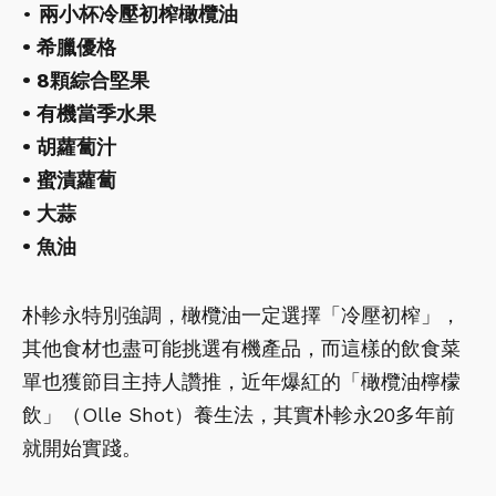
•
兩小杯冷壓初榨橄欖油
• 希臘優格
• 8顆綜合堅果
• 有機當季水果
• 胡蘿蔔汁
• 蜜漬蘿蔔
• 大蒜
• 魚油
朴軫永特別強調，橄欖油一定選擇「冷壓初榨」，
其他食材也盡可能挑選有機產品，而這樣的飲食菜
單也獲節目主持人讚推，近年爆紅的「橄欖油檸檬
飲」（Olle Shot）養生法，其實朴軫永20多年前
就開始實踐。