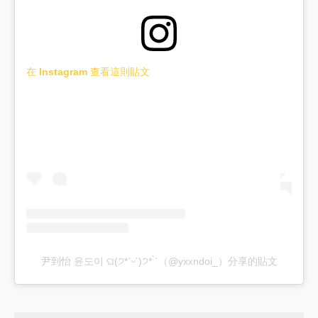
在 Instagram 查看這則貼文
尹到怡 윤도이 ଘ(੭*ˊᵕˋ)੭* ̀ˋ（@yxxndoi_）分享的貼文