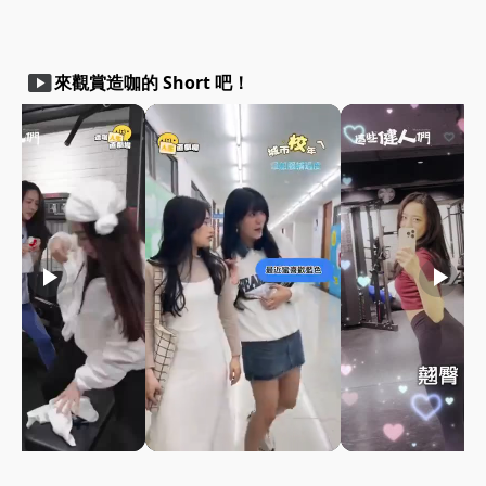
smart_display
來觀賞造咖的 Short 吧！
play_arrow
play_arrow
play_arrow