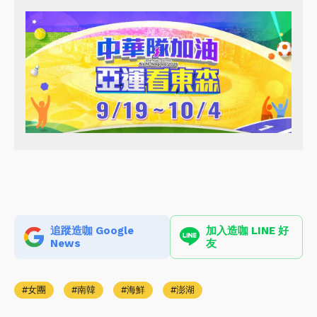
追蹤造咖 Google
加入造咖 LINE 好
News
友
女團
南韓
海鮮
澎湖