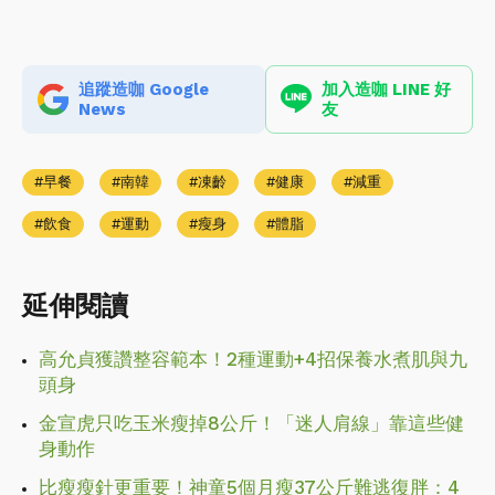
追蹤造咖 Google
加入造咖 LINE 好
News
友
早餐
南韓
凍齡
健康
減重
飲食
運動
瘦身
體脂
延伸閱讀
高允貞獲讚整容範本！2種運動+4招保養水煮肌與九
頭身
金宣虎只吃玉米瘦掉8公斤！「迷人肩線」靠這些健
身動作
比瘦瘦針更重要！神童5個月瘦37公斤難逃復胖：4