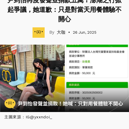
尹到怡再度發聲並捐款五萬！澎湖之行掀
起爭議，她道歉：只是對當天用餐體驗不
開心
大咖
26 Jun, 2025
主圖來源：IG@yxxndoi_