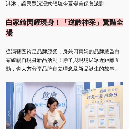
淇淋，讓民眾沉浸式體驗今夏變美保養派對。
白家綺閃耀現身！「逆齡神采」驚豔全
場
從演藝圈跨足品牌經營，身兼四寶媽的品牌總監白
家綺親自現身新品活動！除了與現場民眾近距離互
動，也大方分享品牌創立理念及新品誕生的故事。