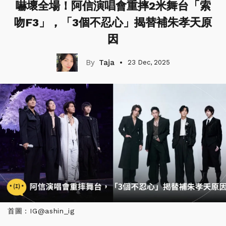
嚇壞全場！阿信演唱會重摔2米舞台「索
吻F3」，「3個不忍心」揭替補朱孝天原
因
Taja
23 Dec, 2025
首圖：IG@ashin_ig