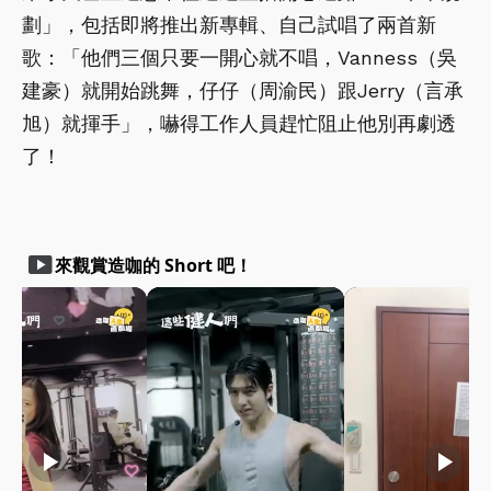
劃」，包括即將推出新專輯、自己試唱了兩首新
歌：「他們三個只要一開心就不唱，Vanness（吳
建豪）就開始跳舞，仔仔（周渝民）跟Jerry（言承
旭）就揮手」，嚇得工作人員趕忙阻止他別再劇透
了！
smart_display
來觀賞造咖的 Short 吧！
play_arrow
play_arrow
play_arrow