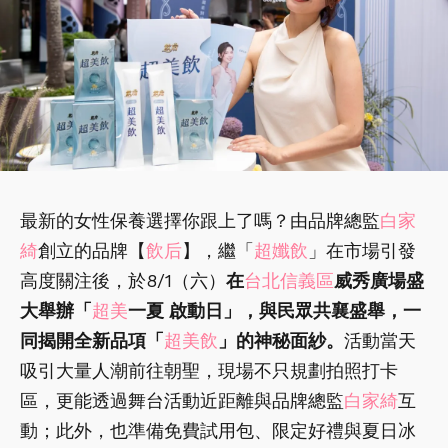
最新的女性保養選擇你跟上了嗎？由品牌總監
白家
綺
創立的品牌【
飲后
】，繼「
超孅飲
」在市場引發
高度關注後，於8/1（六）
在
台北信義區
威秀廣場盛
大舉辦「
超美
一夏 啟動日」，與民眾共襄盛舉，一
同揭開全新品項「
超美飲
」的神秘面紗。
活動當天
吸引大量人潮前往朝聖，現場不只規劃拍照打卡
區，更能透過舞台活動近距離與品牌總監
白家綺
互
動；此外，也準備免費試用包、限定好禮與夏日冰