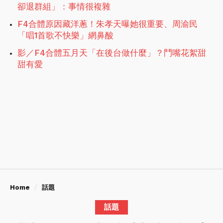
卻退群組」：事情很複雜
F4合體原因藏洋蔥！朱孝天曝她很重要、周渝民
「唱1首歌不快樂」網鼻酸
影／F4合體五月天「在後台做什麼」？鬥嘴花絮甜
甜有愛
Home
話題
話題