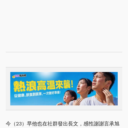
今（23）早他也在社群發出長文，感性謝謝言承旭