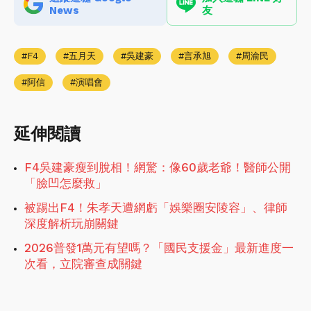
News
友
F4
五月天
吳建豪
言承旭
周渝民
阿信
演唱會
延伸閱讀
F4吳建豪瘦到脫相！網驚：像60歲老爺！醫師公開
「臉凹怎麼救」
被踢出F4！朱孝天遭網虧「娛樂圈安陵容」、律師
深度解析玩崩關鍵
2026普發1萬元有望嗎？「國民支援金」最新進度一
次看，立院審查成關鍵