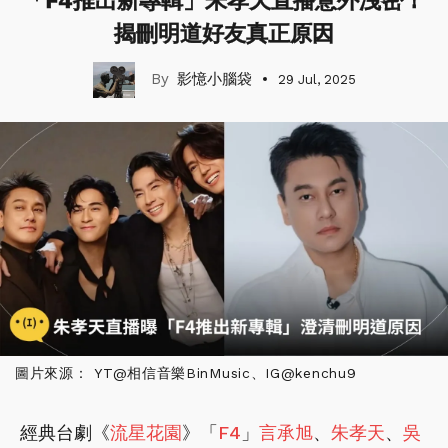
「F4推出新專輯」朱孝天直播意外洩密！
揭刪明道好友真正原因
影憶小腦袋
29 Jul, 2025
圖片來源： YT@相信音樂BinMusic、IG@kenchu9
經典台劇《
流星花園
》「
F4
」
言承旭
、
朱孝天
、
吳