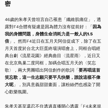
密
46歲的朱孝天曾坦言自己罹患「纖維肌痛症」，透
露對F4合體有疑慮是因為體力沒有從前好：「
因為
我的身體問題，身體生命消耗力是一般人的1.5
倍
」。然而F4近日在五月天阿信促成下，除了在五
月天首度於台北大巨蛋終場演唱會上，同框合唱經
典台劇《流星花園》經典曲目〈流星雨〉，近日又
在北京鳥巢二度同框，加碼合唱五月天的〈笑忘
歌〉，兩大男團唱出阿信創作的歌詞「
要再唱這首
笑忘歌，這一生志願只要平凡快樂，誰說這樣不偉
大呢
」，別具意義甜甜畫面，讓粉絲們也感染了開
心歡樂氛圍。
朱孝天甚至還忍不住透過直播開心透露「F4未來規