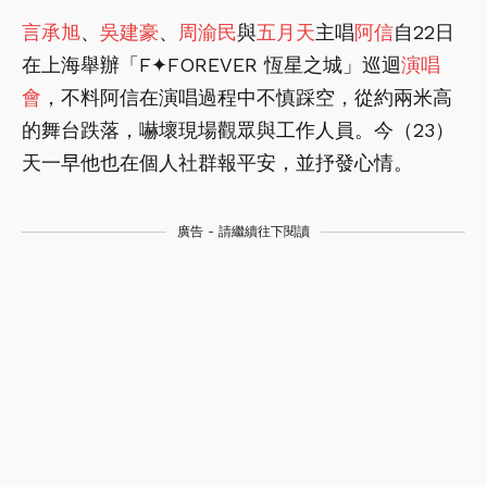
言承旭
、
吳建豪
、
周渝民
與
五月天
主唱
阿信
自22日
在上海舉辦「F✦FOREVER 恆星之城」巡迴
演唱
會
，不料阿信在演唱過程中不慎踩空，從約兩米高
的舞台跌落，嚇壞現場觀眾與工作人員。今（23）
天一早他也在個人社群報平安，並抒發心情。
廣告 - 請繼續往下閱讀