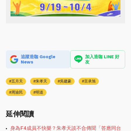
追蹤造咖 Google
加入造咖 LINE 好
News
友
五月天
朱孝天
吳建豪
言承旭
周渝民
明道
延伸閱讀
身為F4成員不快樂？朱孝天談不合傳聞「答應同台