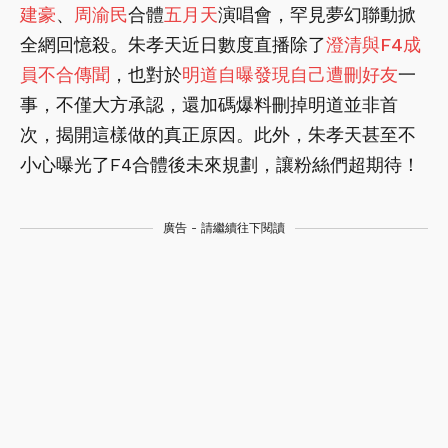
建豪
、
周渝民
合體
五月天
演唱會，罕見夢幻聯動掀
全網回憶殺。朱孝天近日數度直播除了
澄清與F4成
員不合傳聞
，也對於
明道自曝發現自己遭刪好友
一
事，不僅大方承認，還加碼爆料刪掉明道並非首
次，揭開這樣做的真正原因。此外，朱孝天甚至不
小心曝光了F4合體後未來規劃，讓粉絲們超期待！
廣告 - 請繼續往下閱讀