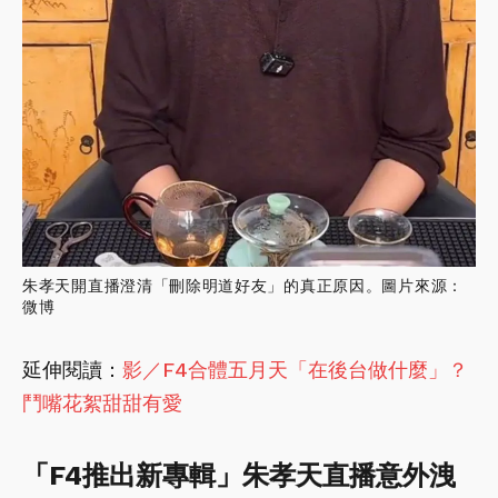
朱孝天開直播澄清「刪除明道好友」的真正原因。圖片來源：
微博
延伸閱讀：
影／F4合體五月天「在後台做什麼」？
鬥嘴花絮甜甜有愛
「F4推出新專輯」朱孝天直播意外洩