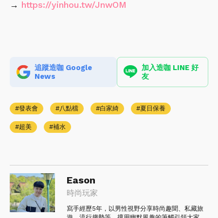
→
https://yinhou.tw/JnwOM
追蹤造咖 Google
加入造咖 LINE 好
News
友
發表會
八點檔
白家綺
夏日保養
超美
補水
Eason
時尚玩家
寫手經歷5年，以男性視野分享時尚趣聞、私藏旅
遊、流行趨勢等，擅用幽默風趣的筆觸引領大家，