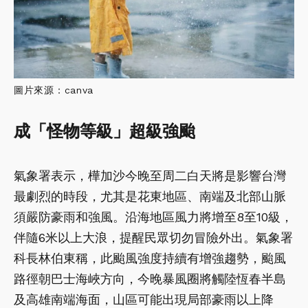
圖片來源：canva
成「怪物等級」超級強颱
氣象署表示，樺加沙今晚至周二白天將是影響台灣
最劇烈的時段，尤其是花東地區、南端及北部山脈
須嚴防豪雨和強風。沿海地區風力將增至8至10級，
伴隨6米以上大浪，提醒民眾切勿冒險外出。氣象署
科長林伯東稱，此颱風強度持續有增強趨勢，颱風
路徑朝巴士海峽方向，今晚暴風圈將觸陸恆春半島
及高雄南端海面，山區可能出現局部豪雨以上降