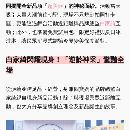
同揭開全新品項「
超美飲
」的神秘面紗。
活動當天
吸引大量人潮前往朝聖，現場不只規劃拍照打卡
區，更能透過舞台活動近距離與品牌總監
白家綺
互
動；此外，也準備免費試用包、限定好禮與夏日冰
淇淋，讓民眾沉浸式體驗今夏變美保養派對。
白家綺閃耀現身！「逆齡神采」驚豔全
場
從演藝圈跨足品牌經營，身兼四寶媽的品牌總監白
家綺親自現身新品活動！除了與現場民眾近距離互
動，也大方分享品牌創立理念及新品誕生的故事。