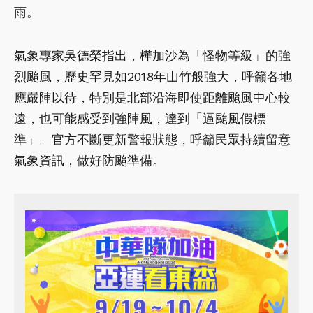
雨。
氣象專家吳德榮指出，樺加沙為「怪物等級」的強
烈颱風，歷史罕見如2018年山竹般強大，呼籲各地
應嚴陣以待，特別是北部沿海即使距離颱風中心較
遠，也可能感受到強陣風，達到「逼颱風假標
準」。官方不斷更新警報狀態，呼籲民眾持續留意
氣象資訊，做好防颱準備。