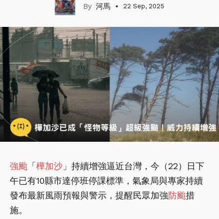
河馬
22 Sep, 2025
強颱
「
樺加沙
」持續增強逼近台灣，今（22）日下
午已有10縣市達停班停課標準，氣象局與專家持續
發布最新風雨預報與警示，提醒民眾加強
防颱
措
施。