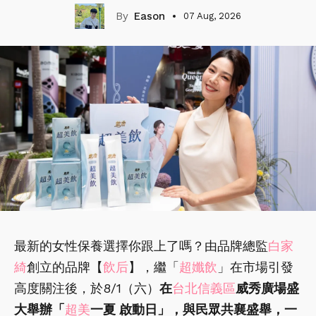
Eason
07 Aug, 2026
最新的女性保養選擇你跟上了嗎？由品牌總監
白家
綺
創立的品牌【
飲后
】，繼「
超孅飲
」在市場引發
高度關注後，於8/1（六）
在
台北信義區
威秀廣場盛
大舉辦「
超美
一夏 啟動日」，與民眾共襄盛舉，一