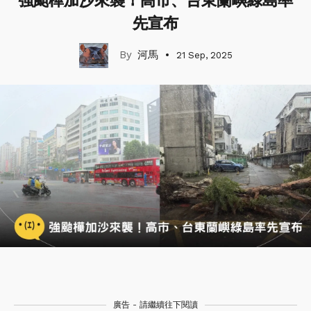
強颱樺加沙來襲！高市、台東蘭嶼綠島率
先宣布
河馬
21 Sep, 2025
廣告 - 請繼續往下閱讀