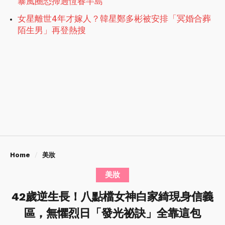
暴風圈恐掃過恆春半島
女星離世4年才嫁人？韓星鄭多彬被安排「冥婚合葬
陌生男」再登熱搜
Home
美妝
美妝
42歲逆生長！八點檔女神白家綺現身信義
區，無懼烈日「發光祕訣」全靠這包