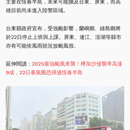
主要在恆春半島，未來可能擴及台東、屏東，而高
雄目前尚未進入陸警區域。
台東縣政府宣布，受強颱影響，蘭嶼鄉、綠島鄉將
於22日停止上班與上課。屏東、連江、澎湖等縣市
亦有可能依風雨狀況放颱風假。
延伸閱讀：
2025最強颱風來襲！樺加沙侵襲率高達
9成，22日暴風圈恐掃過恆春半島