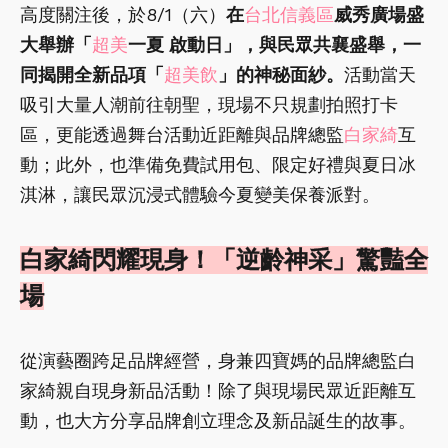
高度關注後，於8/1（六）
在
台北信義區
威秀廣場盛
大舉辦「
超美
一夏 啟動日」，與民眾共襄盛舉，一
同揭開全新品項「
超美飲
」的神秘面紗。
活動當天
吸引大量人潮前往朝聖，現場不只規劃拍照打卡
區，更能透過舞台活動近距離與品牌總監
白家綺
互
動；此外，也準備免費試用包、限定好禮與夏日冰
淇淋，讓民眾沉浸式體驗今夏變美保養派對。
白家綺閃耀現身！「逆齡神采」驚豔全
場
從演藝圈跨足品牌經營，身兼四寶媽的品牌總監白
家綺親自現身新品活動！除了與現場民眾近距離互
動，也大方分享品牌創立理念及新品誕生的故事。