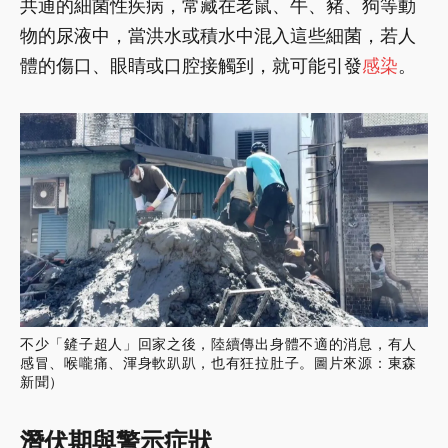
共通的細菌性疾病，常藏在老鼠、牛、豬、狗等動
物的尿液中，當洪水或積水中混入這些細菌，若人
體的傷口、眼睛或口腔接觸到，就可能引發
感染
。
不少「鏟子超人」回家之後，陸續傳出身體不適的消息，有人
感冒、喉嚨痛、渾身軟趴趴，也有狂拉肚子。圖片來源：東森
新聞）
潛伏期與警示症狀