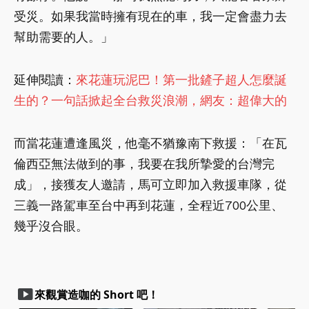
受災。如果我當時擁有現在的車，我一定會盡力去
幫助需要的人。」
延伸閱讀：
來花蓮玩泥巴！第一批鏟子超人怎麼誕
生的？一句話掀起全台救災浪潮，網友：超偉大的
而當花蓮遭逢風災，他毫不猶豫南下救援：「在瓦
倫西亞無法做到的事，我要在我所摯愛的台灣完
成」，接獲友人邀請，馬可立即加入救援車隊，從
三義一路駕車至台中再到花蓮，全程近700公里、
幾乎沒合眼。
smart_display
來觀賞造咖的 Short 吧！