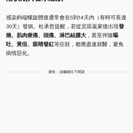
感染鉤端螺旋體後通常會在5到14天內（有時可長達
30天）發病。杜承哲提醒，若從災區返家後出現
發
燒、肌肉痠痛、頭痛、淋巴結腫大
，甚至伴隨
嘔
吐、黃疸、眼睛發紅
等症狀，都應盡速就醫，避免
病情惡化。
廣告 - 請繼續往下閱讀