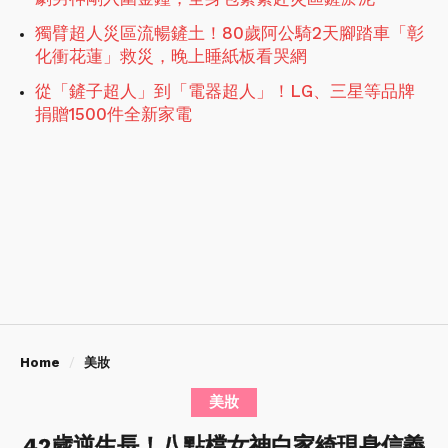
獨臂超人災區流暢鏟土！80歲阿公騎2天腳踏車「彰
化衝花蓮」救災，晚上睡紙板看哭網
從「鏟子超人」到「電器超人」！LG、三星等品牌
捐贈1500件全新家電
Home
美妝
美妝
42歲逆生長！八點檔女神白家綺現身信義