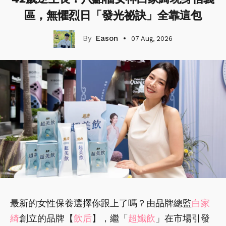
區，無懼烈日「發光祕訣」全靠這包
Eason
07 Aug, 2026
最新的女性保養選擇你跟上了嗎？由品牌總監
白家
綺
創立的品牌【
飲后
】，繼「
超孅飲
」在市場引發