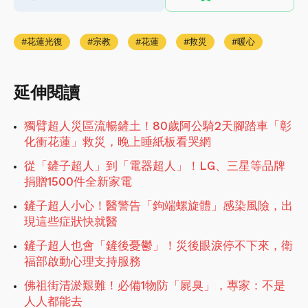
花蓮光復
宗教
花蓮
救災
暖心
延伸閱讀
獨臂超人災區流暢鏟土！80歲阿公騎2天腳踏車「彰
化衝花蓮」救災，晚上睡紙板看哭網
從「鏟子超人」到「電器超人」！LG、三星等品牌
捐贈1500件全新家電
鏟子超人小心！醫警告「鉤端螺旋體」感染風險，出
現這些症狀快就醫
鏟子超人也會「鏟後憂鬱」！災後眼淚停不下來，衛
福部啟動心理支持服務
佛祖街清淤艱難！必備1物防「屍臭」，專家：不是
人人都能去