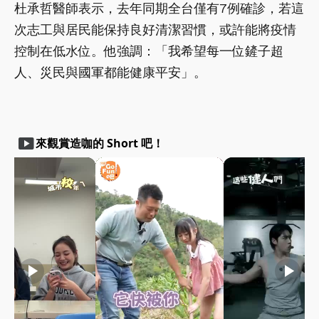
杜承哲醫師表示，去年同期全台僅有7例確診，若這
次志工與居民能保持良好清潔習慣，或許能將疫情
控制在低水位。他強調：「我希望每一位鏟子超
人、災民與國軍都能健康平安」。
smart_display
來觀賞造咖的 Short 吧！
play_arrow
play_arrow
play_arrow