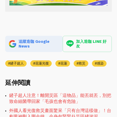
追蹤造咖 Google
加入造咖 LINE 好
News
友
鏟子超人
花蓮光復
花蓮
救災
感染
延伸閱讀
鏟子超人注意！離開災區「這物品」能丟就丟，別把
致命細菌帶回家「毛孩也會有危險」
外國人看光復救災畫面驚呆「只有台灣這樣做」！台
劇男神剛入圍金鐘，全身包緊緊赴災區鏟淤泥