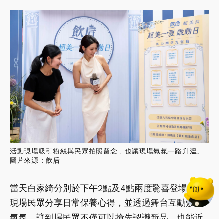
活動現場吸引粉絲與民眾拍照留念，也讓現場氣氛一路升溫。
圖片來源：飲后
當天白家綺分別於下午2點及4點兩度驚喜登場，與
現場民眾分享日常保養心得，並透過舞台互動炒熱
氣氛，讓到場民眾不僅可以搶先認識新品，也能近