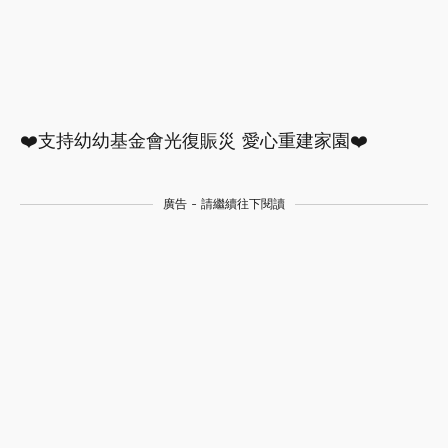
❤️支持幼幼基金會光復賑災 愛心重建家園❤️
廣告 - 請繼續往下閱讀