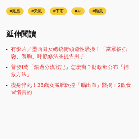
鳳凰
天氣
下雨
AI
颱風
延伸閱讀
有影片／墨西哥女總統街頭遭性騷擾！「當眾被強
吻、襲胸」呼籲修法並提告男子
普發1萬「錯過分流登記」怎麼辦？財政部公布「補
救方法」
瘦身猝死！28歲女減肥飲控「腦出血」醫揭：2飲食
習慣害的