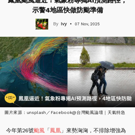
鳳凰颱風逼近！氣象粉專揭AI預測路徑，
示警4地區快做防颱準備
Ivy
07 Nov, 2025
圖片來源：unsplash／Facebook@台灣颱風論壇｜天氣特急
今年第26號
颱風
「
鳳凰
」來勢洶洶，不排除增強為