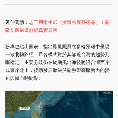
延伸閱讀：
志工用衛生紙「擦壞特展藝術品」！基
隆文觀局道歉揭真實原因
粉專也貼出圖表，指出鳳凰颱風在多輪預報中呈現
一致北轉路徑，且各模式對於其靠近台灣的趨勢判
斷穩定，主要分歧仍在於颱風出海後將沿台灣西岸
或東岸北上，後續發展取決於副熱帶高壓勢力的變
化與轉向時間點。