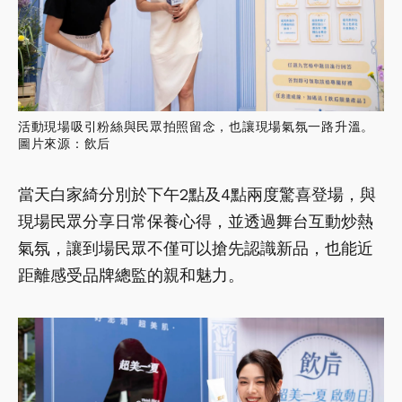
活動現場吸引粉絲與民眾拍照留念，也讓現場氣氛一路升溫。
圖片來源：飲后
當天白家綺分別於下午2點及4點兩度驚喜登場，與
現場民眾分享日常保養心得，並透過舞台互動炒熱
氣氛，讓到場民眾不僅可以搶先認識新品，也能近
距離感受品牌總監的親和魅力。