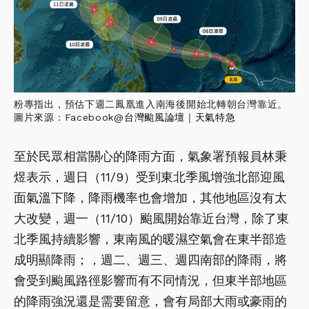
粉專指出，預估下週二鳳凰進入南海後開始北轉朝台灣靠近。
圖片來源：Facebook@
台灣颱風論壇｜天氣特急
至於民眾相當關心的降雨方面，氣象署預報員林秉
煜表示，週日（11/9）受到東北季風增強北部迎風
面氣溫下降，降雨機率也會增加，其他地區沒有太
大改變，週一（11/10）颱風開始靠近台灣，除了東
北季風持續影響，東南風的暖濕空氣會在東半部造
成明顯降雨；，週二、週三、週四南部的降雨，將
會受到颱風路徑影響而有不同情況，但東半部地區
的降雨強況還是需要留意，會有局部大雨或豪雨的