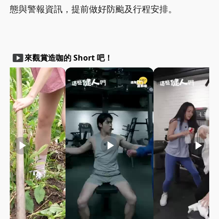
態與警報資訊，提前做好防颱及行程安排。
smart_display
來觀賞造咖的 Short 吧！
play_arrow
play_arrow
play_arrow