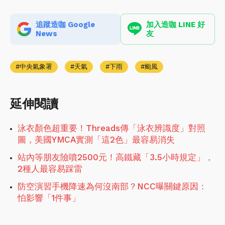
追蹤造咖 Google
加入造咖 LINE 好
News
友
中央氣象署
天氣
下雨
颱風
延伸閱讀
泳衣顏色超重要！Threads傳「泳衣辨識度」對照
圖，美國YMCA實測「這2色」最容易消失
站內等朋友險噴2500元！高鐵藏「3.5小時規定」，
2種人最容易踩雷
防空演習手機降速為何沒南部？NCC曝關鍵原因：
怕影響「1件事」