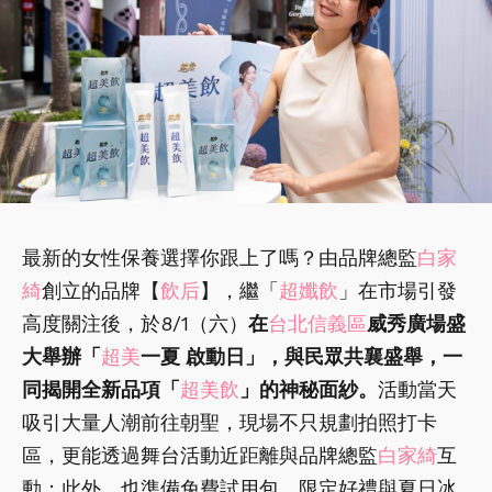
最新的女性保養選擇你跟上了嗎？由品牌總監
白家
綺
創立的品牌【
飲后
】，繼「
超孅飲
」在市場引發
高度關注後，於8/1（六）
在
台北信義區
威秀廣場盛
大舉辦「
超美
一夏 啟動日」，與民眾共襄盛舉，一
同揭開全新品項「
超美飲
」的神秘面紗。
活動當天
吸引大量人潮前往朝聖，現場不只規劃拍照打卡
區，更能透過舞台活動近距離與品牌總監
白家綺
互
動；此外，也準備免費試用包、限定好禮與夏日冰