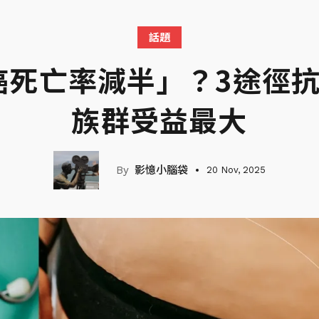
話題
癌死亡率減半」？3途徑抗
族群受益最大
影憶小腦袋
20 Nov, 2025