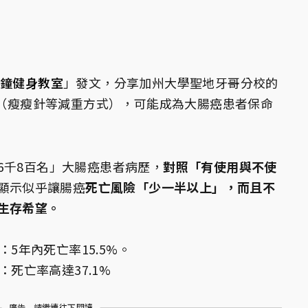
分鐘健身教室
」發文，分享加州大學聖地牙哥分校的
物（瘦瘦針等減重方式），可能成為大腸癌患者保命
6千8百名」大腸癌患者病歷，
對照「有使用與不使
顯示似乎讓腸癌
死亡風險「少一半以上」，而且不
生存希望。
：5年內死亡率15.5%。
：死亡率高達37.1%
廣告 - 請繼續往下閱讀