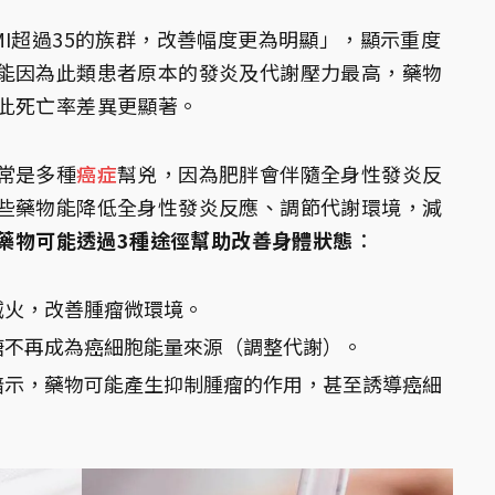
I超過35的族群，改善幅度更為明顯」，顯示重度
能因為此類患者原本的發炎及代謝壓力最高，藥物
此死亡率差異更顯著。
常是多種
癌症
幫兇，因為肥胖會伴隨全身性發炎反
些藥物能降低全身性發炎反應、調節代謝環境，減
-1藥物可能透過3種途徑幫助改善身體狀態
：
滅火，改善腫瘤微環境。
糖不再成為癌細胞能量來源（調整代謝）。
暗示，藥物可能產生抑制腫瘤的作用，甚至誘導癌細