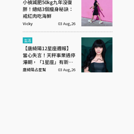
小禎減肥50kg九年沒復
胖！總結3個瘦身秘訣：
戒紅肉吃海鮮
Vicky
03 Aug,26
生活
【唐綺陽12星座週報】
當心失言！天秤事業遇停
滯期，「1星座」有新戀
情
唐綺陽占星幫
03 Aug,26