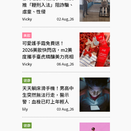
推「鞭刑入法」阻詐騙、
虐童、性侵
Vicky
02 Aug,26
美妝
可愛護手霜免費送！
2026美妝快閃店，m2美
度攜手臺虎精釀美力亮相
Vicky
06 Aug,26
健康
天天躺床滑手機！男高中
生突然無法行走，醫示
警：血栓已盯上年輕人
lily
03 Aug,26
健康