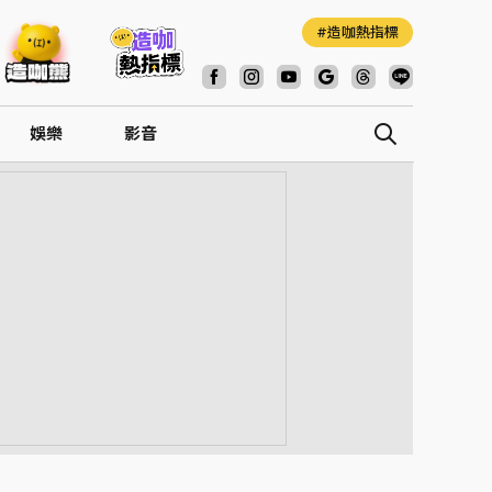
造咖熱指標
娛樂
影音