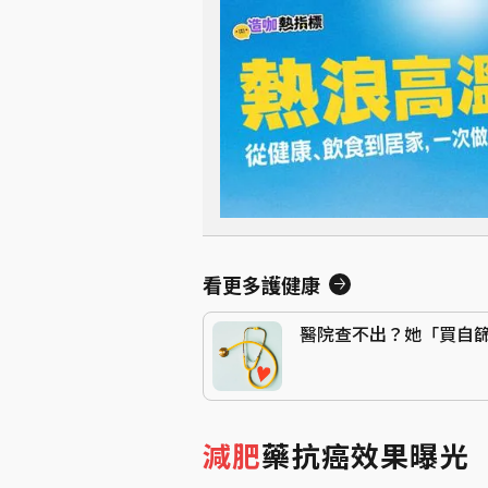
看更多護健康
醫院查不出？她「買自
減肥
藥抗癌效果曝光