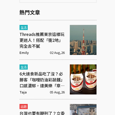
熱門文章
生活
Threads推薦東京這樣玩
更迷人！搭配「衝2地」
完全去不膩
Emily
02 Aug,26
生活
6大速食新品吃了沒？必
勝客「咖哩奶油彩蔬麵」
口感濃郁，達美樂「章魚
燒披薩」社群新寵
Taja
05 Aug,26
話題
台灣也要有鞭刑了？立委