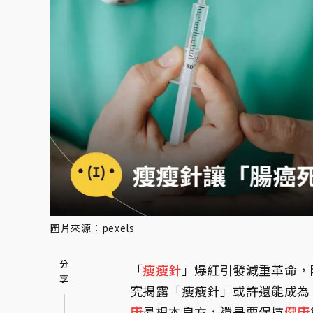
圖片來源：pexels
「
瘦瘦針
」爆紅引發減重革命，
究揭露「瘦瘦針」或許還能成為
康
最根本良方，還是要保持
健康