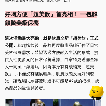
白家綺現場分享保養祕訣。圖片來源：飲后
好喝方便「超美飲」首亮相！ 一包解
鎖醫美級保養
這次活動最大亮點，就是飲后全新「超美飲」正式
公開。
繼超孅飲後，品牌再度將產品線延伸至日常
美容保養需求，希望透過方便融入生活的形式，提
供女性更多元的日常保養選擇。白家綺更透漏全家
人一同至上海遊玩，因為本身有持續補充「超美
飲」，不僅沒有曬痕曬黑，肌膚狀態反而好到發
光，讓現場民眾都驚呼這不可能是42歲的模樣，成
為產品的最佳見證者。