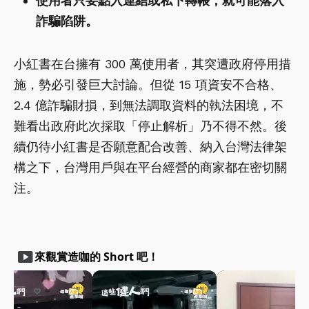
使用者只要點入連結或私下轉帳，就可能落入
詐騙陷阱。
小紅書在台擁有 300 萬使用者，其突遭政府停用措
施，勢必引發巨大討論。但從 15 項資安不合格、
2.4 億詐騙財損，到無法調取資料的執法困境，不
難看出政府此次採取「停止解析」乃不得不然。後
續仍待小紅書是否願意配合改善、納入台灣法律架
構之下，台灣用戶與在平台經營的商家都在密切關
注。
smart_display
來觀賞造咖的 Short 吧！