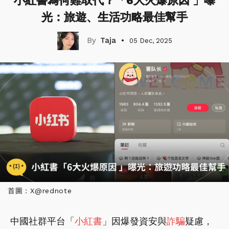
小紅書為何難取代？「6大火爆原因 」曝
光：旅遊、生活功略最佳幫手
Taja
05 Dec, 2025
首圖：X@rednote
中國社群平台「
小紅書
」因爆發資安與
詐騙
疑慮，