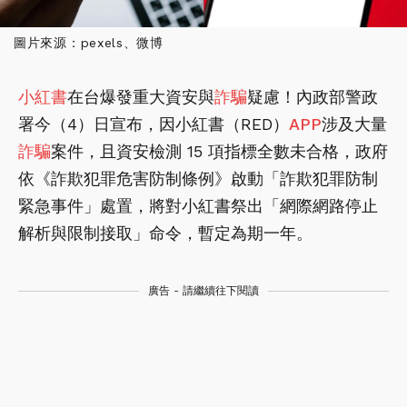
圖片來源：pexels、微博
小紅書
在台爆發重大資安與
詐騙
疑慮！內政部警政
署今（4）日宣布，因小紅書（RED）
APP
涉及大量
詐騙
案件，且資安檢測 15 項指標全數未合格，政府
依《詐欺犯罪危害防制條例》啟動「詐欺犯罪防制
緊急事件」處置，將對小紅書祭出「網際網路停止
解析與限制接取」命令，暫定為期一年。
廣告 - 請繼續往下閱讀