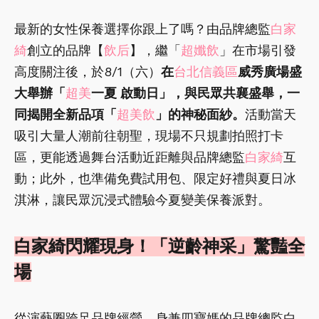
最新的女性保養選擇你跟上了嗎？由品牌總監
白家
綺
創立的品牌【
飲后
】，繼「
超孅飲
」在市場引發
高度關注後，於8/1（六）
在
台北信義區
威秀廣場盛
大舉辦「
超美
一夏 啟動日」，與民眾共襄盛舉，一
同揭開全新品項「
超美飲
」的神秘面紗。
活動當天
吸引大量人潮前往朝聖，現場不只規劃拍照打卡
區，更能透過舞台活動近距離與品牌總監
白家綺
互
動；此外，也準備免費試用包、限定好禮與夏日冰
淇淋，讓民眾沉浸式體驗今夏變美保養派對。
白家綺閃耀現身！「逆齡神采」驚豔全
場
從演藝圈跨足品牌經營，身兼四寶媽的品牌總監白