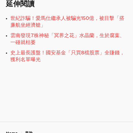
延伸閱讀
世紀詐騙！愛馬仕繼承人被騙光150億，被目擊「搭
廉航坐經濟艙」
雲南發現7株神秘「冥界之花」水晶蘭，生於腐葉、
一碰就枯萎
史上最長護盤！國安基金「只買8檔股票」全賺錢，
獲利名單曝光