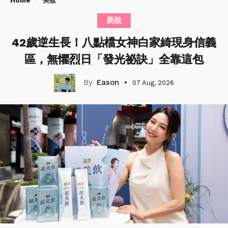
Home
美妝
美妝
42歲逆生長！八點檔女神白家綺現身信義
區，無懼烈日「發光祕訣」全靠這包
Eason
07 Aug, 2026