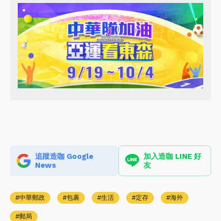
追蹤造咖 Google
加入造咖 LINE 好
News
友
中華郵政
包裹
生活
定存
海外
郵局