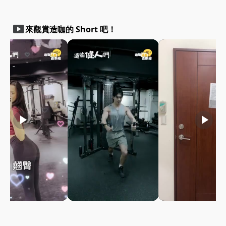
smart_display
來觀賞造咖的 Short 吧！
play_arrow
play_arrow
play_arrow