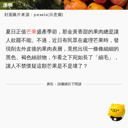
封面圖片來源 : pexels(示意圖)
夏日正值
芒果
盛產季節，那金黃香甜的果肉總是讓
人欲罷不能。不過，近日有民眾在處理芒果時，發
現削去外皮後的果肉表層，竟然出現一條條細細的
黑色、褐色絲狀物，乍看之下宛如長了「細毛」，
讓人不禁懷疑這顆芒果是不是壞了？
廣告 - 請繼續往下閱讀