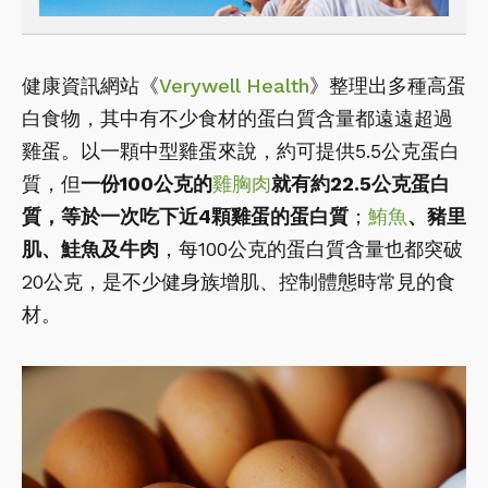
健康資訊網站《
Verywell Health
》整理出多種高蛋
白食物，其中有不少食材的蛋白質含量都遠遠超過
雞蛋。以一顆中型雞蛋來說，約可提供5.5公克蛋白
質，但
一份100公克的
雞胸肉
就有約22.5公克蛋白
質，等於一次吃下近4顆雞蛋的蛋白質
；
鮪魚
、豬里
肌、鮭魚及牛肉
，每100公克的蛋白質含量也都突破
20公克，是不少健身族增肌、控制體態時常見的食
材。