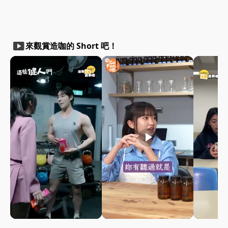
smart_display
來觀賞造咖的 Short 吧！
play_arrow
play_arrow