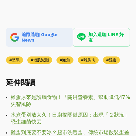
追蹤造咖 Google
加入造咖 LINE 好
News
友
堅果
增肌減脂
鮪魚
雞胸肉
雞蛋
延伸閱讀
雞蛋原來是護腦食物！「關鍵營養素」幫助降低47%
失智風險
水煮蛋別放太久！日廚揭關鍵原因：出現「２狀況」
恐生細菌快丟
雞蛋到底要不要冰？超市洗選蛋、傳統市場散裝蛋差