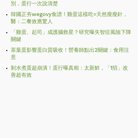
別，蛋行一次說清楚
韓國正夯wegovy食譜！雞蛋這樣吃=天然瘦瘦針，
醫：二餐效應驚人
「雞蛋、起司」成護腦救星？研究曝失智症風險下降
關鍵
茶葉蛋影響蛋白質吸收！營養師點出2關鍵：食用注
意
剝水煮蛋超崩潰！蛋行曝真相：太新鮮，「1招」改
善超有效