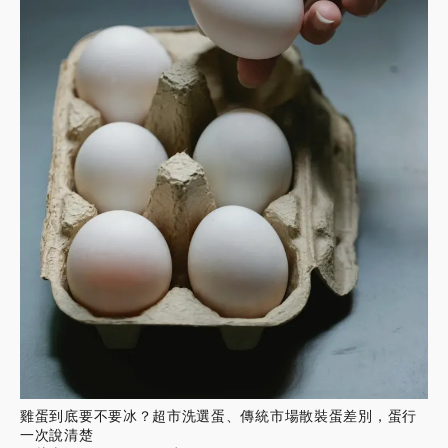
雞蛋到底要不要冰？超市洗選蛋、傳統市場散裝蛋差別，蛋行
一次說清楚