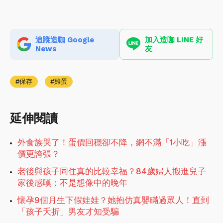
追蹤造咖 Google
加入造咖 LINE 好
News
友
保存
雞蛋
延伸閱讀
外食族哭了！蛋價回穩卻不降，網不滿「1小吃」漲
價更誇張？
老後與孩子同住真的比較幸福？84歲婦人搬進兒子
家後感嘆：不是想像中的晚年
懷孕9個月生下假娃娃？她抱仿真嬰瞞過眾人！直到
「孩子夭折」男友才知受騙