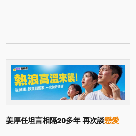
姜厚任坦言相隔20多年 再次談
戀愛