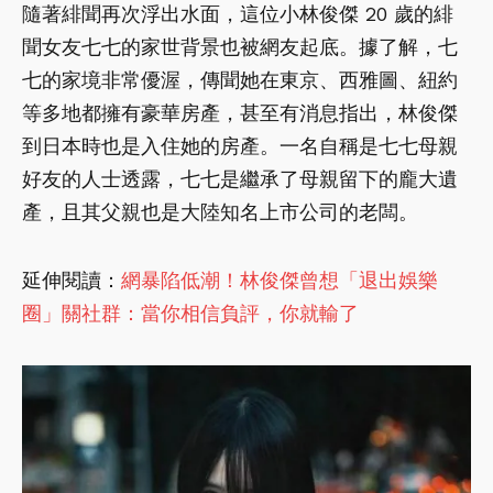
隨著緋聞再次浮出水面，這位小林俊傑 20 歲的緋
聞女友七七的家世背景也被網友起底。據了解，七
七的家境非常優渥，傳聞她在東京、西雅圖、紐約
等多地都擁有豪華房產，甚至有消息指出，林俊傑
到日本時也是入住她的房產。一名自稱是七七母親
好友的人士透露，七七是繼承了母親留下的龐大遺
產，且其父親也是大陸知名上市公司的老闆。
延伸閱讀：
網暴陷低潮！林俊傑曾想「退出娛樂
圈」關社群：當你相信負評，你就輸了