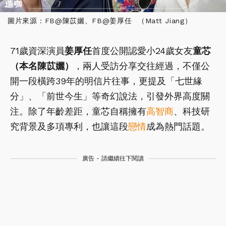
圖片來源：FB@陳苡孋、FB@姜厚任 （Matt Jiang）
71歲資深演員
姜厚任
首度公開認愛小24歲女友
童芯
（本名陳苡孋）
，兩人受訪分享交往經過，不僅公
開一段橫跨39年的明信片往事，更提及「七世緣
分」、「前世今生」等奇幻說法，引發外界高度關
注。除了年齡差距，童芯自稱擁有
高智商
、科技研
究背景及多項專利，也讓這段
戀情
成為熱門話題。
廣告 - 請繼續往下閱讀