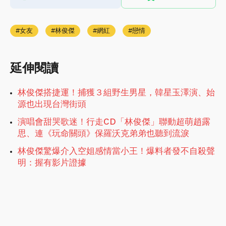
女友
林俊傑
網紅
戀情
延伸閱讀
林俊傑搭捷運！捕獲３組野生男星，韓星玉澤演、始
源也出現台灣街頭
演唱會甜哭歌迷！行走CD「林俊傑」聯動超萌趙露
思、連《玩命關頭》保羅沃克弟弟也聽到流淚
林俊傑驚爆介入空姐感情當小王！爆料者發不自殺聲
明：握有影片證據