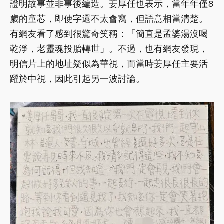
證明故事並非事後編造。姜厚任也表示，當年年僅8
歲的童芯，即使字還不太會寫，但語意相當清楚。
有網友看了感到很驚奇笑稱：「簡直是孟婆湯沒喝
乾淨，老靈魂投胎轉世」。不過，也有網友發現，
明信片上的地址疑似為華視，而當時姜厚任主要活
躍於中視，因此引起另一波討論。