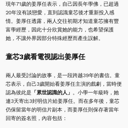
現年71歲的姜厚任表示，自己因長年學佛，已超過
20年沒有談戀愛，直到認識童芯後才重新投入感
情。姜厚任透露，兩人交往初期才知道童芯擁有豐
富學經歷，因此十分欣賞她的能力，也希望保護
她，不讓外界因部分特殊經歷而產生誤解。
童芯
3歲看電視認出姜厚任
兩人最受討論的故事，是一段跨越39年的書信。童
芯表示，自己3歲開始看姜厚任主演的戲劇，當時便
認為彼此是
「累世認識的人」
。小學一年級時，她
連3天寄出3封明信片給姜厚任。而在多年後，童芯
仍保留當年的明信片副本，而姜厚任則保存著當年
回寄的簽名照，內容包括：