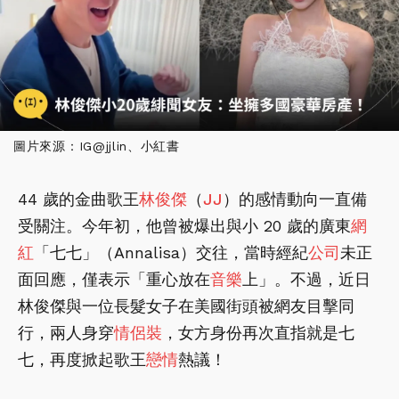
圖片來源：IG@jjlin、小紅書
44 歲的金曲歌王
林俊傑
（
JJ
）的感情動向一直備
受關注。今年初，他曾被爆出與小 20 歲的廣東
網
紅
「七七」（Annalisa）交往，當時經紀
公司
未正
面回應，僅表示「重心放在
音樂
上」。不過，近日
林俊傑與一位長髮女子在美國街頭被網友目擊同
行，兩人身穿
情侶裝
，女方身份再次直指就是七
七，再度掀起歌王
戀情
熱議！