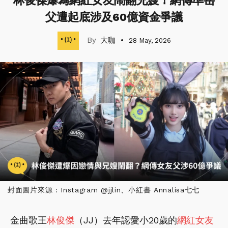
林俊傑爆為網紅女友鬧翻兄嫂！網傳準岳
父遭起底涉及60億資金爭議
大咖
28 May, 2026
封面圖片來源 : Instagram @jjlin、小紅書 Annalisa七七
金曲歌王
林俊傑
（JJ）去年認愛小20歲的
網紅
女友