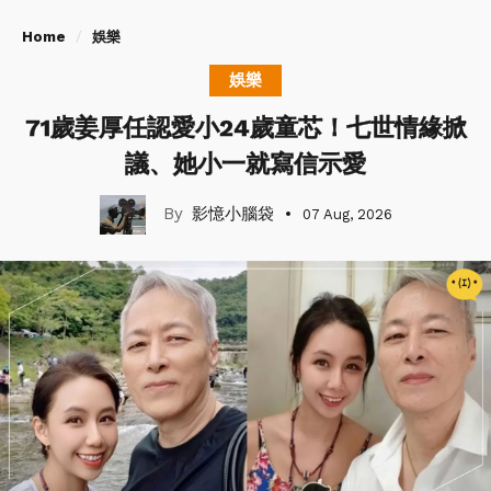
Home
娛樂
娛樂
71歲姜厚任認愛小24歲童芯！七世情緣掀
議、她小一就寫信示愛
影憶小腦袋
07 Aug, 2026