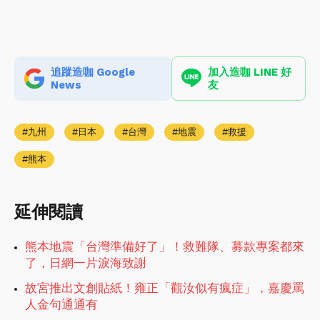
追蹤造咖 Google
加入造咖 LINE 好
News
友
九州
日本
台灣
地震
救援
熊本
延伸閱讀
熊本地震「台灣準備好了」！救難隊、募款專案都來
了，日網一片淚海致謝
故宮推出文創貼紙！雍正「觀汝似有瘋症」，嘉慶罵
人金句通通有