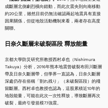
成斷層北側劇烈橫向錯動，而此次震央則向南移動
約20公里，雖然目前仍無法確認兩起地震具有直接
因果關係，但從地殼活動機制來看，兩者存在高度
關聯。
日奈久斷層未破裂區段 釋放能量
京都大學防災研究所教授西村卓也（Nishimura
Takuya）分析，2016年熊本地震曾破裂布田川斷層
帶及日奈久斷層帶，但學界一直認為，日奈久斷層
深處仍存在俗稱「割れ残り」（未破裂區段）的殘
留斷層。西村卓也教授也認為，這股累積近10年的
地殼能量，可能在此次一次性釋放，導致斷層再次
破裂，最終引發規模7.1強震。