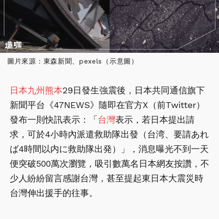
圖片來源：東森新聞、pexels（示意圖）
日本
九州
熊本
29日發生強震後，日本共同通信旗下
新聞平台《47NEWS》隨即在官方X（前Twitter）
發布一則快訊表示：「
台灣
表示，若日本提出請
求，可於4小時內派遣救助隊出發（台湾、要請あれ
ば4時間以内に救助隊出発）」，消息曝光不到一天
便突破500萬次瀏覽，吸引數萬名日本網友按讚，不
少人紛紛留言感謝台灣，甚至提起東日本大震災時
台灣伸出援手的往事。