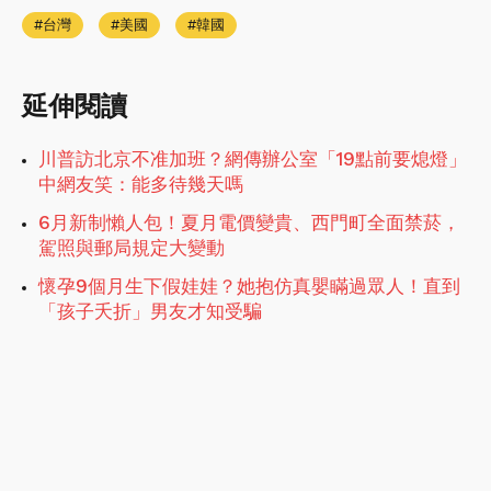
台灣
美國
韓國
延伸閱讀
川普訪北京不准加班？網傳辦公室「19點前要熄燈」
中網友笑：能多待幾天嗎
6月新制懶人包！夏月電價變貴、西門町全面禁菸，
駕照與郵局規定大變動
懷孕9個月生下假娃娃？她抱仿真嬰瞞過眾人！直到
「孩子夭折」男友才知受騙