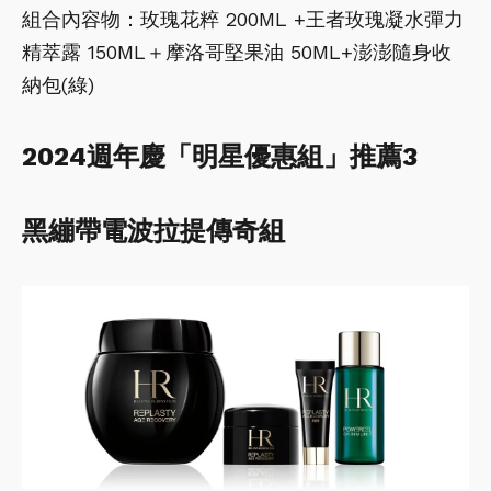
組合內容物：玫瑰花粹 200ML +王者玫瑰凝水彈力
精萃露 150ML＋摩洛哥堅果油 50ML+澎澎隨身收
納包(綠)
2024週年慶「明星優惠組」推薦3
黑繃帶電波拉提傳奇組