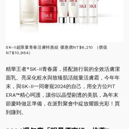
SK-II超限量青春活膚特惠組 優惠價NT$6,210 （價值
NT$10,964）
精華王者*SK-II青春露，搭配旅行裝的全效活膚潔
面乳、
亮采化粧水與致臻肌活能量活膚霜，
今年年
末，與SK-II一同奢寵2024的自己，用全方位PIT
ERA™精心呵護，讓你以晶瑩剔透的美肌，
為年末
節慶時做足準備，在派對聚會中綻放耀眼光彩！
買
到賺到。