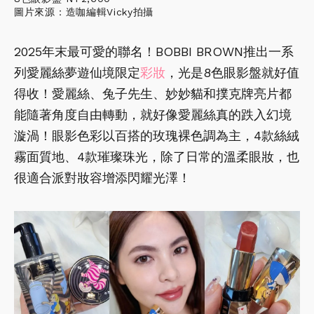
圖片來源：造咖編輯Vicky拍攝
2025年末最可愛的聯名！BOBBI BROWN推出一系
列愛麗絲夢遊仙境限定
彩妝
，光是8色眼影盤就好值
得收！愛麗絲、兔子先生、妙妙貓和撲克牌亮片都
能隨著角度自由轉動，就好像愛麗絲真的跌入幻境
漩渦！眼影色彩以百搭的玫瑰裸色調為主，4款絲絨
霧面質地、4款璀璨珠光，除了日常的溫柔眼妝，也
很適合派對妝容增添閃耀光澤！