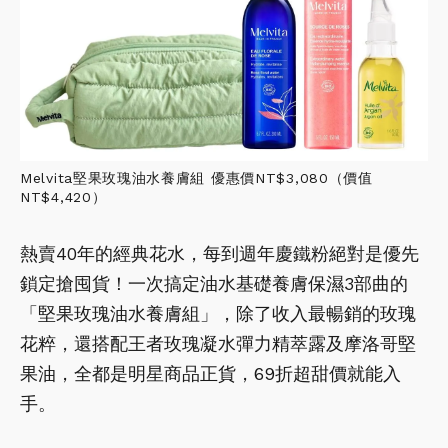
Melvita堅果玫瑰油水養膚組 優惠價NT$3,080（價值
NT$4,420）
熱賣40年的經典花水，每到週年慶鐵粉絕對是優先
鎖定搶囤貨！一次搞定油水基礎養膚保濕3部曲的
「堅果玫瑰油水養膚組」，除了收入最暢銷的玫瑰
花粹，還搭配王者玫瑰凝水彈力精萃露及摩洛哥堅
果油，全都是明星商品正貨，69折超甜價就能入
手。