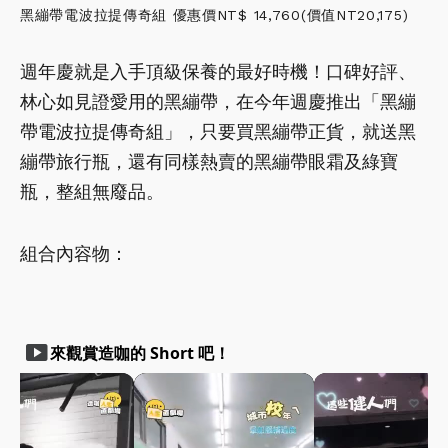
黑繃帶電波拉提傳奇組 優惠價NT$ 14,760(價值NT20,175)
週年慶就是入手頂級保養的最好時機！口碑好評、
林心如見證愛用的黑繃帶，在今年週慶推出「黑繃
帶電波拉提傳奇組」，只要買黑繃帶正貨，就送黑
繃帶旅行瓶，還有同樣熱賣的黑繃帶眼霜及綠寶
瓶，整組無廢品。
組合內容物：
smart_display
來觀賞造咖的 Short 吧！