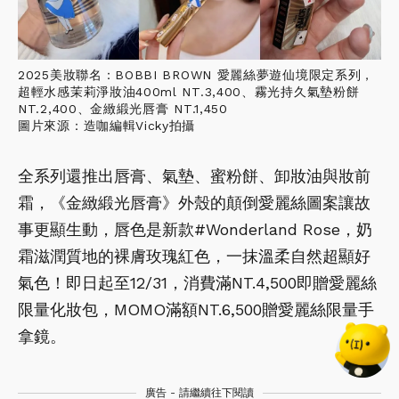
2025美妝聯名：BOBBI BROWN 愛麗絲夢遊仙境限定系列，
超輕水感茉莉淨妝油400ml NT.3,400、霧光持久氣墊粉餅
NT.2,400、金緻緞光唇膏 NT.1,450
圖片來源：造咖編輯Vicky拍攝
全系列還推出唇膏、氣墊、蜜粉餅、卸妝油與妝前
霜，《金緻緞光唇膏》外殼的顛倒愛麗絲圖案讓故
事更顯生動，唇色是新款#Wonderland Rose，奶
霜滋潤質地的裸膚玫瑰紅色，一抹溫柔自然超顯好
氣色！即日起至12/31，消費滿NT.4,500即贈愛麗絲
限量化妝包，MOMO滿額NT.6,500贈愛麗絲限量手
拿鏡。
廣告 - 請繼續往下閱讀