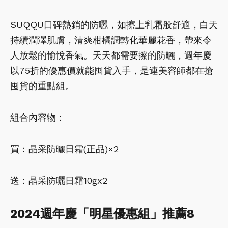
SUQQU口碑熱銷的防曬，如擦上乳霜般舒適，白天
持續潤澤肌膚，清爽柑橘調轉化華麗花香，帶來令
人放鬆的愉悅香氣。天天都需要擦的防曬，週年慶
以75折的優惠價就能囤貨入手，是連美容師都在搶
囤貨的重點組。
組合內容物：
買：晶采防曬日霜(正品)×2
送：晶采防曬日霜10gx2
2024週年慶「明星優惠組」推薦8