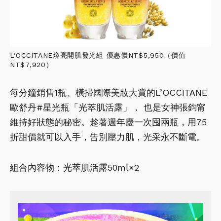
L’OCCITANE煥亮開肌發光組 優惠價NT$5,950（價值
NT$7,920）
每分鐘銷售1瓶、橫掃國際美妝大賞的L’OCCITANE
歐舒丹#星光瓶「光萃肌活露」， 也是女神張鈞甯
維持好狀態的秘密。趁著週年慶一次囤兩瓶，用75
折甜價就可以入手，告別壓力肌，光采永不斷電。
組合內容物：光萃肌活露50ml×2