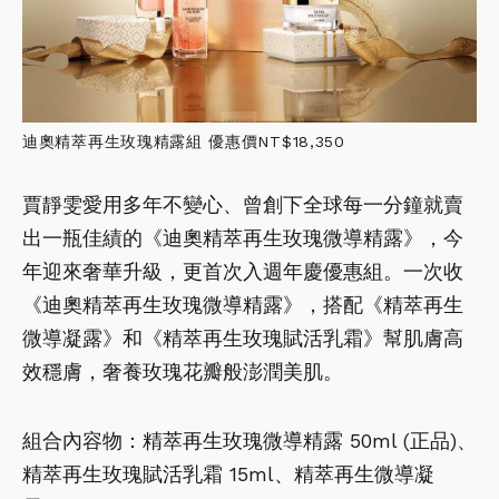
迪奧精萃再生玫瑰精露組 優惠價NT$18,350
賈靜雯愛用多年不變心、曾創下全球每一分鐘就賣
出一瓶佳績的《迪奧精萃再生玫瑰微導精露》，今
年迎來奢華升級，更首次入週年慶優惠組。一次收
《迪奧精萃再生玫瑰微導精露》，搭配《精萃再生
微導凝露》和《精萃再生玫瑰賦活乳霜》幫肌膚高
效穩膚，奢養玫瑰花瓣般澎潤美肌。
組合內容物：精萃再生玫瑰微導精露 50ml (正品)、
精萃再生玫瑰賦活乳霜 15ml、精萃再生微導凝