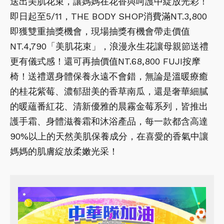
送出美肌花束，讓媽媽在花香與呵護中綻放光彩！
即日起至5/11，THE BODY SHOP消費滿NT.3,800
即獲雙重抽獎機會，現場抽獎有機會帶走價值
NT.4,790「美肌花束」，浪漫永生花讓母親節送禮
更有儀式感！還可再抽價值NT.68,800 FUJI按摩
椅！送禮選身體保養永遠不會錯，無論是溫暖療癒
的桂花紫莓、濃郁甜美的香草南瓜，還是奢華細膩
的暖蘊番紅花、清新優雅的晨霧金莓系列，皆推出
護手霜、身體滋養霜和沐浴產品，每一款都含高達
90%以上的天然美肌保養成分，在喜愛的香氣中讓
媽媽的肌膚綻放柔嫩光采！