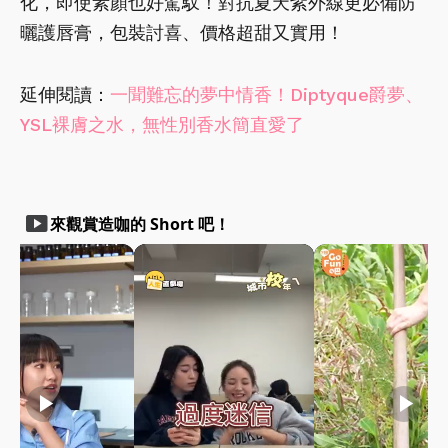
化，即使素顏也好駕馭！對抗夏天紫外線更必備防
曬護唇膏，包裝討喜、價格超甜又實用！
延伸閱讀：
一聞難忘的夢中情香！Diptyque爵夢、
YSL裸膚之水，無性別香水簡直愛了
smart_display
來觀賞造咖的 Short 吧！
play_arrow
play_arrow
play_arrow