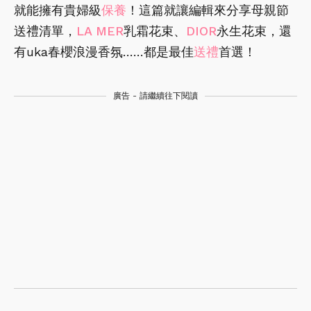
就能擁有貴婦級
保養
！這篇就讓編輯來分享母親節
送禮清單，
LA MER
乳霜花束、
DIOR
永生花束，還
有uka春櫻浪漫香氛……都是最佳
送禮
首選！
廣告 - 請繼續往下閱讀