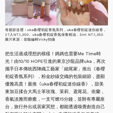
母親節送禮：uka春櫻初綻香氛系列，uka春櫻初綻迷你線香，
27入NT.1,300、uka春櫻初綻香氛保養精油，5ml NT.1,350
圖片來源：造咖編輯Vicky拍攝
把生活過成理想的模樣！媽媽也需要Me Time時
光！由10/10 HOPE引進的東京沙龍品牌uka，再次
攜手日本傳統西陣織工藝家「細尾家」推出《春櫻
初綻香氛系列》，粉金紗線交織的包裝細節，盡顯
優雅高貴！最推《uka春櫻初綻迷你線香》，甜美
東加豆揉合大馬士革玫瑰、茉莉、鳶尾花、依蘭，
香氣淡雅而療癒，一支可燃15分鐘，並附有專屬座
台，旅行外出或居家冥想，都能透過嗅覺創造自己