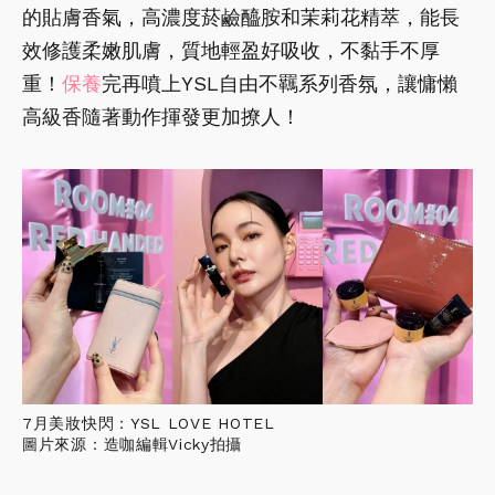
的貼膚香氣，高濃度菸鹼醯胺和茉莉花精萃，能長
效修護柔嫩肌膚，質地輕盈好吸收，不黏手不厚
重！
保養
完再噴上YSL自由不羈系列香氛，讓慵懶
高級香隨著動作揮發更加撩人！
7月美妝快閃：YSL LOVE HOTEL
圖片來源：造咖編輯Vicky拍攝