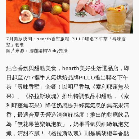
7月美妝快閃：hearth香墅旅程 PILLO聯名下午茶「尋味香
墅」套餐
圖片來源：造咖編輯Vicky拍攝
結合香氛與甜點美食，hearth美好生活選品店，即
日起至7/17攜手人氣烘焙品牌PILLO推出聯名下午
茶「尋味香墅」套餐！以明星香氛《索利耶蓬無花
果》、《格拉斯玫瑰》推出特調飲品和甜點，《索
利耶蓬無花果》降低奶感提升綠葉氣息的無花果清
香，最適合夏天營造清爽好感度！推出的對應飲品
為「無花果芭樂氣泡飲」，奶果香氣與細緻氣泡交
織，清甜不膩！《格拉斯玫瑰》則是黑胡椒辛香點