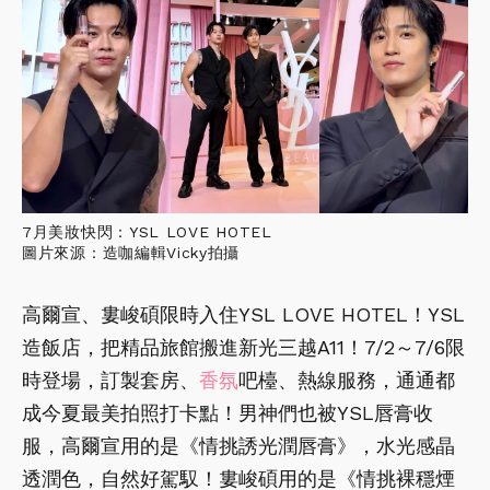
7月美妝快閃：YSL LOVE HOTEL
圖片來源：造咖編輯Vicky拍攝
高爾宣、婁峻碩限時入住YSL LOVE HOTEL！YSL
造飯店，把精品旅館搬進新光三越A11！7/2～7/6限
時登場，訂製套房、
香氛
吧檯、熱線服務，通通都
成今夏最美拍照打卡點！男神們也被YSL唇膏收
服，高爾宣用的是《情挑誘光潤唇膏》，水光感晶
透潤色，自然好駕馭！婁峻碩用的是《情挑裸穩煙