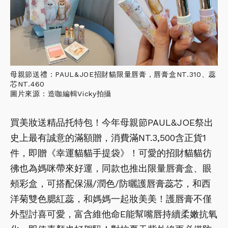
母親節送禮：PAUL&JOE招財貓限量唇膏，唇膏盒NT.310、蕊
芯NT.460
圖片來源：造咖編輯Vicky拍攝
買美妝送精品托特包！今年母親節PAUL&JOE祭出
史上最有誠意的滿額贈，消費滿NT.3,500含正貨1
件，即贈《幸運貓貓手提袋》！可愛的招財貓貓彷
彿也為媽咪帶來好運，同款也推出限量唇膏盒、眼
頰彩盒，可搭配保濕/潤色/防曬護唇膏蕊芯，和西
洋菊雙色腮紅蕊，和媽媽一起妝美美！護唇膏不僅
外型討喜可愛，富含維他命E能幫嘴唇持續柔嫩抗氧