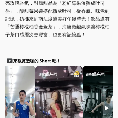
亮玫瑰香氣，對應甜品為「粉紅莓果溫熟成吐司
盤」，酸甜莓果醬搭配熟成吐司，從香氣、味覺到
記憶，彷彿來到南法度過美好午後時光！飲品還有
「芒通檸檬柚香金萱茶」，海鹽微鹹氣味讓檸檬柚
子茶口感層次更豐富、也更有記憶點！
smart_display
來觀賞造咖的 Short 吧！
play_arrow
play_arrow
play_arrow