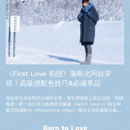
《First Love 初戀》滿島光同款穿
搭！高級感配色技巧&必備單品
相信各位走在時代尖端的女性，肯定都有跟上最近這波「初戀
風潮」吧？由日本人氣男星佐藤健（Satoh Takeru）與女神
級演員滿島光（Mitsushima Hikari）聯合主演的最新日劇
《Frist Love 初戀》，在 Netflix 甫上架就掀起網路狂潮，搭
配上知名歌手宇多田光（Utada Hikaru）90年代所推出的人
Born to Love
氣金曲〈First Love〉，讓人彷彿時光倒流，熟悉的旋律一