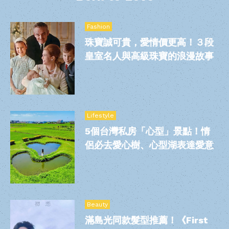
出，就瞬間回到美好的從前。
Fashion
珠寶誠可貴，愛情價更高！３段
皇室名人與高級珠寶的浪漫故事
Lifestyle
5個台灣私房「心型」景點！情
侶必去愛心樹、心型湖表達愛意
Beauty
滿島光同款髮型推薦！《First