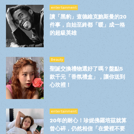
entertainment
讀「黑豹」查德維克鮑斯曼的20
件事，自始至終都「暖」成一格
的超級英雄
Beauty
聖誕交換禮物選好了嗎？盤點5
款千元「香氛禮盒」，讓你送到
心坎裡！
entertainment
20年的耐心！珍妮佛羅培茲就算
曾心碎，仍然相信「在愛裡不要