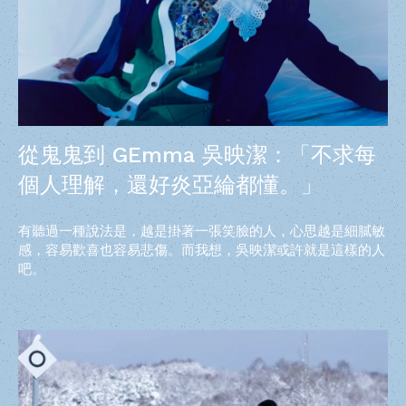
從鬼鬼到 GEmma 吳映潔：「不求每
個人理解，還好炎亞綸都懂。」
有聽過一種說法是，越是掛著一張笑臉的人，心思越是細膩敏
感，容易歡喜也容易悲傷。而我想，吳映潔或許就是這樣的人
吧。