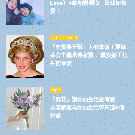
Love》4款初戀瀏海，日韓妞都
愛！
entertainment
「史賓賽王冠」大有來頭！夏綠
蒂公主繼承傳家寶， 黛安娜王妃
生前最愛
topic
「鮮花」讓妳的生活更有愛！一
朵花就能為妳的生活帶來這6個
好處