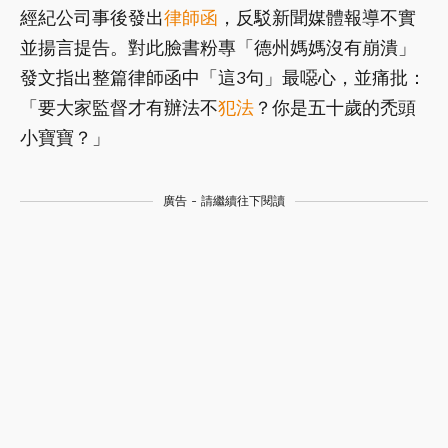
經紀公司事後發出
律師函
，反駁新聞媒體報導不實
並揚言提告。對此臉書粉專「德州媽媽沒有崩潰」
發文指出整篇律師函中「這3句」最噁心，並痛批：
「要大家監督才有辦法不
犯法
？你是五十歲的禿頭
小寶寶？」
廣告 - 請繼續往下閱讀