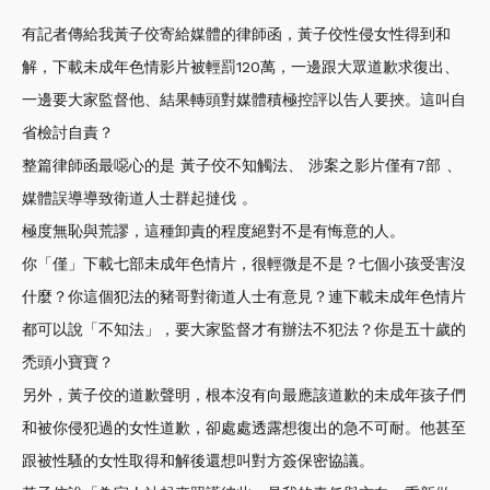
有記者傳給我黃子佼寄給媒體的律師函，黃子佼性侵女性得到和
解，下載未成年色情影片被輕罰120萬，一邊跟大眾道歉求復出、
一邊要大家監督他、結果轉頭對媒體積極控評以告人要挾。這叫自
省檢討自責？
整篇律師函最噁心的是 黃子佼不知觸法、 涉案之影片僅有7部 、
媒體誤導導致衛道人士群起撻伐 。
極度無恥與荒謬，這種卸責的程度絕對不是有悔意的人。
你「僅」下載七部未成年色情片，很輕微是不是？七個小孩受害沒
什麼？你這個犯法的豬哥對衛道人士有意見？連下載未成年色情片
都可以說「不知法」，要大家監督才有辦法不犯法？你是五十歲的
禿頭小寶寶？
另外，黃子佼的道歉聲明，根本沒有向最應該道歉的未成年孩子們
和被你侵犯過的女性道歉，卻處處透露想復出的急不可耐。他甚至
跟被性騷的女性取得和解後還想叫對方簽保密協議。