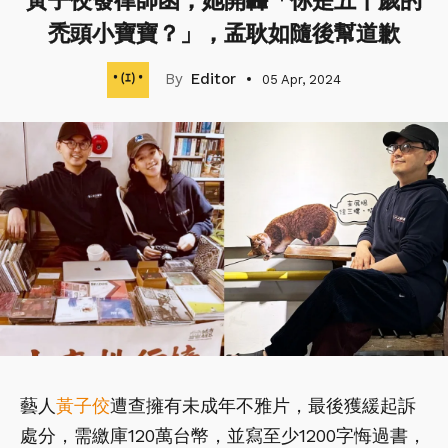
黃子佼發律師函，她開轟「你是五十歲的
禿頭小寶寶？」，孟耿如隨後幫道歉
Editor
05 Apr, 2024
藝人
黃子佼
遭查擁有未成年不雅片，最後獲緩起訴
處分，需繳庫120萬台幣，並寫至少1200字悔過書，