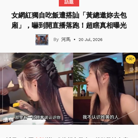
話題
女網紅獨自吃飯遭搭訕「黃總邀妳去包
廂」，嚇到開直播落跑！超瞎真相曝光
河馬
20 Jul, 2026