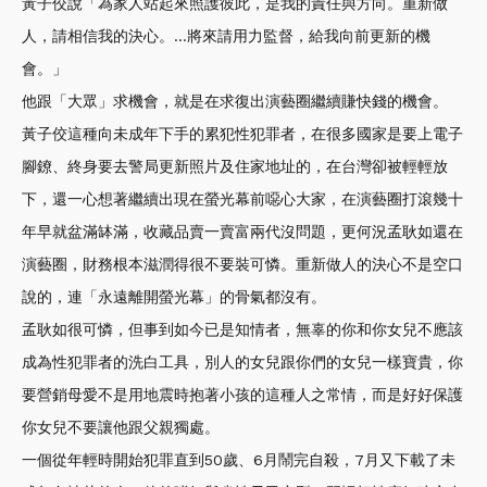
黃子佼說「為家人站起來照護彼此，是我的責任與方向。重新做
人，請相信我的決心。…將來請用力監督，給我向前更新的機
會。」
他跟「大眾」求機會，就是在求復出演藝圈繼續賺快錢的機會。
黃子佼這種向未成年下手的累犯性犯罪者，在很多國家是要上電子
腳鐐、終身要去警局更新照片及住家地址的，在台灣卻被輕輕放
下，還一心想著繼續出現在螢光幕前噁心大家，在演藝圈打滾幾十
年早就盆滿缽滿，收藏品賣一賣富兩代沒問題，更何況孟耿如還在
演藝圈，財務根本滋潤得很不要裝可憐。重新做人的決心不是空口
說的，連「永遠離開螢光幕」的骨氣都沒有。
孟耿如很可憐，但事到如今已是知情者，無辜的你和你女兒不應該
成為性犯罪者的洗白工具，別人的女兒跟你們的女兒一樣寶貴，你
要營銷母愛不是用地震時抱著小孩的這種人之常情，而是好好保護
你女兒不要讓他跟父親獨處。
一個從年輕時開始犯罪直到50歲、6月鬧完自殺，7月又下載了未