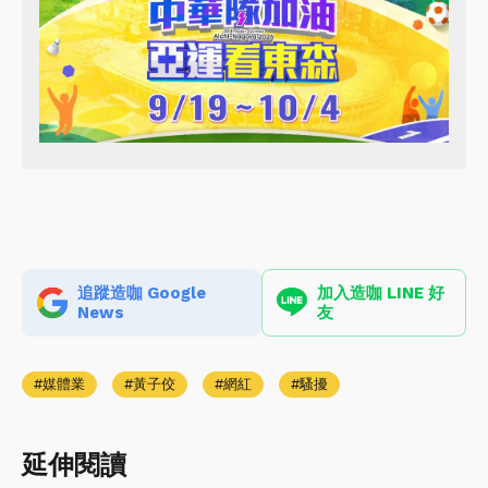
追蹤造咖 Google
加入造咖 LINE 好
News
友
媒體業
黃子佼
網紅
騷擾
延伸閱讀