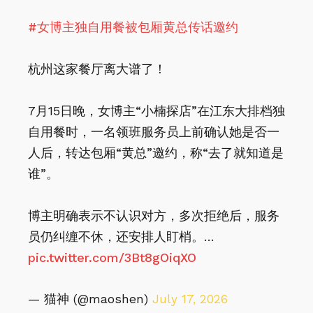
#女博主独自用餐被包厢黄总传话邀约
杭州这家餐厅离大谱了！
7月15日晚，女博主“小楠探店”在江东大排档独
自用餐时，一名领班服务员上前确认她是否一
人后，转达包厢“黄总”邀约，称“去了就知道是
谁”。
博主明确表示不认识对方，多次拒绝后，服务
员仍纠缠不休，还安排人盯梢。…
pic.twitter.com/3Bt8gOiqXO
— 猫神 (@maoshen)
July 17, 2026