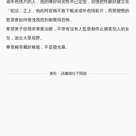
成年色情片的人，他的嗜好與劣性早已定型，習慣把性癖好建立在
「犯法」之上，他此時宣稱不敢下載未成年色情影片，而那變態的
慾望會如何發洩我想到都覺得恐怖。
希望黃子佼尋求專業治療，不管有沒有人監督都停止禍害別人的女
兒，滾出大眾視野。
畢竟豬哥屬於豬籠，不是螢光幕。
廣告 - 請繼續往下閱讀