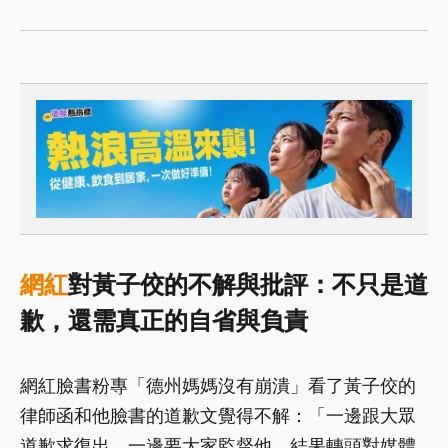
網紅
對黃子佼的不解與批評：不只是道
歉，還需真正的自省與負責
網紅臉書粉專「德州媽媽沒有崩潰」看了黃子佼的
律師函和他臉書的道歉文覺得不解：「一邊跟大眾
道歉求復出、一邊要大家監督他、結果轉頭對媒體