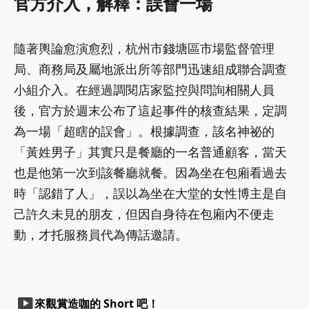
官方介入，解釋：誤會一場
隨著輿論愈演愈烈，杭州市錢塘區市場監督管理
局、商務局及屬地派出所等部門迅速組成聯合調查
小組介入。在經過調閱店家監控與問詢相關人員
後，官方於週末公布了這起事件的核查結果，定調
為一場「超瞎的誤會」。根據調查，該名神祕的
「黃姓男子」其實只是餐廳的一名普通顧客，當天
也是他第一次到該餐廳就餐。因為坐在包廂看過去
時「認錯了人」，誤以為坐在大堂的女性博主是自
己許久未見的朋友，但因自身待在包廂內不便走
動，才托服務員代為傳話邀請。
smart_display
來觀賞造咖的 Short 吧！