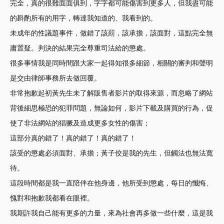
完全，真的很難面面俱到，字字都可能傷害到更多人，但我盡可能
的斟酌所有的用字，轉達我知道的、我看到的。
未成年的性議題事件，做錯了該罰，該承擔，該面對，這點完全無
庸置疑。判決的結果完全尊重司法給的懲處。
很多事情我是同時間跟大家一起得知很多細節，相關的審判和聲明
是交由律師事務所去做回覆。
非常抱歉起初黃先生未了解販售者影片的取得來源，而忽略了網站
背後細思極恐的犯罪問題，無論如何，影片下載及購買的行為，促
使了非法網站的猖獗及造成更多女性的傷害；
這部分真的錯了！真的錯了！真的錯了！
該受的懲處必須面對、承擔；黃子佼是我的先生，但觸法也無法寬
待。
這段時間都是我一直陪伴在他身邊，他所受到懲處，每日的懺悔、
愧對和抱歉我都看在眼裡。
我期許我自己能有更多的力量，來為社會再多做一些什麼，這是我