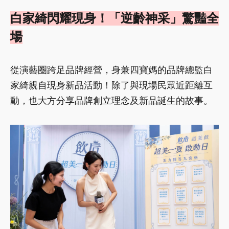
白家綺閃耀現身！「逆齡神采」驚豔全
場
從演藝圈跨足品牌經營，身兼四寶媽的品牌總監白
家綺親自現身新品活動！除了與現場民眾近距離互
動，也大方分享品牌創立理念及新品誕生的故事。