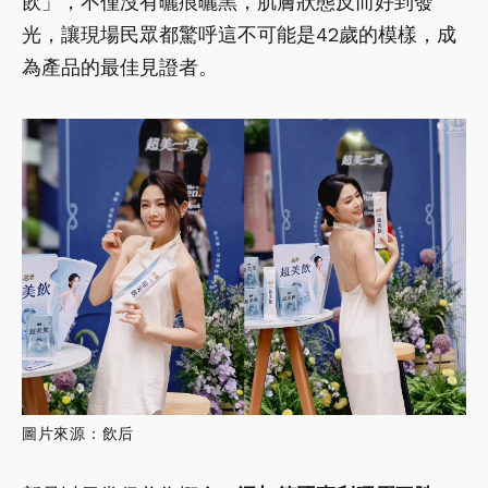
飲」，不僅沒有曬痕曬黑，肌膚狀態反而好到發
光，讓現場民眾都驚呼這不可能是42歲的模樣，成
為產品的最佳見證者。
圖片來源：飲后