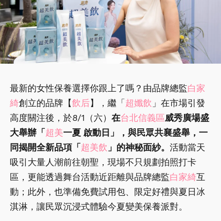
最新的女性保養選擇你跟上了嗎？由品牌總監
白家
綺
創立的品牌【
飲后
】，繼「
超孅飲
」在市場引發
高度關注後，於8/1（六）
在
台北信義區
威秀廣場盛
大舉辦「
超美
一夏 啟動日」，與民眾共襄盛舉，一
同揭開全新品項「
超美飲
」的神秘面紗。
活動當天
吸引大量人潮前往朝聖，現場不只規劃拍照打卡
區，更能透過舞台活動近距離與品牌總監
白家綺
互
動；此外，也準備免費試用包、限定好禮與夏日冰
淇淋，讓民眾沉浸式體驗今夏變美保養派對。