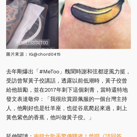
圖片來源
：IG@
chord0415
去年剛爆出「#MeToo」醜聞時謝和弦都逆風力挺，
受訪曾幫黃子佼講話，透露以前低潮時，黃子佼曾
給他鼓勵，並在2017年刺下這個刺青，當時還特地
發文表達敬仰：「我很欣賞跟佩服的一個台灣主持
人，他剛好也是牡羊座，也從谷底爬起來過，刺上
黃色紫色的香蕉，他叫做黃子佼。」
延伸閱讀：
南韓女歌手驚傳驟逝！曾唱《請回答