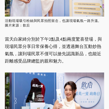
活動現場吸引粉絲與民眾拍照留念，也讓現場氣氛一路升溫。
圖片來源：飲后
當天白家綺分別於下午2點及4點兩度驚喜登場，與
現場民眾分享日常保養心得，並透過舞台互動炒熱
氣氛，讓到場民眾不僅可以搶先認識新品，也能近
距離感受品牌總監的親和魅力。