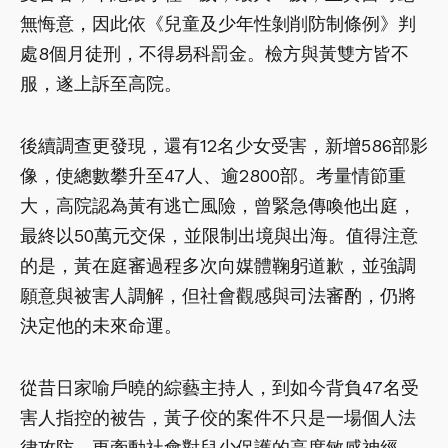
無悔意，因此依《兒童及少年性剝削防制條例》判
處8個月徒刑，不得易科罰金。檢方與黃雙方皆不
服，遂上訴至高院。
後續調查更發現，還有12名少女受害，新增586部影
像，使總數攀升至47人、逾2800部。考量情節重
大，高院認為黃有逃亡風險，曾緊急傳喚他出庭，
最終以50萬元交保，並限制出境與出海。值得注意
的是，黃在庭審過程多次向媒體鞠躬道歉，並強調
願意與被害人調解，但社會觀感與司法審酌，仍將
決定他的未來命運。
從昔日家喻戶曉的綜藝主持人，到如今背負47名受
害人指控的被告，黃子佼的案件不只是一場個人法
律攻防，更牽動社會對兒少保護的高度敏感神經。