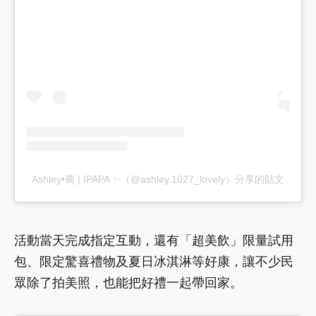
Ashley•蕎 | IPAPA ✨（@ashley.1027_lovely）分享的貼文
活動當天完成指定互動，還有「超美飲」限量試用
包、限定驚喜禮物及夏日冰淇淋等好康，讓不少民
眾除了拍美照，也能把好禮一起帶回家。