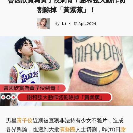
曾因欣賞為黃子佼刺青！謝和弦大動作切
割除掉「黃紫蕉」！
Li
12 Apr, 2024
男星
黃子佼
近期被查獲非法持有少女不雅片，造成
各界輿論，也遭到大批
演藝圈
人士切割，昨(11)日
謝