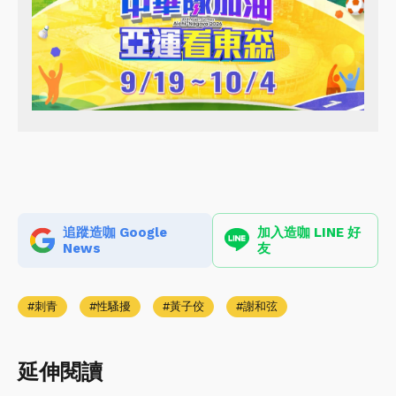
追蹤造咖 Google
加入造咖 LINE 好
News
友
刺青
性騷擾
黃子佼
謝和弦
延伸閱讀