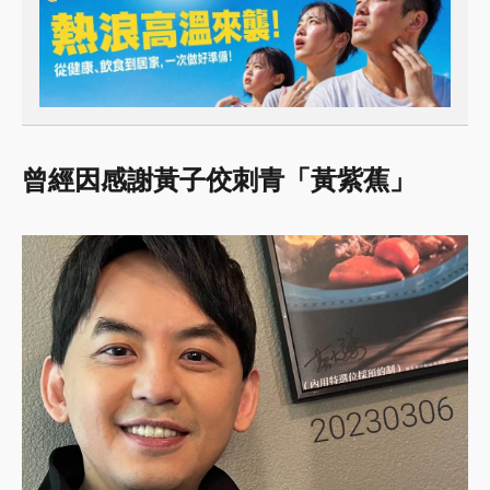
曾經因感謝黃子佼刺青「黃紫蕉」