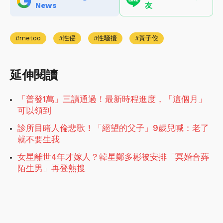
News
友
metoo
性侵
性騷擾
黃子佼
延伸閱讀
「普發1萬」三讀通過！最新時程進度，「這個月」
可以領到
診所目睹人倫悲歌！「絕望的父子」9歲兒喊：老了
就不要生我
女星離世4年才嫁人？韓星鄭多彬被安排「冥婚合葬
陌生男」再登熱搜