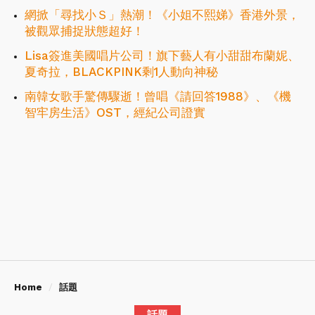
網掀「尋找小Ｓ」熱潮！《小姐不熙娣》香港外景，
被觀眾捕捉狀態超好！
Lisa簽進美國唱片公司！旗下藝人有小甜甜布蘭妮、
夏奇拉，BLACKPINK剩1人動向神秘
南韓女歌手驚傳驟逝！曾唱《請回答1988》、《機
智牢房生活》OST，經紀公司證實
Home
話題
話題