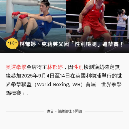
奧運
拳擊
金牌得主
林郁婷
，因
性別
檢測議題確定無
緣參加2025年9月4日至14日在英國利物浦舉行的世
界拳擊聯盟（World Boxing, WB）首屆「世界拳擊
錦標賽」。
廣告 - 請繼續往下閱讀