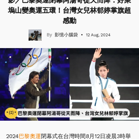
影／巴黎奧運閉幕阿湯哥從天而降：好萊
塢山變奧運五環！台灣女兒林郁婷掌旗超
感動
影憶小腦袋
12 Aug, 2024
2024
巴黎奧運
閉幕式在台灣時間8月12日凌晨3時舉