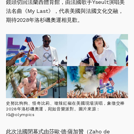
鏡頭切回法蘭西體育館，由法國歌手Yseult演唱美
法名曲《My Last》，代表美國與法國文化交融，
期待2028年洛杉磯奧運相見歡。
史努比狗狗、怪奇比莉、嗆辣紅椒在美國現場演唱，象徵交棒
2028年洛杉磯奧運，宛如音樂派對。圖片來源：
IG@olympics
此次法國閉幕式由莎歐·德·薩加贊（Zaho de