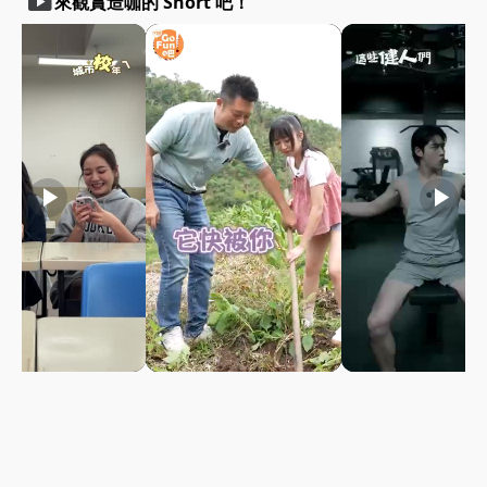
smart_display
來觀賞造咖的 Short 吧！
play_arrow
play_arrow
play_arrow