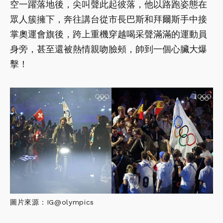
空一躍落地後，尖叫聲此起彼落，他以路跑姿態在
眾人簇擁下，奔往講台從市長巴斯和拜爾斯手中接
掌奧運會旗後，跨上重機穿越喝采聲滿滿的運動員
身旁，甚至還被熱情親吻臉頰，帥到一個心臟大爆
擊！
圖片來源：IG@olympics