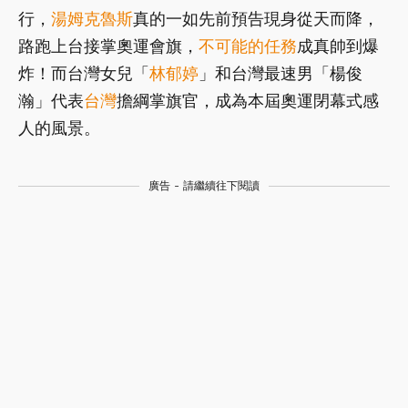
行，
湯姆克魯斯
真的一如先前預告現身從天而降，
路跑上台接掌奧運會旗，
不可能的任務
成真帥到爆
炸！而台灣女兒「
林郁婷
」和台灣最速男「楊俊
瀚」代表
台灣
擔綱掌旗官，成為本屆奧運閉幕式感
人的風景。
廣告 - 請繼續往下閱讀