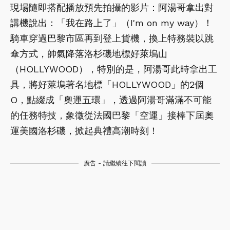
現場隨即搭配播放預先拍攝的影片：阿湯哥拿出對
講機說出：「我在路上了」（I'm on my way）！
騎車穿過巴黎市區再到登上貨機，換上特務裝以跳
傘方式，帥氣降落洛杉磯地標好萊塢山
（HOLLYWOOD），特別的是，阿湯哥此時拿出工
具，將好萊塢著名地標「HOLLYWOOD」的2個
O，點綴成「奧運五環」，透過阿湯哥滿滿不可能
的任務特技，象徵從法國巴黎「空運」接棒下屆奧
運美國洛杉磯，掀起典禮高潮時刻！
廣告 - 請繼續往下閱讀