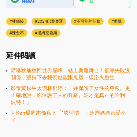
News
友
林郁婷
2024巴黎奧運
不可能的任務
拳擊
陳念琴
湯姆克魯斯
延伸閱讀
席琳狄翁重回世界巔峰、站上奧運舞台！低潮失敗沒
關係，堅持下去我們也能跟鳳凰一樣浴火重生
影帝黃秋生大讚林郁婷：「妳保護了女性的尊嚴。更
正確地說，妳保護了人的尊嚴。妳才是真正的哈利·
波特！」
阿Ken爆周杰倫私下「1壞習慣」：連周媽媽都受不
了