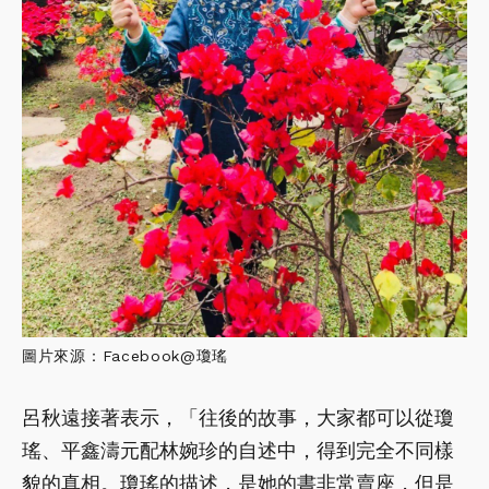
圖片來源：Facebook@瓊瑤
呂秋遠接著表示，「往後的故事，大家都可以從瓊
瑤、平鑫濤元配林婉珍的自述中，得到完全不同樣
貌的真相。瓊瑤的描述，是她的書非常賣座，但是