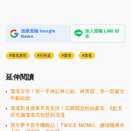
追蹤造咖 Google
加入造咖 LINE 好
News
友
瓊瑤過世
呂秋遠
愛情
瓊瑤
延伸閱讀
瓊瑤去世！曾一手捧紅林心如、林青霞，第一部處女
作獻給她
瓊瑤對身後事早有安排！花葬開放粉絲參加，5點安
排充滿瓊瑤式智慧與浪漫
寶可夢卡當手機飾品！TWICE MOMO、娜璉曬稀有