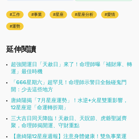
工作
事業
星座
星座分析
愛情
運勢
延伸閱讀
超強開運日「天赦日」來了！命理師曝「補財庫、轉
運」最佳時機
「666星期六」超罕見！命理師示警日全蝕碰鬼門
開：少去這些地方
唐綺陽揭「7月星座運勢」！水逆+火星雙重影響，
12星座迎「命運轉折期」
三大吉日同天降臨！天赦日、天貺節、虎爺聖誕齊
聚，命理師揭開運、守財重點
【唐綺陽12星座週報】注意身體健康！​​​​​​​雙魚事業運