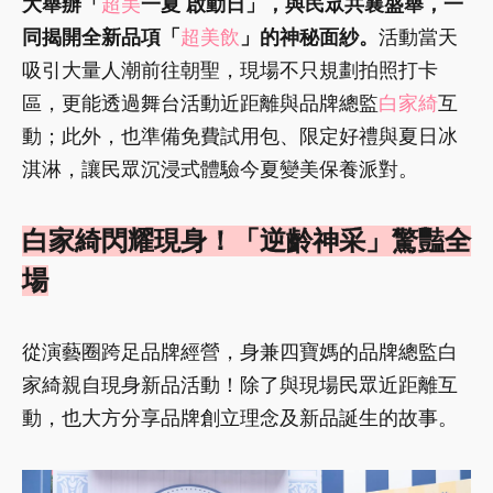
大舉辦「
超美
一夏 啟動日」，與民眾共襄盛舉，一
同揭開全新品項「
超美飲
」的神秘面紗。
活動當天
吸引大量人潮前往朝聖，現場不只規劃拍照打卡
區，更能透過舞台活動近距離與品牌總監
白家綺
互
動；此外，也準備免費試用包、限定好禮與夏日冰
淇淋，讓民眾沉浸式體驗今夏變美保養派對。
白家綺閃耀現身！「逆齡神采」驚豔全
場
從演藝圈跨足品牌經營，身兼四寶媽的品牌總監白
家綺親自現身新品活動！除了與現場民眾近距離互
動，也大方分享品牌創立理念及新品誕生的故事。