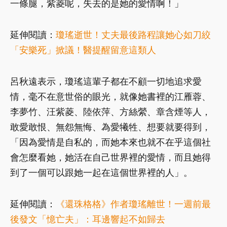
一條腿，紫菱呢，失去的是她的愛情啊！」
延伸閱讀：
瓊瑤逝世！丈夫最後路程讓她心如刀絞
「安樂死」掀議！醫提醒留意這類人
呂秋遠表示，瓊瑤這輩子都在不顧一切地追求愛
情，毫不在意世俗的眼光，就像她書裡的江雁蓉、
李夢竹、汪紫菱、陸依萍、方絲縈、章含煙等人，
敢愛敢恨、無怨無悔、為愛犧牲、想要就要得到，
「因為愛情是自私的，而她本來也就不在乎這個社
會怎麼看她，她活在自己世界裡的愛情，而且她得
到了一個可以跟她一起在這個世界裡的人」。
延伸閱讀：
《還珠格格》作者瓊瑤離世！一週前最
後發文「憶亡夫」：耳邊響起不如歸去