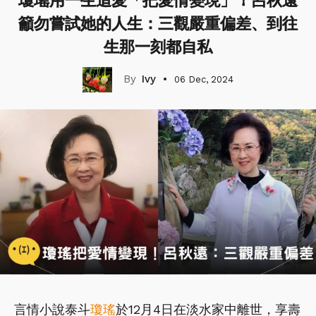
瓊瑤用一生追愛「把愛情變現」！呂秋遠
籲勿嘗試她的人生：三觀嚴重偏差、到往
生那一刻都自私
Ivy
06 Dec, 2024
言情小說泰斗
瓊瑤
於12月4日在淡水家中離世，享壽