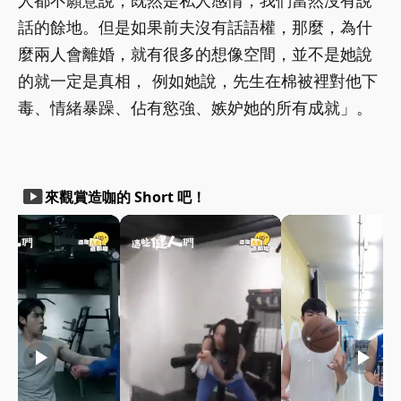
人都不願意說，既然是私人感情，我們當然沒有說
話的餘地。但是如果前夫沒有話語權，那麼，為什
麼兩人會離婚，就有很多的想像空間，並不是她說
的就一定是真相， 例如她說，先生在棉被裡對他下
毒、情緒暴躁、佔有慾強、嫉妒她的所有成就」。
smart_display
來觀賞造咖的 Short 吧！
play_arrow
play_arrow
play_arrow