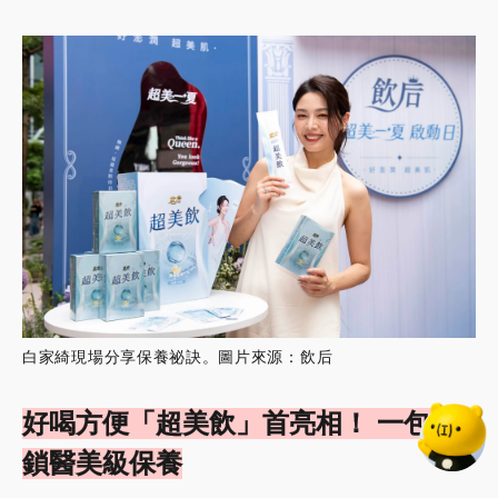
白家綺現場分享保養祕訣。圖片來源：飲后
好喝方便「超美飲」首亮相！ 一包解
鎖醫美級保養