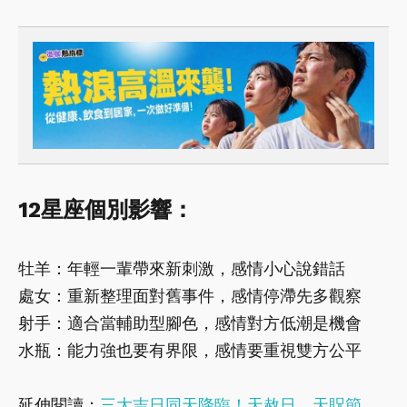
12星座個別影響：
牡羊：年輕一輩帶來新刺激，感情小心說錯話
處女：重新整理面對舊事件，感情停滯先多觀察
射手：適合當輔助型腳色，感情對方低潮是機會
水瓶：能力強也要有界限，感情要重視雙方公平
延伸閱讀：
三大吉日同天降臨！天赦日、天貺節、