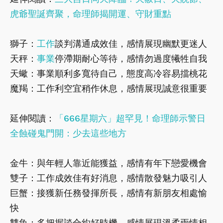
虎爺聖誕齊聚，命理師揭開運、守財重點
獅子：
工作
談判溝通成效佳，感情展現幽默更迷人
天秤：
事業
停滯期耐心等待，感情勿過度犧牲自我
天蠍：事業順利多寬待自己，態度高冷容易擋桃花
魔羯：工作利空宜稍作休息，感情展現誠意很重要
延伸閱讀：
「666星期六」超罕見！命理師示警日
全蝕碰鬼門開：少去這些地方
金牛：與年輕人靠近能獲益，感情有年下戀愛機會
雙子：工作成效佳有好消息，感情散發魅力吸引人
巨蟹：接獲新任務發揮所長，感情有新朋友相處愉
快
雙魚：多把握談合約好時機，感情展現溫柔兩情相