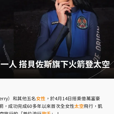
Perry）和其他五名
女性
，於4月14日搭乘億萬富豪
箭，成功完成60多年以來首次全女性
太空
飛行，凱
太空旅行的「首位流行
歌手
」！