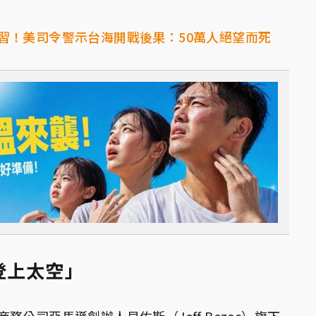
習！美司令警示台海開戰後果：50萬人絕望而死
登上太空」
公司亞馬遜創辦人貝佐斯（Jeff Bezos）旗下