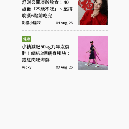
舒淇公開凍齡飲食！40
歲後「不能不吃」、堅持
晚餐6點前吃完
影憶小腦袋
04 Aug,26
健康
小禎減肥50kg九年沒復
胖！總結3個瘦身秘訣：
戒紅肉吃海鮮
Vicky
03 Aug,26