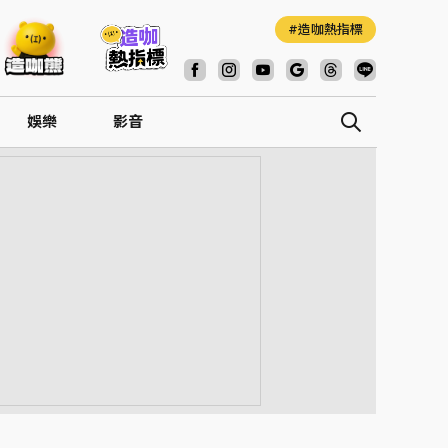
造咖熱指標
娛樂
影音