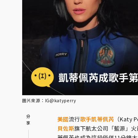
圖片來源：IG@katyperry
美國
流行
歌手
凱蒂佩芮
（Katy 
貝佐斯
旗下航太公司「藍源」火
蒂佩芮也成為這段倘佯11分鐘