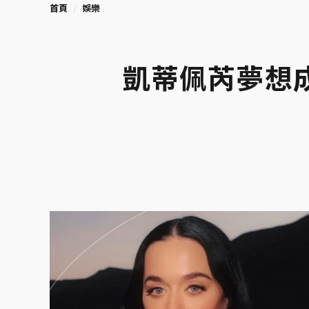
首頁
娛樂
凱蒂佩芮夢想