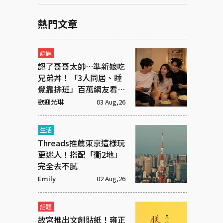
熱門文章
話題
認了哥哥太帥…準新娘吃
兄弟丼！「3人同居、睡
覺靠排班」百萬網友看傻
眼
歡迎光琳
03 Aug,26
生活
Threads推薦東京這樣玩
更迷人！搭配「衝2地」
完全去不膩
Emily
02 Aug,26
話題
故宮推出文創貼紙！雍正