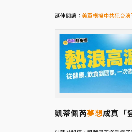
延伸閱讀：
美軍模擬中共犯台演
凱蒂佩芮
夢想
成真「
法新社報導，凱蒂佩芮搭乘電子商務