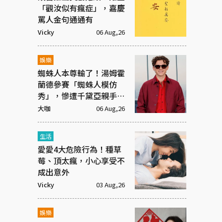
「觀汝似有瘋症」，嘉慶
罵人金句通通有
Vicky
06 Aug,26
娛樂
蜘蛛人本尊輸了！湯姆霍
蘭德參賽「蜘蛛人模仿
秀」，慘遭千黛亞親手淘
汰
大咖
06 Aug,26
生活
愛愛4大危險行為！種草
莓、頂太瘋，小心享受不
成出意外
Vicky
03 Aug,26
娛樂