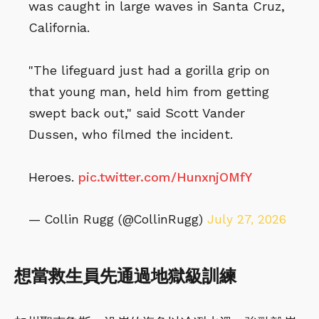
was caught in large waves in Santa Cruz,
California.
"The lifeguard just had a gorilla grip on
that young man, held him from getting
swept back out," said Scott Vander
Dussen, who filmed the incident.
Heroes.
pic.twitter.com/HunxnjOMfY
— Collin Rugg (@CollinRugg)
July 27, 2026
想當救生員先通過地獄級訓練