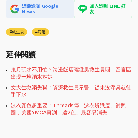
追蹤造咖 Google
加入造咖 LINE 好
News
友
救生員
海邊
延伸閱讀
鬼月玩水不用怕？海邊飯店曬猛男救生員照，留言區
出現一堆溺水媽媽
文大生救溺失聯！資深救生員示警：從未沒浮具就徒
手下水
泳衣顏色超重要！Threads傳「泳衣辨識度」對照
圖，美國YMCA實測「這2色」最容易消失