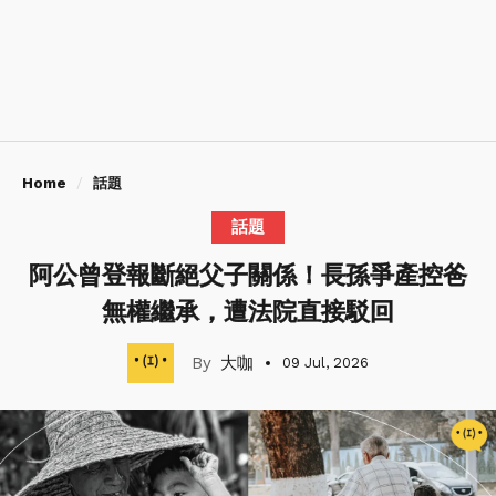
Home
話題
話題
阿公曾登報斷絕父子關係！長孫爭產控爸
無權繼承，遭法院直接駁回
大咖
09 Jul, 2026