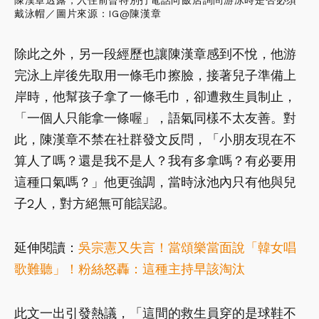
戴泳帽／
圖片來源：IG@陳漢章
除此之外，另一段經歷也讓陳漢章感到不悅，他游
完泳上岸後先取用一條毛巾擦臉，接著兒子準備上
岸時，他幫孩子拿了一條毛巾，卻遭救生員制止，
「一個人只能拿一條喔」，語氣同樣不太友善。對
此，陳漢章不禁在社群發文反問，「小朋友現在不
算人了嗎？還是我不是人？我有多拿嗎？有必要用
這種口氣嗎？」他更強調，當時泳池內只有他與兒
子2人，對方絕無可能誤認。
延伸閱讀：
吳宗憲又失言！當頌樂當面說「韓女唱
歌難聽」！粉絲怒轟：這種主持早該淘汰
此文一出引發熱議，「這間的救生員穿的是球鞋不