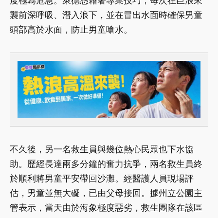
度極為危急。萊德憑藉著專業技巧，每次在巨浪來
襲前深呼吸、潛入浪下，並在冒出水面時確保男童
頭部高於水面，防止男童嗆水。
不久後，另一名救生員與幾位熱心民眾也下水協
助。歷經長達兩多分鐘的奮力抗爭，兩名救生員終
於順利將男童平安帶回沙灘。經醫護人員現場評
估，男童並無大礙，已由父母接回。據州立公園主
管表示，當天由於海象極度惡劣，救生團隊在該區