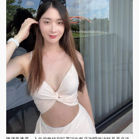
陳漢章透露，入住前曾特別打電話向飯店詢問游泳時是否必須