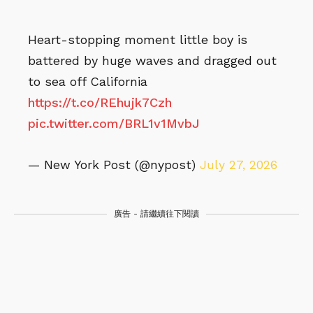
Heart-stopping moment little boy is
battered by huge waves and dragged out
to sea off California
https://t.co/REhujk7Czh
pic.twitter.com/BRL1v1MvbJ
— New York Post (@nypost)
July 27, 2026
廣告 - 請繼續往下閱讀