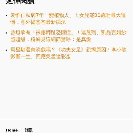
延伸閱讀
袁惟仁臥病7年「變植物人」！女兒滿20歲吐最大遺
憾，意外揭爸爸最新病況
曾坦承有「裸露腳趾恐懼症」！連晨翔、劉品言婚紗
照超甜，粉絲見這細節驚呼：是真愛
周星馳還會演戲嗎？《功夫女足》親揭原因！李小龍
影響一生、回應吳孟達彩蛋
Home
話題