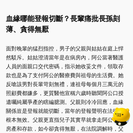
血緣哪能登報切斷？長輩痛批長孫刻
薄、貪得無厭
面對晚輩的猛烈指控，男子的父親與姑姑在庭上悍
然駁斥。姑姑澄清當年是在病房內，阿公當著醫護
人員的面親口交代密碼，指示她收妥文件，領取存
款也是為了支付阿公的醫療費與祖母的生活費。她
反嗆該男對長輩苛刻無禮，連祖母每個月三萬元的
照顧費都嫌多，更質醫他宣稱六歲時聽聞阿公口授
遺囑純屬爭產的瞎編臆測。父親則冷冷回應，血緣
關係豈是登報就能切斷，當年的登報聲明在法律上
根本無效。父親更直指兒子其實早就拿走阿公不少
房產和存款，如今卻貪得無厭，在法院調解時，父