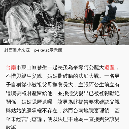
封面圖片來源 : pexels(示意圖)
台南
市東山區發生一起長孫為爭奪阿公龐大
遺產
，
不惜與親生父親、姑姑撕破臉的法庭大戰。一名男
子自稱從小被祖父母撫養長大，主張阿公生前立有
遺囑要將財產留給他，並指控父親早已被登報斷絕
關係、姑姑隱匿遺囑。該男為此提告要求確認父親
與姑姑的繼承權不存在，然而台南地院審理後，甚
至未經言詞辯論，便以法理不通為由直接判決該男
敗訴。