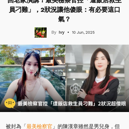
回老家演講！最美檢察官控「遭飯店救生
員刁難」，2狀況讓他傻眼：有必要這口
氣？
Ivy
10 Jun, 2025
被封為「
最美檢察官
」的陳漢章雖然是男兒身，但