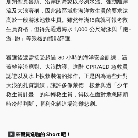
加州聖克魯斯、沿岸的海象以冷冽水溫、強勁離岸
流及大浪著稱，因此該區域對海洋救生員的要求遠
高於一般游泳池救生員。雖然年滿15歲就可報考救
生員資格，但得先通過海水 1,000 公尺游泳與「跑-
游-跑」等嚴格的體能篩選。
獲選後還需接受超過 80 小時的海洋安全訓練，涵
蓋離岸流應對、大浪防護、進階 CPR/AED 急救員
認證以及水上搜救裝備的操作。正是因為這些針對
大浪的扎實訓練，讓許多像萊德一樣參與過「少年
救生員計畫」的年輕救生員，得以在面對危急關頭
時冷靜判斷，順利化解這場海難悲劇。
smart_display
來觀賞造咖的 Short 吧！