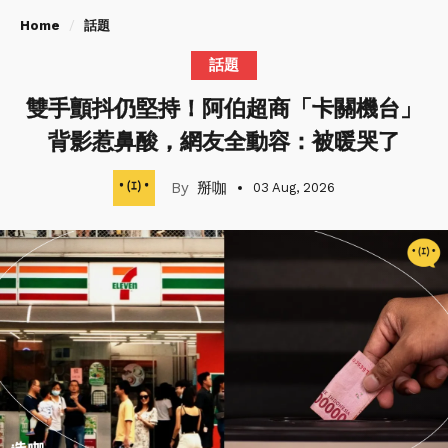
Home
話題
話題
雙手顫抖仍堅持！阿伯超商「卡關機台」
背影惹鼻酸，網友全動容：被暖哭了
掰咖
03 Aug, 2026