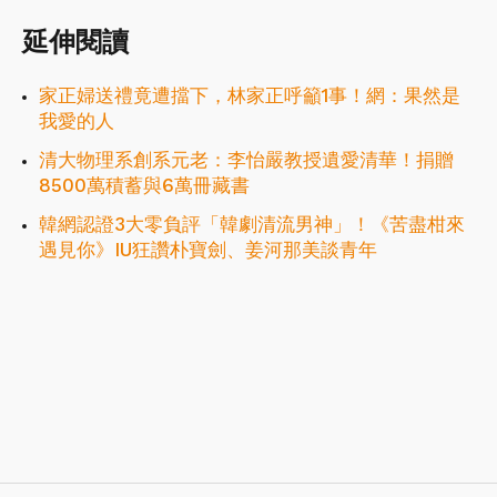
延伸閱讀
家正婦送禮竟遭擋下，林家正呼籲1事！網：果然是
我愛的人
清大物理系創系元老：李怡嚴教授遺愛清華！捐贈
8500萬積蓄與6萬冊藏書
韓網認證3大零負評「韓劇清流男神」！《苦盡柑來
遇見你》IU狂讚朴寶劍、姜河那美談青年