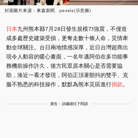
封面圖片來源 : 東森新聞、pexels(示意圖)
日本
九州熊本縣7月28日發生規模7.1強震，不僅造
成多處歷史建築受損，更奪走數十條人命，災情牽
動全球關注。台日兩地情感深厚，近日台灣超商出
現令人動容的暖心畫面，一名年邁阿伯在多功能事
務機前操作許久，後方民眾原本關心是否需要協
助，湊近一看才發現，阿伯正頂著顫抖的雙手、克
服不熟悉的科技操作，默默為熊本災區進行
捐款
。
廣告 - 請繼續往下閱讀