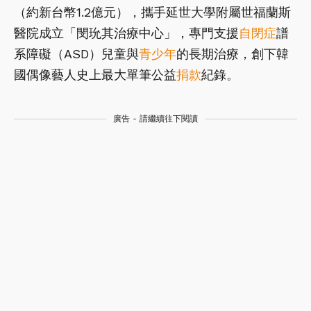
（約新台幣1.2億元），攜手延世大學附屬世福蘭斯
醫院成立「閔玧其治療中心」，專門支援
自閉症
譜
系障礙（ASD）兒童與
青少年
的長期治療，創下韓
國偶像藝人史上最大單筆公益
捐款
紀錄。
廣告 - 請繼續往下閱讀