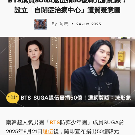
BTS成員SUGA退伍捐50億韓元創紀錄！
設立「自閉症治療中心」遭質疑意圖
河馬
24 Jun, 2025
南韓超人氣男團「
BTS
防彈少年團」成員SUGA於
2025年6月21日
退伍
後，隨即宣布捐出50億韓元