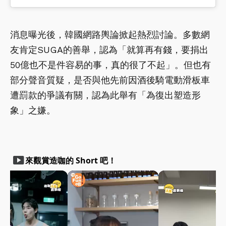
消息曝光後，韓國網路輿論掀起熱烈討論。多數網
友肯定SUGA的善舉，認為「就算再有錢，要捐出
50億也不是件容易的事，真的很了不起」。但也有
部分聲音質疑，是否與他先前因酒後騎電動滑板車
遭罰款的爭議有關，認為此舉有「為復出塑造形
象」之嫌。
smart_display
來觀賞造咖的 Short 吧！