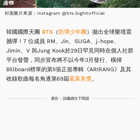
封面圖片來源 : Instagram @bts.bighitofficial
韓國國際天團
BTS
（
防彈少年團
）拋出全球樂壇震
撼彈！7 位成員 RM、Jin、SUGA、j-hope、
Jimin、V 與Jung Kook於29日罕見同時在個人社群
平台發聲，同步宣布將不以今年3月發行、橫掃
Billboard榜單的第5張正規專輯《ARIRANG》及其
收錄歌曲報名角逐第69屆
葛萊美獎
。
廣告 - 請繼續往下閱讀