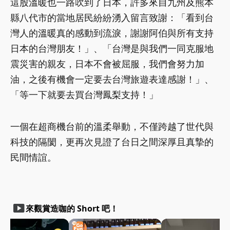
這股溫暖也一路吹到了日本，許多來自九州及熊本
縣八代市的當地居民紛紛湧入留言致謝：「看到台
灣人的溫暖真的感動到流淚，謝謝阿伯與所有支持
日本的台灣朋友！」、「台灣是與我們一同克服地
震災害的親友，日本不會被屈服，我們會努力加
油，之後有機會一定要去台灣旅遊表達感謝！」、
「等一下就要去買台灣鳳梨支持！」
一個在超商機台前的溫柔舉動，不僅跨越了世代與
科技的隔閡，更再次見證了台日之間深厚且真摯的
民間情誼。
smart_display
來觀賞造咖的 Short 吧！