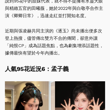
說到95花中的甜妹代表，就不得不提擁有水靈大眼
與精緻五官的田曦薇，她於2022年與白敬亭合作主
演《卿卿日常》，迅速走紅並打開知名度。
近期與張凌赫共同主演的《逐玉》尚未播出便多次
登上熱搜，儘管傳出雙方不合的傳聞，卻意外讓
「純恨CP」成為話題焦點，也為劇集增添話題性，
據傳最快有望於今年內播出。
人氣95
花近況6
：孟子義