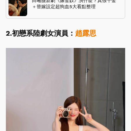
田曦薇新劇《嫁金釵》演什麼？真假千金
＋替嫁設定超狗血5大看點整理
2.初戀系陸劇女演員：
趙露思