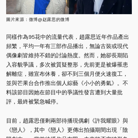
圖片來源：微博@赵露思的微博
同樣作為95花中的流量代表，趙露思近年作品產出
頻繁，平均一年有三部作品播出，無論古裝或現代
偶像劇皆維持不錯的討論熱度。然而，她卻長期陷
入容貌爭議，多次被質疑整形，先前更是被爆罹患
解離症，雖宣布休養，卻不到三個月便火速復工，
並與芒果台合作推出個人綜藝《小小的勇氣》。不
料該節目因她在節目中的爭議性發言遭到大量批
評，最終被緊急喊停。
目前，趙露思僅剩兩部待播現偶劇《許我耀眼》與
《戀人》，其中《戀人》更傳出拍攝期間出現「陰