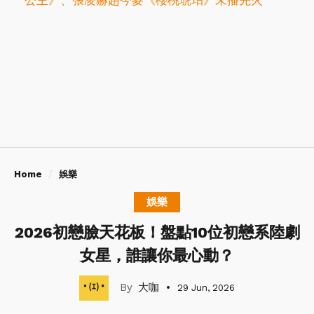
公主》、張凌赫趙今麥《櫻桃琥珀》未播先火
Home
娛樂
娛樂
2026初戀臉天花板！盤點10位初戀系陸劇
女星，誰讓你最心動？
大咖
29 Jun, 2026