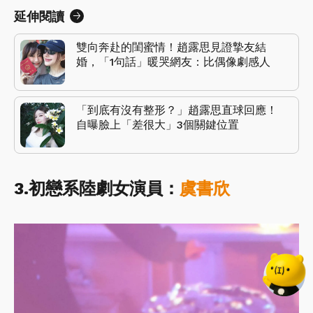
延伸閱讀
雙向奔赴的閨蜜情！趙露思見證摯友結
婚，「1句話」暖哭網友：比偶像劇感人
「到底有沒有整形？」趙露思直球回應！
自曝臉上「差很大」3個關鍵位置
3.初戀系陸劇女演員：
虞書欣