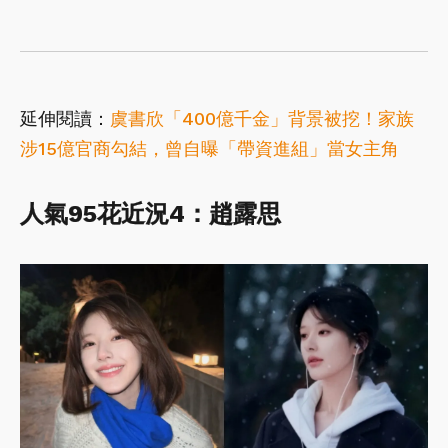
延伸閱讀：
虞書欣「400億千金」背景被挖！家族
涉15億官商勾結，曾自曝「帶資進組」當女主角
人氣95
花近況4
：趙露思