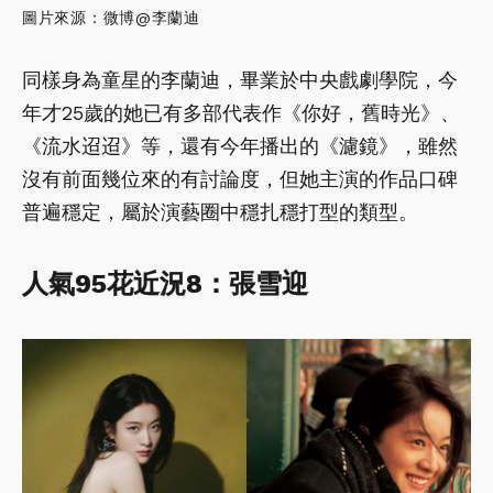
圖片來源：微博@李蘭迪
同樣身為童星的李蘭迪，畢業於中央戲劇學院，今
年才25歲的她已有多部代表作《你好，舊時光》、
《流水迢迢》等，還有今年播出的《濾鏡》，雖然
沒有前面幾位來的有討論度，但她主演的作品口碑
普遍穩定，屬於演藝圈中穩扎穩打型的類型。
人氣95
花近況8
：張雪迎