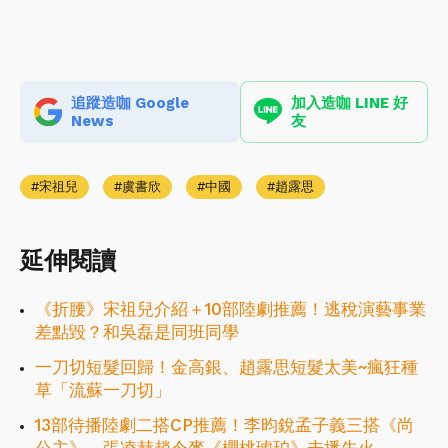
追蹤造咖 Google
加入造咖 LINE 好
News
友
宋祖兒
虞書欣
中國
趙露思
延伸閱讀
《折腰》宋祖兒介紹＋10部陸劇推薦！逃稅演藝事業
差點毀？和吳磊是同班同學
一刀切短髮回歸！金高銀、趙露思短髮太美~瘋狂種
草「流蘇一刀切」
13部待播陸劇二搭CP推薦！李昀銳孟子義三搭《尚