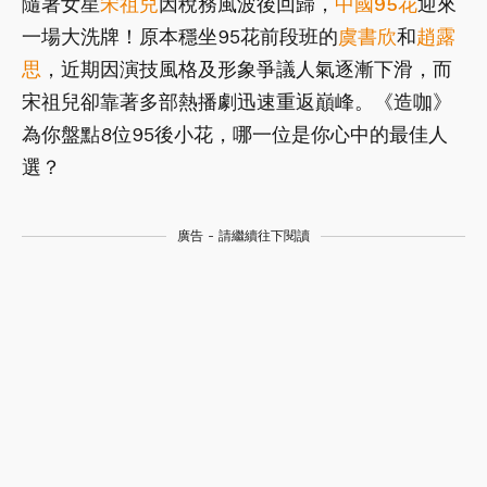
隨著女星
宋祖兒
因稅務風波後回歸，
中國95花
迎來
一場大洗牌！原本穩坐95花前段班的
虞書欣
和
趙露
思
，近期因演技風格及形象爭議人氣逐漸下滑，而
宋祖兒卻靠著多部熱播劇迅速重返巔峰。《造咖》
為你盤點8位95後小花，哪一位是你心中的最佳人
選？
廣告 - 請繼續往下閱讀