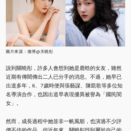
圖片來源：微博@关晓彤
說到關曉彤，許多人會想到她是鹿晗的女友，雖然
近期有傳聞傳出二人已分手的消息。不過，她早已
出道多年，6、7歲時便與張藝謀、陳凱歌等多位知
名導演合作，也因出道早表現優異被譽為「國民閨
女」。
然而，成長過程中她並非一帆風順，也演過不少評
價不佳的作品。但近年來，關曉彤找到屬於自己的