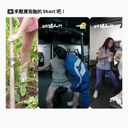
smart_display
來觀賞造咖的 Short 吧！
play_arrow
play_arrow
play_arrow