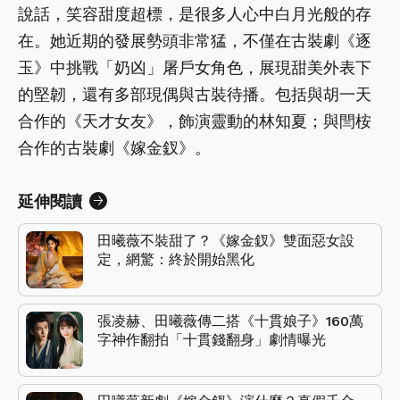
說話，笑容甜度超標，是很多人心中白月光般的存
在。她近期的發展勢頭非常猛，不僅在古裝劇《逐
玉》中挑戰「奶凶」屠戶女角色，展現甜美外表下
的堅韌，還有多部現偶與古裝待播。包括與胡一天
合作的《天才女友》，飾演靈動的林知夏；與閆桉
合作的古裝劇《嫁金釵》。
延伸閱讀
田曦薇不裝甜了？《嫁金釵》雙面惡女設
定，網驚：終於開始黑化
張凌赫、田曦薇傳二搭《十貫娘子》160萬
字神作翻拍「十貫錢翻身」劇情曝光