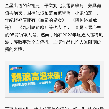
童星出道的宋祖兒，畢業於北京電影學院，兼具顏
值與演技，因神似張柏芝而被譽為「小張柏芝」。
年紀輕輕便擁有《喬家的兒女》、《陪你逐風飛
翔》、《九州縹緲錄》等代表作，一直是大眾心中
的95花領軍人選。然而，她在2023年底捲入逃稅風
波，導致事業全面停擺，主演作品也陷入無限期延
播的窘境。
直至今年4月，她與任嘉倫合演的志怪古裝劇《無憂