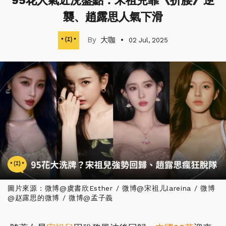
95花人氣近況盤點：宋祖兒靠《折腰》逆
襲、趙露思人氣下滑
大咖
02 Jul, 2025
圖片來源：微博@虞書欣Esther / 微博@宋祖儿lareina / 微博
@赵露思的微博 / 微博@孟子義