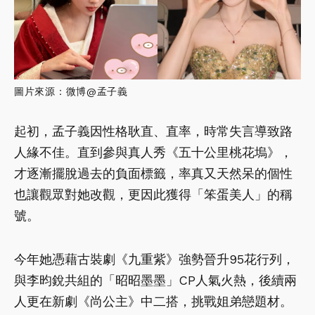
圖片來源：微博@孟子義
起初，孟子義因性格耿直、直率，時常失言導致路
人緣不佳。直到參與真人秀《五十公里桃花塢》，
才逐漸擺脫過去的負面標籤，率真又天然呆的個性
也讓觀眾對她改觀，更因此獲得「笨蛋美人」的稱
號。
今年她憑藉古裝劇《九重紫》強勢晉升95花行列，
與李昀銳共組的「昭昭墨墨」CP人氣火熱，後續兩
人更在新劇《尚公主》中二搭，挑戰姐弟戀題材。