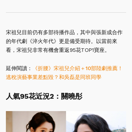
宋祖兒目前仍有多部待播作品，其中與張新成合作
的年代劇《淬火年代》更是備受期待。以當前來
看，宋祖兒非常有機會重返95花TOP1寶座。
延伸閱讀：
《折腰》宋祖兒介紹＋10部陸劇推薦！
逃稅演藝事業差點毀？和吳磊是同班同學
人氣95
花近況2
：關曉彤