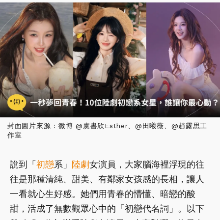
封面圖片來源 : 微博 @虞書欣Esther、@田曦薇、@趙露思工
作室
說到「
初戀
系」
陸劇
女演員，大家腦海裡浮現的往
往是那種清純、甜美、有鄰家女孩感的長相，讓人
一看就心生好感。她們用青春的懵懂、暗戀的酸
甜，活成了無數觀眾心中的「初戀代名詞」。以下