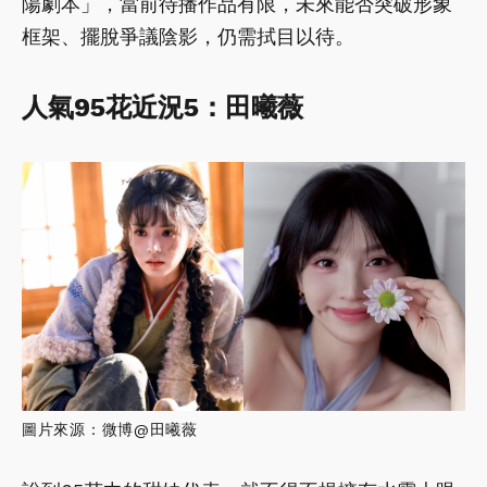
陽劇本」，當前待播作品有限，未來能否突破形象
框架、擺脫爭議陰影，仍需拭目以待。
人氣95
花近況5
：田曦薇
圖片來源：微博@田曦薇