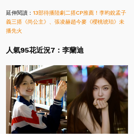
延伸閱讀：
13部待播陸劇二搭CP推薦！李昀銳孟子
義三搭《尚公主》、張凌赫趙今麥《櫻桃琥珀》未
播先火
人氣95
花近況7
：李蘭迪