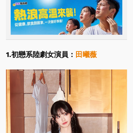
1.初戀系陸劇女演員：
田曦薇