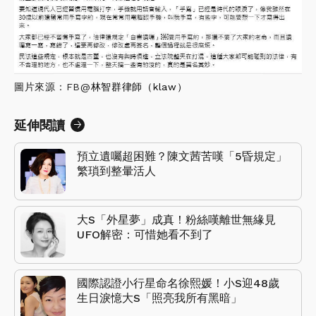
圖片來源：FB@
林智群律師（klaw）
延伸閱讀
預立遺囑超困難？陳文茜苦嘆「5昏規定」
繁瑣到整暈活人
大S「外星夢」成真！粉絲嘆離世無緣見
UFO解密：可惜她看不到了
國際認證小行星命名徐熙媛！小S迎48歲
生日淚憶大S「照亮我所有黑暗」