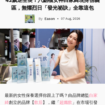
42歲逆生長！八點檔女神白家綺現身信義
區，無懼烈日「發光祕訣」全靠這包
Eason
07 Aug, 2026
最新的女性保養選擇你跟上了嗎？由品牌總監
白家
綺
創立的品牌【
飲后
】，繼「
超孅飲
」在市場引發