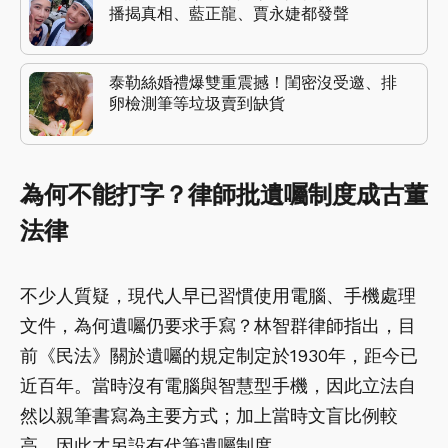
播揭真相、藍正龍、賈永婕都發聲
泰勒絲婚禮爆雙重震撼！閨密沒受邀、排
卵檢測筆等垃圾賣到缺貨
為何不能打字？律師批遺囑制度成古董
法律
不少人質疑，現代人早已習慣使用電腦、手機處理
文件，為何遺囑仍要求手寫？林智群律師指出，目
前《民法》關於遺囑的規定制定於1930年，距今已
近百年。當時沒有電腦與智慧型手機，因此立法自
然以親筆書寫為主要方式；加上當時文盲比例較
高，因此才另設有代筆遺囑制度。