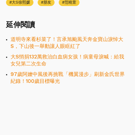
大S徐熙媛
朋友
范曉萱
延伸閱讀
道明寺來看杉菜了！言承旭颱風天奔金寶山淚悼大
S，下山後一舉動讓人眼眶紅了
大S悄捐132萬救治白血病女孩！病童母淚喊：給我
女兒第二次生命
97歲阿嬤中風後再挑戰「機翼漫步」刷新金氏世界
紀錄！100歲目標曝光