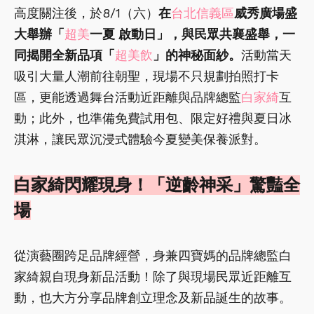
高度關注後，於8/1（六）
在
台北信義區
威秀廣場盛
大舉辦「
超美
一夏 啟動日」，與民眾共襄盛舉，一
同揭開全新品項「
超美飲
」的神秘面紗。
活動當天
吸引大量人潮前往朝聖，現場不只規劃拍照打卡
區，更能透過舞台活動近距離與品牌總監
白家綺
互
動；此外，也準備免費試用包、限定好禮與夏日冰
淇淋，讓民眾沉浸式體驗今夏變美保養派對。
白家綺閃耀現身！「逆齡神采」驚豔全
場
從演藝圈跨足品牌經營，身兼四寶媽的品牌總監白
家綺親自現身新品活動！除了與現場民眾近距離互
動，也大方分享品牌創立理念及新品誕生的故事。