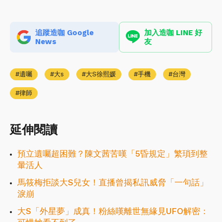
追蹤造咖 Google
加入造咖 LINE 好
News
友
遺囑
大s
大S徐熙媛
手機
台灣
律師
延伸閱讀
預立遺囑超困難？陳文茜苦嘆「5昏規定」繁瑣到整
暈活人
馬筱梅拒談大S兒女！直播曾揭私訊威脅「一句話」
淚崩
大S「外星夢」成真！粉絲嘆離世無緣見UFO解密：