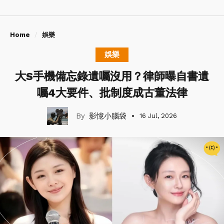
Home
娛樂
娛樂
大S手機備忘錄遺囑沒用？律師曝自書遺
囑4大要件、批制度成古董法律
影憶小腦袋
16 Jul, 2026