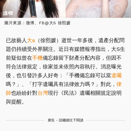
圖片來源：微博、FB@大S 徐熙媛
已故藝人
大s
（徐熙媛）逝世一年多後，遺產分配問
題仍持續受外界關注。近日有媒體報導指出，大S生
前疑似曾在
手機
備忘錄留下財產分配內容，但因不
符合法律規定，徐家並未依照內容執行。消息曝光
後，也引發許多人好奇：「手機備忘錄可以當
遺囑
嗎？」、「打字遺囑具有法律效力嗎？」對此，
律
師
也紛紛針對
台灣
現行《民法》遺囑相關規定說明
與提醒。
廣告 - 請繼續往下閱讀