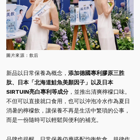
圖片來源：飲后
新品以日常保養為概念，
添加德國專利膠原三胜
肽、日本「北海道鮭魚美顏因子」以及日本
SIRTUIN亮白專利等成分
，並推出清爽檸檬口味。
不但可以直接就口食用，也可以沖泡冷水作為夏日
消暑的檸檬飲，讓保養不再是生活中繁瑣的公事，
而是一份隨時可以輕鬆與便利的補充。
品牌也提醒，日常保養仍應搭配均衡飲食、規律作