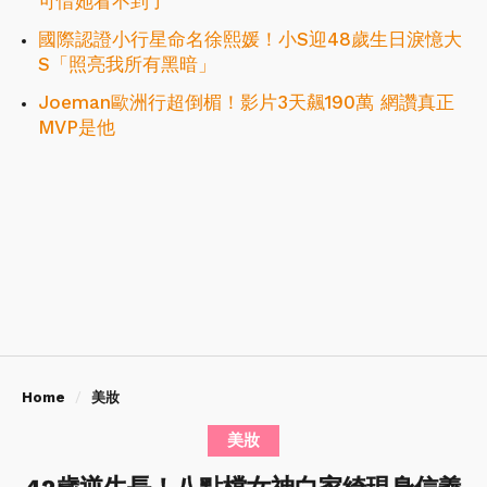
可惜她看不到了
國際認證小行星命名徐熙媛！小S迎48歲生日淚憶大
S「照亮我所有黑暗」
Joeman歐洲行超倒楣！影片3天飆190萬 網讚真正
MVP是他
Home
美妝
美妝