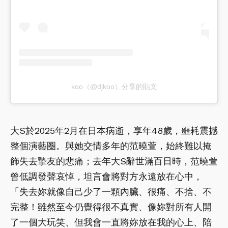
koo（@djkoo）分享的貼文
大S於2025年2月在日本病逝，享年48歲，噩耗震撼
整個演藝圈。與她交情多年的范曉萱，始終難以掩
飾失去摯友的悲痛；去年大S辭世滿百日時，范曉萱
曾低調發聲哀悼，坦言會將對方永遠放在心中，
「失去妳就像自己少了一顆內臟、很痛、不捨、不
完整！雖然至今仍覺得很不真實、像妳對所有人開
了一個大玩笑、但我會一直將妳放在我的心上、陪