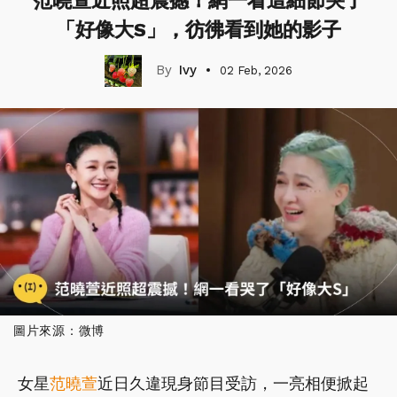
范曉萱近照超震撼！網一看這細節哭了
「好像大S」，彷彿看到她的影子
Ivy
02 Feb, 2026
圖片來源：微博
女星
范曉萱
近日久違現身節目受訪，一亮相便掀起