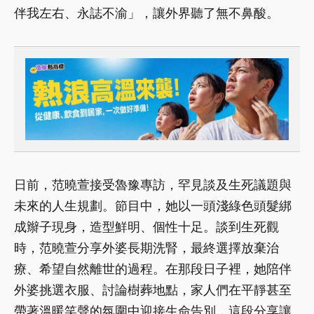
伴我左右、永誌不渝」，讓外界聽了無不鼻酸。
日前，范曉萱接受魯豫專訪，罕見談及生死議題與
未來的人生規劃。節目中，她以一頭淺綠色頭髮綁
成辮子現身，造型鮮明、個性十足。談到生死觀
時，范曉萱分享外婆長期洗腎，最終選擇放棄治
療、希望自然離世的過程。在那段日子裡，她陪伴
外婆挑選衣服、討論樹葬地點，家人們在平靜甚至
帶著溫暖笑聲的氛圍中迎接生命告別，這段分享讓