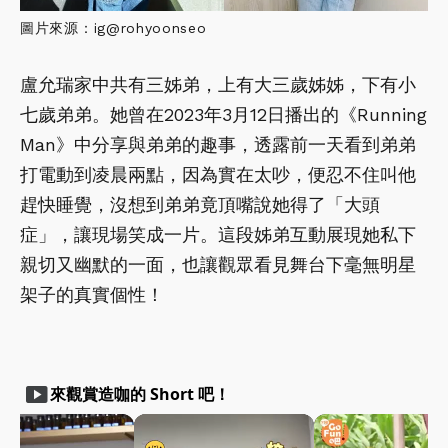
圖片來源：ig@rohyoonseo
盧允瑞家中共有三姊弟，上有大三歲姊姊，下有小
七歲弟弟。她曾在2023年3月12日播出的《Running
Man》中分享與弟弟的趣事，透露前一天看到弟弟
打電動到凌晨兩點，因為實在太吵，便忍不住叫他
趕快睡覺，沒想到弟弟竟頂嘴說她得了「大頭
症」，讓現場笑成一片。這段姊弟互動展現她私下
親切又幽默的一面，也讓觀眾看見舞台下毫無明星
架子的真實個性！
smart_display
來觀賞造咖的 Short 吧！