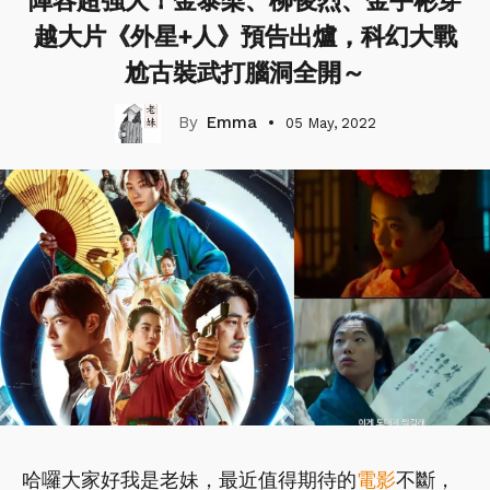
陣容超強大！金泰梨、柳俊烈、金宇彬穿
越大片《外星+人》預告出爐，科幻大戰
尬古裝武打腦洞全開～
Emma
05 May, 2022
哈囉大家好我是老妹，最近值得期待的
電影
不斷，