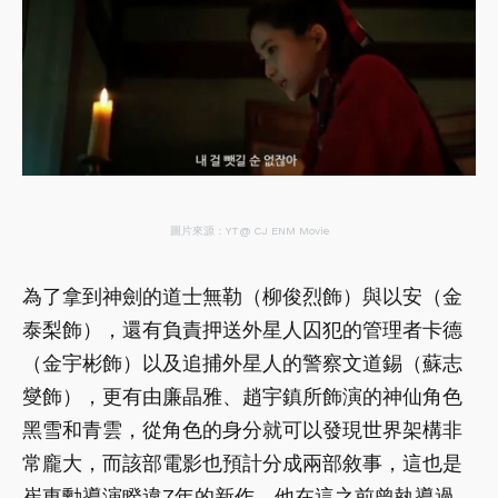
圖片來源：YT@ CJ ENM Movie
為了拿到神劍的道士無勒（柳俊烈飾）與以安（金
泰梨飾），還有負責押送外星人囚犯的管理者卡德
（金宇彬飾）以及追捕外星人的警察文道錫（蘇志
燮飾），更有由廉晶雅、趙宇鎮所飾演的神仙角色
黑雪和青雲，從角色的身分就可以發現世界架構非
常龐大，而該部電影也預計分成兩部敘事，這也是
崔東勳導演睽違7年的新作，他在這之前曾執導過