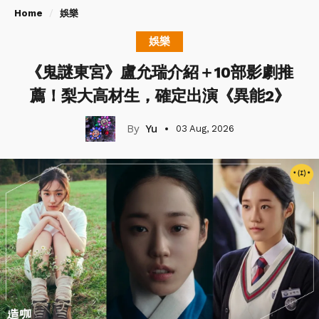
Home
娛樂
娛樂
《鬼謎東宮》盧允瑞介紹＋10部影劇推
薦！梨大高材生，確定出演《異能2》
Yu
03 Aug, 2026