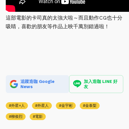
這部電影的卡司真的太強大啦～而且動作CG也十分
吸睛，喜歡的朋友等作品上映千萬別錯過啦！
追蹤造咖 Google
加入造咖 LINE 好
News
友
外星+人
外星人
金宇彬
金泰梨
柳俊烈
電影