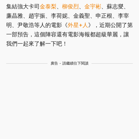
集結強大卡司
金泰梨
、
柳俊烈
、
金宇彬
、蘇志燮、
廉晶雅、趙宇振、李荷妮、金義聖、申正根、李宰
明、尹敬浩等人的電影《
外星+人
》，近期公開了第
一部預告，這個陣容還有電影海報都超級華麗，讓
我們一起來了解一下吧！
廣告 - 請繼續往下閱讀