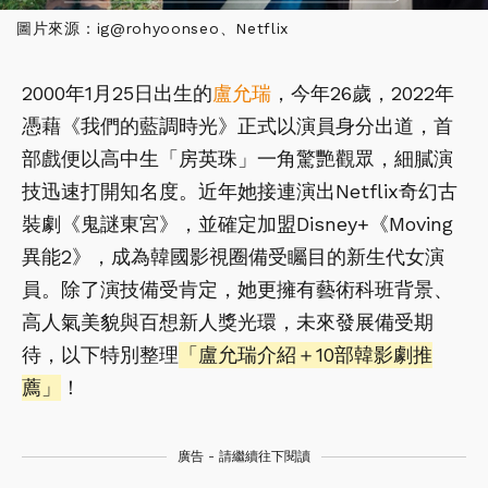
圖片來源：ig@rohyoonseo、Netflix
2000年1月25日出生的
盧允瑞
，今年26歲，2022年
憑藉《我們的藍調時光》正式以演員身分出道，首
部戲便以高中生「房英珠」一角驚艷觀眾，細膩演
技迅速打開知名度。近年她接連演出Netflix奇幻古
裝劇《鬼謎東宮》，並確定加盟Disney+《Moving
異能2》，成為韓國影視圈備受矚目的新生代女演
員。除了演技備受肯定，她更擁有藝術科班背景、
高人氣美貌與百想新人獎光環，未來發展備受期
待，以下特別整理
「盧允瑞介紹＋10部韓影劇推
薦」
！
廣告 - 請繼續往下閱讀