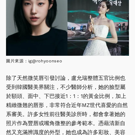
圖片來源：ig@rohyoonseo
除了天然微笑唇引發討論，盧允瑞整體五官比例也
受到韓國醫美界關注，不少醫師分析，她的臉型屬
於額頭、面中、下巴接近1：1：1的黃金比例，加上
精緻微翹的唇形，非常符合近年MZ世代喜愛的自然
系審美。許多女性前往醫美診所時，都會拿著她的
照片作為豐唇或嘴角微整的參考範本。憑藉清新自
然又充滿辨識度的外型，她也成為許多彩妝、美容