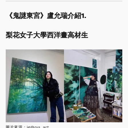
《鬼謎東宮》盧允瑞介紹1.
梨花女子大學西洋畫高材生
圖片來源：ig@rys_art__