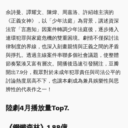
佘詩曼、譚耀文、陳煒、周嘉洛、許紹雄主演的
《正義女神》，以「少年法庭」為背景，講述資深
法官「言惠知」因案件轉調少年法庭後，逐步捲入
連環犯罪與家庭危機的雙重困境。劇情不僅探討法
律制度的界線，也深入刻畫親情與正義之間的矛盾
與掙扎。透過主線案件串聯多個社會議題，使整體
節奏緊湊又富有層次。開播後迅速引發關注，豆瓣
開出7.9分，觀眾對於未成年犯罪責任與司法公平的
討論熱度居高不下，也讓本劇成為兼具娛樂性與思
辨性的代表作之一！
陸劇4月播放量Top7.
《鋼鐵森林》1.88億