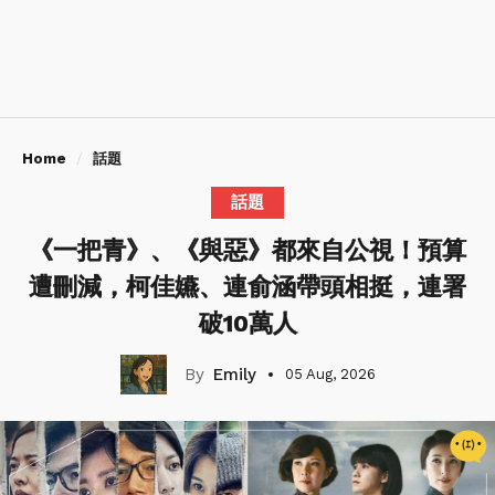
Home
話題
話題
《一把青》、《與惡》都來自公視！預算
遭刪減，柯佳嬿、連俞涵帶頭相挺，連署
破10萬人
Emily
05 Aug, 2026