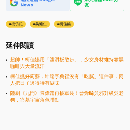
News
友
模仿犯
吳慷仁
柯佳嬿
延伸閱讀
超帥！柯佳嬿用「溜滑板散步」，少女身材維持靠黑
咖啡與大量流汗
柯佳嬿好廚藝，坤達字典裡沒有「吃膩」這件事，兩
人把日子過得特有滋味
陸劇《九門》陳偉霆再披軍裝！曾舜晞吳邪升級吳老
狗，盜墓宇宙角色聯動