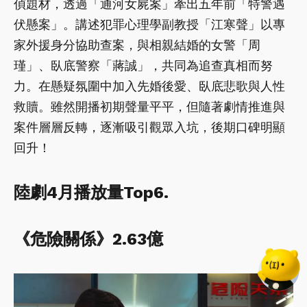
偵題材，透過「通河女屍案」牽出五年前「特警遇
伏懸案」。講述犯罪心理學副教授「江寒聲」以專
家外援身分協助查案，與相親結婚的女警「周
瑾」、臥底警察「蔣誠」，共同為追查真相而努
力。在懸疑氛圍中加入先婚後愛、臥底悲歌與人性
救贖。雖然開播初期聲量平平，但隨著劇情推進與
案件層層反轉，逐漸吸引觀眾入坑，後期口碑明顯
回升！
陸劇4月播放量Top6.
《危險關係》2.63億