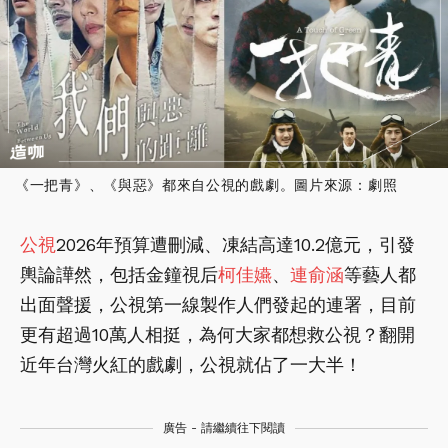
《一把青》、《與惡》都來自公視的戲劇。圖片來源：劇照
公視
2026年預算遭刪減、凍結高達10.2億元，引發
輿論譁然，包括金鐘視后
柯佳嬿
、
連俞涵
等藝人都
出面聲援，公視第一線製作人們發起的連署，目前
更有超過10萬人相挺，為何大家都想救公視？翻開
近年台灣火紅的戲劇，公視就佔了一大半！
廣告 - 請繼續往下閱讀