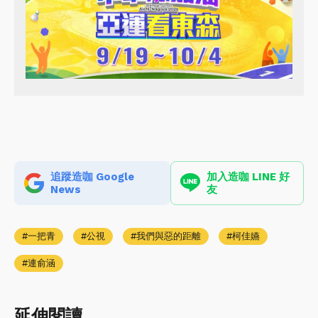
追蹤造咖 Google
加入造咖 LINE 好
News
友
一把青
公視
我們與惡的距離
柯佳嬿
連俞涵
延伸閱讀