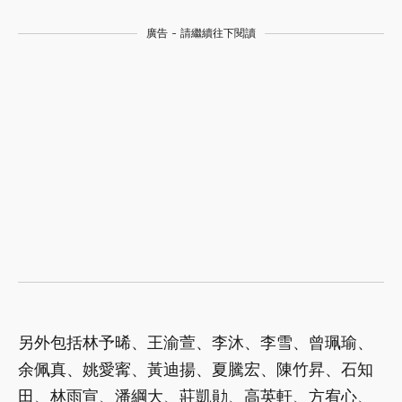
廣告 - 請繼續往下閱讀
另外包括林予晞、王渝萱、李沐、李雪、曾珮瑜、
余佩真、姚愛寗、黃迪揚、夏騰宏、陳竹昇、石知
田、林雨宣、潘綱大、莊凱勛、高英軒、方宥心、