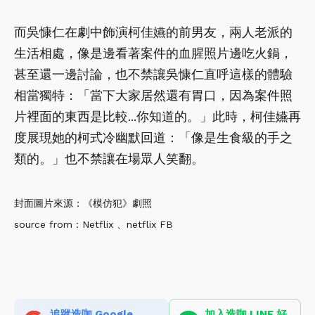
而吳慷仁在劇中飾演柯佳嬿的前男友，兩人老派的
生活相處，像是邊看著案件的血腥照片邊吃火鍋，
甚至還一邊討論，也不禁讓吳慷仁直呼這樣的體驗
相當獨特：「當下大家居然還有胃口，因為案件照
片裡面的東西是比較...你知道的。」此時，柯佳嬿再
度展現她的柯式冷幽默回道：「像是生食級的手之
類的。」也不禁讓在場眾人笑翻。
封面圖片來源：《模仿犯》劇照
source from：Netflix 、netflix FB
追蹤造咖 Google
加入造咖 LINE 好