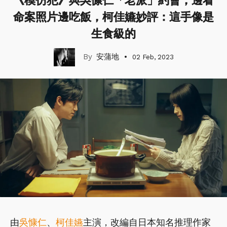
《模仿犯》與吳慷仁「老派」約會，邊看
命案照片邊吃飯，柯佳嬿妙評：這手像是
生食級的
安蒲地
02 Feb, 2023
由
吳慷仁
、
柯佳嬿
主演，改編自日本知名推理作家