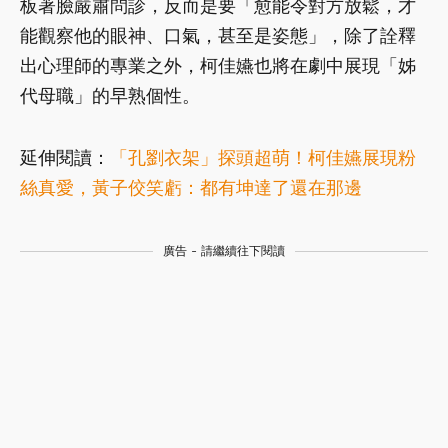
板著臉嚴肅問診，反而是要「愈能令對方放鬆，才
能觀察他的眼神、口氣，甚至是姿態」，除了詮釋
出心理師的專業之外，柯佳嬿也將在劇中展現「姊
代母職」的早熟個性。
延伸閱讀：
「孔劉衣架」探頭超萌！柯佳嬿展現粉
絲真愛，黃子佼笑虧：都有坤達了還在那邊
廣告 - 請繼續往下閱讀