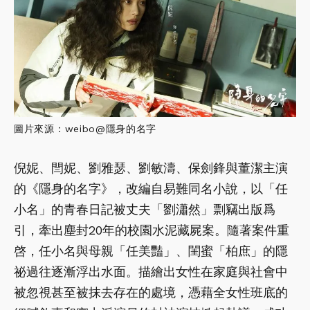
圖片來源：weibo@隱身的名字
倪妮、閆妮、劉雅瑟、劉敏濤、保劍鋒與董潔主演
的《隱身的名字》，改編自易難同名小說，以「任
小名」的青春日記被丈夫「劉瀟然」剽竊出版爲
引，牽出塵封20年的校園水泥藏屍案。隨著案件重
啓，任小名與母親「任美豔」、閨蜜「柏庶」的隱
祕過往逐漸浮出水面。描繪出女性在家庭與社會中
被忽視甚至被抹去存在的處境，憑藉全女性班底的