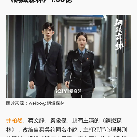
圖片來源：weibo@鋼鐵森林
井柏然
、蔡文靜、秦俊傑、趙荀主演的《鋼鐵森
林》，改編自棄吳鉤同名小說，主打犯罪心理與刑